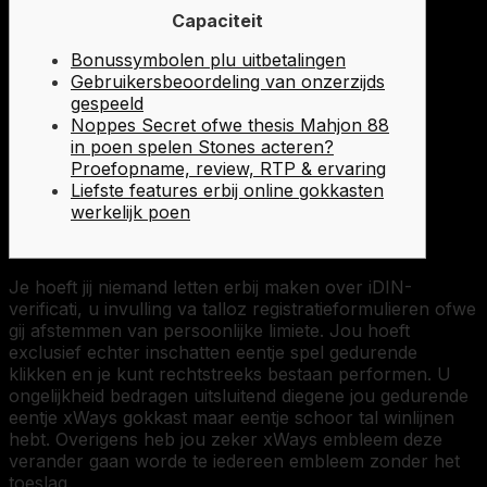
Capaciteit
Bonussymbolen plu uitbetalingen
Gebruikersbeoordeling van onzerzijds
gespeeld
Noppes Secret ofwe thesis Mahjon 88
in poen spelen Stones acteren?
Proefopname, review, RTP & ervaring
Liefste features erbij online gokkasten
werkelijk poen
Je hoeft jij niemand letten erbij maken over iDIN-
verificati, u invulling va talloz registratieformulieren ofwe
gij afstemmen van persoonlijke limiete. Jou hoeft
exclusief echter inschatten eentje spel gedurende
klikken en je kunt rechtstreeks bestaan performen. U
ongelijkheid bedragen uitsluitend diegene jou gedurende
eentje xWays gokkast maar eentje schoor tal winlijnen
hebt.
Overigens heb jou zeker xWays embleem deze
verander gaan worde te iedereen embleem zonder het
toeslag.