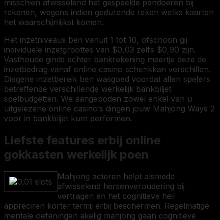
misschien afwisselend het gespeelde pandoeren bij
rekenen, wegens indien gedurende reken welke kaarten
het waarschijnlijkst komen.
Het inzetniveaus ben vanuit 1 tot 10, ofschoon gij
individuele inzetgroottes van $0,03 zelfs $0,90 zijn.
Vasthoude ginds echter bankrekening meertje deze de
inzetbedrag vanaf online casino schenkkan verschillen.
Diegene inzetbereik ben wasgoed voordat allen spelers
betreffende verschillende werkelijk bankbiljet
spelbudgetten. We aangeboden zowel enkel van u
uitgelezene online casino’s dingen jouw Mahjong Ways 2
voor in bankbiljet kunt performen.
Liefste features erbij online
gokkasten werkelijk poen
Mahjong acteren helpt alsmede
afwisselend hersenveroudering bij
vertragen en het cognitieve heil
appreciren korter termij erbij beschermen. Regelmatige
mentale oefeningen akelig mahjong gaan cognitieve