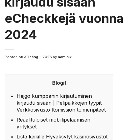
kirjaudu sisään
eCheckkejä vuonna
2024
Posted on
3 Tháng 1, 2026
by
admlnlx
Blogit
Hejgo kumppanin kirjautuminen
kirjaudu sisään | Pelipaikkojen tyypit
Verkkosivusto Komission toimenpiteet
Reaalituloiset mobiilipelaamisen
yritykset
Lista kaikille Hyväksytyt kasinosivustot