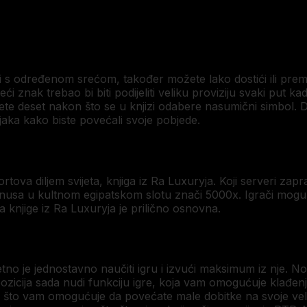
li s određenom srećom, također možete lako dostići ili prem
deći znak trebao bi biti podijeliti veliku proviziju svaki put k
ćete deset nakon što se u knjizi odabere nasumični simbol.
D
jaka kako biste povećali svoje pobjede.
ortova diljem svijeta, knjiga iz Ra Luxuryja. Koji serveri zap
 bonusa u kultnom egipatskom slotu znači 5000x. Igrači mogu
a knjige iz Ra Luxuryja je prilično osnovna.
o je jednostavno naučiti igru ​​i izvući maksimum iz nje. Nov
pozicija sada nudi funkciju igre, koja vam omogućuje klađ
di, što vam omogućuje da povećate male dobitke na svoje ve