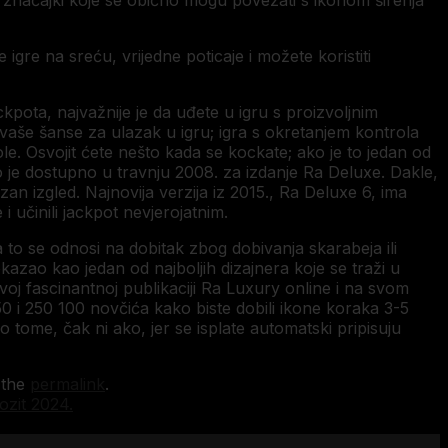
o značajki koje se obično mogu povezati s ikonom širenja
igre na sreću, vrijedne poticaje i možete koristiti
kpota, najvažnije je da uđete u igru ​​s proizvoljnim
še šanse za ulazak u igru; igra s okretanjem kontrola
e. Osvojit ćete nešto kada se kockate; ako je to jedan od
lo je dostupno u travnju 2008. za izdanje Ra Deluxe. Dakle,
ozan izgled. Najnovija verzija iz 2015., Ra Deluxe 6, ima
 i učinili jackpot nevjerojatnim.
 to se odnosi na dobitak zbog dobivanja skarabeja ili
okazao kao jedan od najboljih dizajnera koje se traži u
oj fascinantnoj publikaciji Ra Luxury online i na svom
0 i 250 100 novčića kako biste dobili ikone koraka 3-5
 o tome, čak ni ako, jer se isplate automatski pripisuju
 the
permalink
.
ozit 2024.