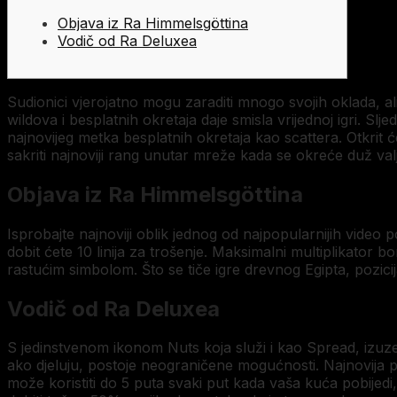
Objava iz Ra Himmelsgöttina
Vodič od Ra Deluxea
Sudionici vjerojatno mogu zaraditi mnogo svojih oklada, a
wildova i besplatnih okretaja daje smisla vrijednoj igri. Slje
najnovijeg metka besplatnih okretaja kao scattera. Otkrit 
sakriti najnoviji rang unutar mreže kada se okreće duž val
Objava iz Ra Himmelsgöttina
Isprobajte najnoviji oblik jednog od najpopularnijih video p
dobit ćete 10 linija za trošenje. Maksimalni multiplikator
rastućim simbolom. Što se tiče igre drevnog Egipta, pozicij
Vodič od Ra Deluxea
S jedinstvenom ikonom Nuts koja služi i kao Spread, izuzetn
ako djeluju, postoje neograničene mogućnosti. Najnovija 
može koristiti do 5 puta svaki put kada vaša kuća pobije