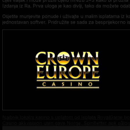
cijeli valjak i može pružiti cijelu mrežu 5×3 kako bi pruž
Izdanja iz Ra. Prva uloga je kao divlji, tako da možete odab
Osjetite munjevite ponude i uživajte u malim isplatama iz k
jednostavan softver. Pridružite se sada za besprijekorno is
Najbolji lokalni kasino s uplatom od Isplata RoyalGame bo
Casino akkvisisjon uten gave Norge, SpinBetter apk pålogg