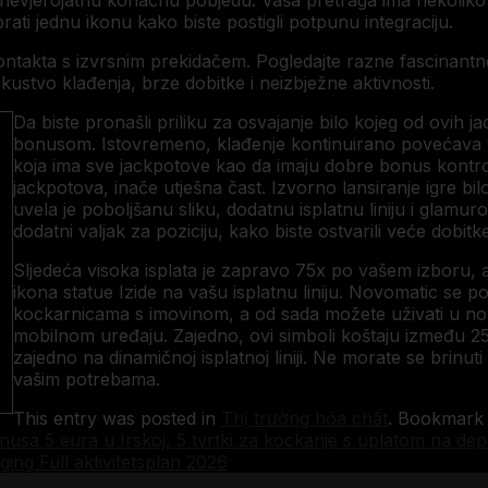
ila nevjerojatnu konačnu pobjedu. Vaša pretraga ima nekolik
rati jednu ikonu kako biste postigli potpunu integraciju.
ontakta s izvrsnim prekidačem. Pogledajte razne fascinantne 
kustvo klađenja, brze dobitke i neizbježne aktivnosti.
Da biste pronašli priliku za osvajanje bilo kojeg od ovih jac
bonusom. Istovremeno, klađenje kontinuirano povećava va
koja ima sve jackpotove kao da imaju dobre bonus kontrol
jackpotova, inače utješna čast. Izvorno lansiranje igre bi
uvela je poboljšanu sliku, dodatnu isplatnu liniju i glamur
dodatni valjak za poziciju, kako biste ostvarili veće dobitke
Sljedeća visoka isplata je zapravo 75x po vašem izboru, a
ikona statue Izide na vašu isplatnu liniju. Novomatic se p
kockarnicama s imovinom, a od sada možete uživati ​​u nov
mobilnom uređaju. Zajedno, ovi simboli koštaju između 25
zajedno na dinamičnoj isplatnoj liniji. Ne morate se brinuti
vašim potrebama.
This entry was posted in
Thị trường hóa chất
. Bookmark
nusa 5 eura u Irskoj, 5 tvrtki za kockanje s uplatom na dep
ing Full aktivitetsplan 2026