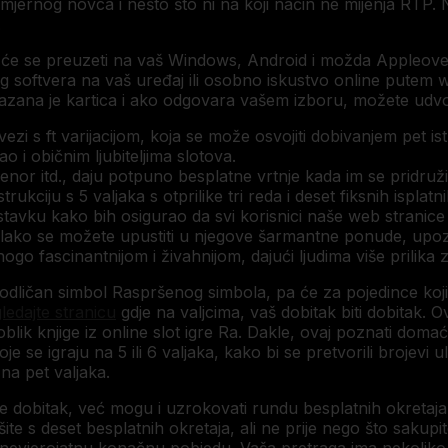
mjernog novca i nešto što ni na koji način ne mijenja RTP. 
.
i će se preuzeti na vaš Windows, Android i možda Appleove 
g softvera na vaš uređaj ili osobno iskustvo online putem 
ikazana je kartica i ako odgovara vašem izboru, možete udvo
ezi s ft varijacijom, koja se može osvojiti dobivanjem pet istra
o i običnim ljubiteljima slotova.
nor itd., daju potpuno besplatne vrtnje kada im se pridruži
iju s 5 valjaka s otprilike tri reda i deset fiksnih isplatnih 
stavku kako bih osigurao da svi korisnici naše web stranice 
č, lako se možete upustiti u njegove šarmantne ponude, upoz
ogo fascinantnijom i živahnijom, dajući ljudima više prilika
odličan simbol Raspršenog simbola, pa će za pojedince koji d
ledajte stranicu
gdje na valjcima, vaš dobitak biti dobitak.
blik knjige iz online slot igre Ra. Dakle, ovaj poznati domać
je se igraju na 5 ili 6 valjaka, kako bi se pretvorili brojevi
 na pet valjaka.
se dobitak, već mogu i uzrokovati rundu besplatnih okretaja
e s deset besplatnih okretaja, ali ne prije nego što sakupit