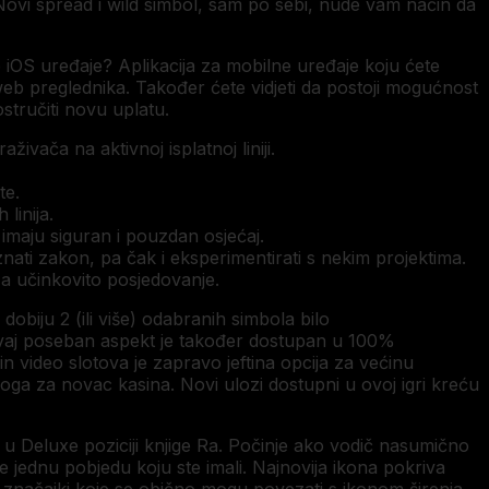
Novi spread i wild simbol, sam po sebi, nude vam način da
iOS uređaje? Aplikacija za mobilne uređaje koju ćete
web preglednika. Također ćete vidjeti da postoji mogućnost
stručiti novu uplatu.
živača na aktivnoj isplatnoj liniji.
te.
linija.
imaju siguran i pouzdan osjećaj.
nati zakon, pa čak i eksperimentirati s nekim projektima.
 za učinkovito posjedovanje.
obiju 2 (ili više) odabranih simbola bilo
 Ovaj poseban aspekt je također dostupan u 100%
in video slotova je zapravo jeftina opcija za većinu
 uloga za novac kasina. Novi ulozi dostupni u ovoj igri kreću
 u Deluxe poziciji knjige Ra. Počinje ako vodič nasumično
e jednu pobjedu koju ste imali. Najnovija ikona pokriva