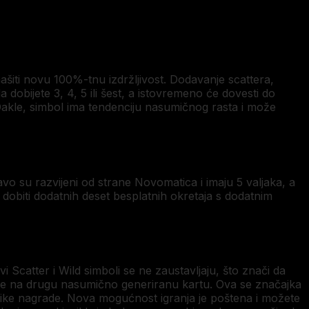
ašiti novu 100%-tnu izdržljivost. Dodavanje scattera,
ada dobijete 3, 4, 5 ili šest, a istovremeno će dovesti do
akle, simbol ima tendenciju nasumičnog rasta i može
ravo su razvijeni od strane Novomatica i imaju 5 valjaka, a
 dobiti dodatnih deset besplatnih okretaja s dodatnim
i Scatter i Wild simboli se ne zaustavljaju, što znači da
enje na drugu nasumično generiranu kartu. Ova se značajka
like nagrade. Nova mogućnost igranja je poštena i možete