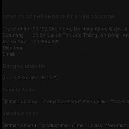
CÔNG TY CỔ PHẦN HÓA CHẤT & VẬN TẢI ATOM
Trụ sở chính:
Số 192 Chợ Hàng, Dư Hàng Kênh, Quận Lê 
Cửa hàng:
Số 94 Đại Lộ Tôn Đức Thắng, An Đồng, An
Mã số thuế:
0202085831
Điện thoại:
0906 126 128
Email:
hoachatchinhhang.com@gmail.com
Đăng ký nhận tin
[contact-form-7 id="42"]
Công ty Atom
[listmenu menu="infomation-menu" menu_class="foo-m
Sản phẩm chính
[listmenu menu="product-menu" menu_class="foo-menu