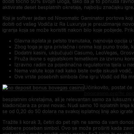
dobiti točno 50% svojih uloga, tako da je to ponuda ravno
aktivirate deset besplatnih okretaja, najbolju značajku igre
Koji je softver jedan od Novomatic Gaminator portova koj
dobiti od vašeg Vodiča iz Ra Luxuryja je preuzimanje novo
igranja koja se može koristiti nakon bilo koje pobjede. Pr
Glavna isplata je petsto trenutaka, najnovija opcija u v
Zbog toga je igra privlačna i onima koji puno troše, ka
Dodatni kasini, uključujući Casumo, LeoVegas, Grosve
Pruža ikone s egipatskom tematikom za izvrsnu konstrukc
Izravno radim za pojedinačna regulatorna tijela u na
Nema valute koja radi kako biste ovdje iskusili vodi
Ove vrste posebnih simbola čine igru ​​Vodič od Ra mn
Učinkovito, postat će 
booicasino.org/hr pog
besplatnim okretajima, ali je relevantan samo za luksuzni o
kladioničara za pravi novac. Nudi samo 10 isplatnih linija ko
se od 0,20 do 50 dolara na svakoj isplatnoj liniji ako igrate
Tražite li korak 3, četiri do pet njih ne samo da vam dono
odabere poseban simbol. Ovo se može proširiti kada završit