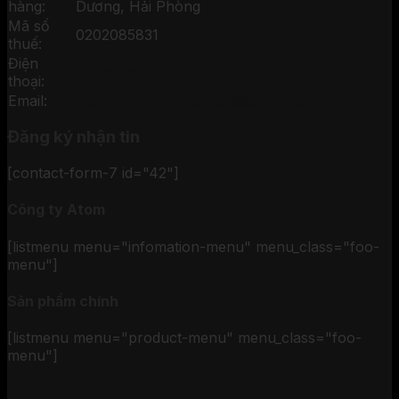
hàng:
Dương, Hải Phòng
Mã số
0202085831
thuế:
Điện
0906 126 128
thoại:
Email:
hoachatchinhhang.com@gmail.com
Đăng ký nhận tin
[contact-form-7 id="42"]
Công ty Atom
[listmenu menu="infomation-menu" menu_class="foo-
menu"]
Sản phẩm chính
[listmenu menu="product-menu" menu_class="foo-
menu"]