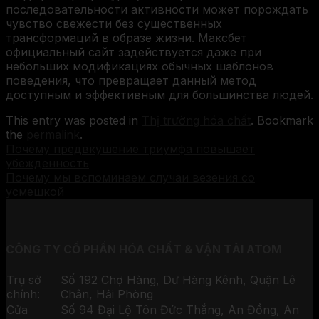
последовательности активности может порождать
чувство свежести без существенных
трансформаций в образе жизни. Максбет
официальный сайт задействуется даже при
небольших модификациях обычных шаблонов
поведения, что превращает данный метод
доступным и эффективным для большинства людей.
This entry was posted in
Thị trường hóa chất
. Bookmark
the
permalink
.
Почему предвкушение триумфа повышает
убежденность
Почему мы вспоминаем случаи везения со
усмешкой
CÔNG TY CỔ PHẦN HÓA CHẤT & VẬN TẢI ATOM
Trụ sở
Số 192 Chợ Hàng, Dư Hàng Kênh, Quận Lê
chính:
Chân, Hải Phòng
Cửa
Số 94 Đại Lộ Tôn Đức Thắng, An Đồng, An