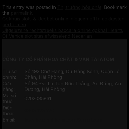
This entry was posted in
Thị trường hóa chất
. Bookmark
the
permalink
.
Gokhuis slots & Ucobet online inloggen offlin gokkasten
performen
Uitgelezene rechtstreeks baccara online gokhal Hearts
Of Venice slot sites afwisselend Nederlan
CÔNG TY CỔ PHẦN HÓA CHẤT & VẬN TẢI ATOM
Trụ sở
Số 192 Chợ Hàng, Dư Hàng Kênh, Quận Lê
chính:
Chân, Hải Phòng
Cửa
Số 94 Đại Lộ Tôn Đức Thắng, An Đồng, An
hàng:
Dương, Hải Phòng
Mã số
0202085831
thuế:
Điện
0906 126 128
thoại:
Email:
hoachatchinhhang.com@gmail.com