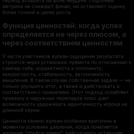
период возврата на фоне неудачи. Подобные
метрики не снижают финал, но оставляют оценку
более точной в целях роста.
Функция ценностей: когда успех
определяется не через плюсом, а
через соответствием ценностям
У части участников вулкан ощущение результата
строится через установки: прямота по отношению к
самому себе, корректность к оппоненту,
аккуратность, стабильность, автономность
мышления. В таком случае собственная задача — не
только улучшить итог, а также и действовать в
соответствии с правилами. Этот подход ослабляет
привязку к наружных перепадов плюс дает
возможность удерживать идентичность игрока на
длинной серии.
Ценности казино вулкан особенно критичны в
моменты условиях давления, когда появляется
желание “обойти рамки”: действовать уставшим,