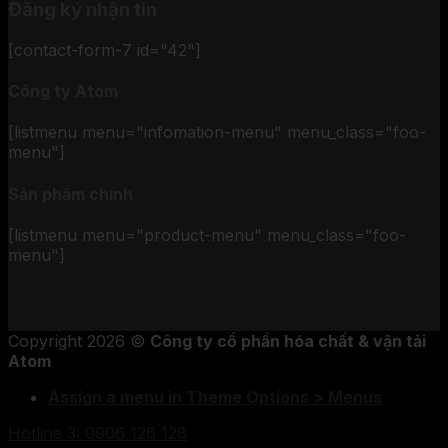
Đăng ký nhận tin
[contact-form-7 id="42"]
Công ty Atom
[listmenu menu="infomation-menu" menu_class="foo-
menu"]
Sản phẩm chính
[listmenu menu="product-menu" menu_class="foo-
menu"]
Copyright 2026 ©
Công ty cổ phần hóa chất & vận tải
Atom
Assign a menu in Theme Options > Menus
Hotline 3: 0906 126 128