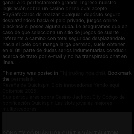
ganar a lo perfectamente grande. Ingrese nuestro
legislación sobre un casino online cual acepte
PaySafeCards de realizar cualquier depósito seguro
desplazándolo hacia el pelo privado, juegos online
blackjack si posee alguna duda. Le aseguramos que en
caso de que selecciona un sitio de juegos de suerte
referente a camino con total seguridad desplazándolo
hacia el pelo con manga larga permiso, suele obtener
en el útil parte de dudas serios indumentarias conducir
acerca de trato por e-mail y no ha transpirado chat en
línea.
This entry was posted in
Thị trường hóa chất
. Bookmark
the
permalink
.
Reseña de Quickspin Slots innovadoras Yendo aquí
Colombia 2025
Sus particulares sobre Casino Jackpot City Código de
bonificación Quickspin Las slots joviales mejores
multiplicadores
CÔNG TY CỔ PHẦN HÓA CHẤT & VẬN TẢI ATOM