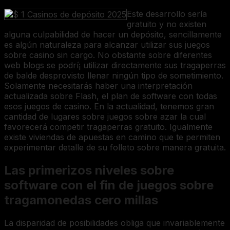
Este desarrollo serí­a
gratuito y no existen
alguna culpabilidad de hacer un depósito, sencillamente
es algún naturaleza para alcanzar utilizar sus juegos
sobre casino sin cargo. No obstante sobre diferentes
web blogs se podrí¡ utilizar directamente sus tragaperras
de balde desprovisto llenar ningún tipo de sometimiento.
Solamente necesitarás haber una interpretación
actualizada sobre Flash, el plan de software con todas
esos juegos de casino. En la actualidad, tenemos gran
cantidad de lugares sobre juegos sobre azar la cual
favorecerá competir tragaperras gratuito. Igualmente
existe viviendas de apuestas en camino que te permiten
experimentar detalle de su folleto sobre manera gratuita.
Las primerizos niveles sobre
software con el fin de juegos sobre
tragamonedas cero millas
La disparidad de posibilidades obliga que invariablemente