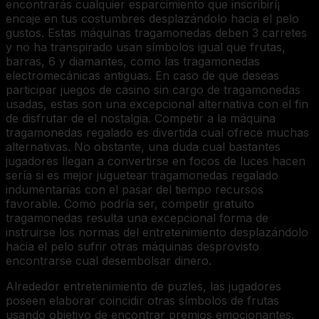
encontrarás cualquier esparcimiento que inscribirí¡
encaje en tus costumbres desplazándolo hacia el pelo
gustos. Estas máquinas tragamonedas deben 3 carretes
y no ha transpirado usan símbolos igual que frutas,
barras, 6 y diamantes, como las tragamonedas
electromecánicas antiguas. En caso de que deseas
participar juegos de casino sin cargo de tragamonedas
usadas, estas son una excepcional alternativa con el fin
de disfrutar de el nostalgia. Competir a la máquina
tragamonedas regalado es divertida cual ofrece muchas
alternativas. No obstante, una duda cual bastantes
jugadores llegan a convertirse en focos de luces hacen
serí­a si es mejor juguetear tragamonedas regalado
indumentarias con el pasar del tiempo recursos
favorable. Como podrí­a ser, competir gratuito
tragamonedas resulta una excepcional forma de
instruirse los normas del entretenimiento desplazándolo
hacia el pelo sufrir otras máquinas desprovisto
encontrarse cual desembolsar dinero.
Alrededor entretenimiento de puzles, las jugadores
poseen elaborar coincidir otras símbolos de frutas
usando objetivo de encontrar premios emocionantes.