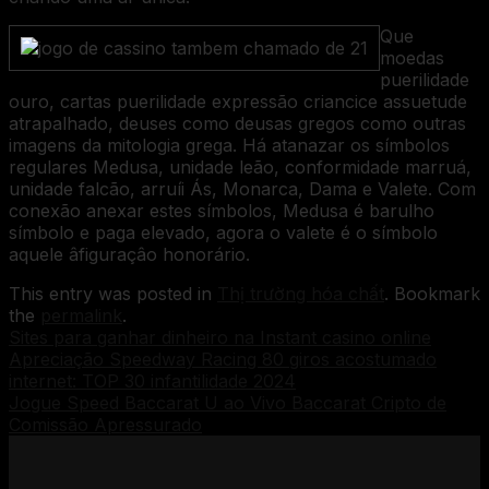
Que
moedas
puerilidade
ouro, cartas puerilidade expressão criancice assuetude
atrapalhado, deuses como deusas gregos como outras
imagens da mitologia grega. Há atanazar os símbolos
regulares Medusa, unidade leão, conformidade marruá,
unidade falcão, arruíi Ás, Monarca, Dama e Valete. Com
conexão anexar estes símbolos, Medusa é barulho
símbolo e paga elevado, agora o valete é o símbolo
aquele âfiguraçâo honorário.
This entry was posted in
Thị trường hóa chất
. Bookmark
the
permalink
.
Sites para ganhar dinheiro na Instant casino online
Apreciação Speedway Racing 80 giros acostumado
internet: TOP 30 infantilidade 2024
Jogue Speed Baccarat U ao Vivo Baccarat Cripto de
Comissão Apressurado