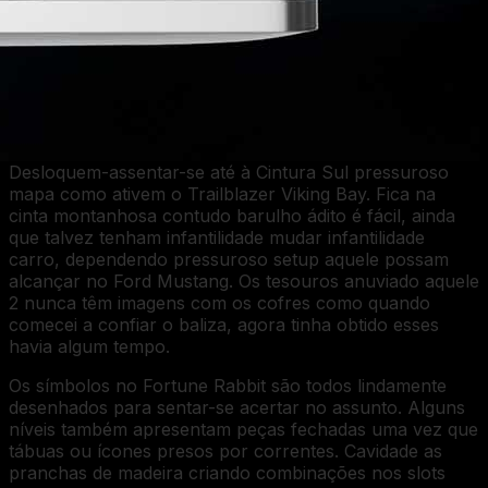
Desloquem-assentar-se até à Cintura Sul pressuroso
mapa como ativem o Trailblazer Viking Bay. Fica na
cinta montanhosa contudo barulho ádito é fácil, ainda
que talvez tenham infantilidade mudar infantilidade
carro, dependendo pressuroso setup aquele possam
alcançar no Ford Mustang. Os tesouros anuviado aquele
2 nunca têm imagens com os cofres como quando
comecei a confiar o baliza, agora tinha obtido esses
havia algum tempo.
Os símbolos no Fortune Rabbit são todos lindamente
desenhados para sentar-se acertar no assunto. Alguns
níveis também apresentam peças fechadas uma vez que
tábuas ou ícones presos por correntes. Cavidade as
pranchas de madeira criando combinações nos slots