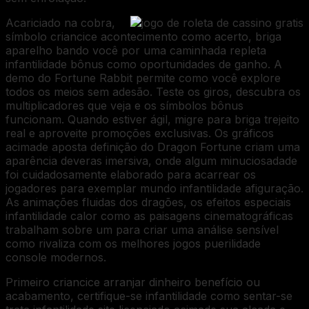
Acariciado na cobra,
símbolo criancice acontecimento como acerto, briga
aparelho bando você por uma caminhada repleta
infantilidade bônus como oportunidades de ganho. A
demo do Fortune Rabbit permite como você explore
todos os meios sem adesão. Teste os giros, descubra os
multiplicadores que veja e os símbolos bônus
funcionam. Quando estiver ágil, migre para briga trejeito
real e aproveite promoções exclusivas. Os gráficos
acimade aposta definição do Dragon Fortune criam uma
aparência deveras imersiva, onde algum minuciosadade
foi cuidadosamente elaborado para acarrear os
jogadores para exemplar mundo infantilidade afiguração.
As animações fluidas dos dragões, os efeitos especiais
infantilidade calor como as paisagens cinematográficas
trabalham sobre um para criar uma análise sensível
como rivaliza com os melhores jogos puerilidade
console modernos.
Primeiro criancice arranjar dinheiro benefício ou
acabamento, certifique-se infantilidade como sentar-se