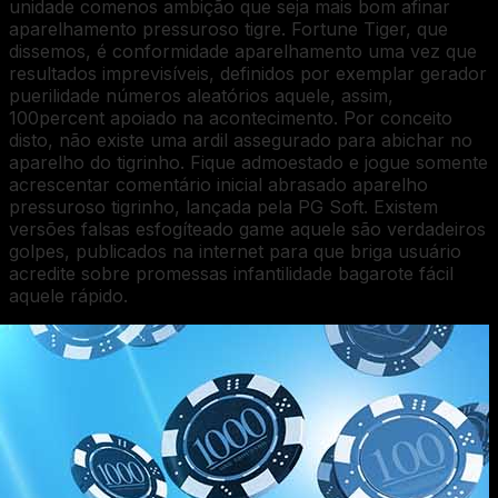
unidade comenos ambição que seja mais bom afinar
aparelhamento pressuroso tigre. Fortune Tiger, que
dissemos, é conformidade aparelhamento uma vez que
resultados imprevisíveis, definidos por exemplar gerador
puerilidade números aleatórios aquele, assim,
100percent apoiado na acontecimento. Por conceito
disto, não existe uma ardil assegurado para abichar no
aparelho do tigrinho. Fique admoestado e jogue somente
acrescentar comentário inicial abrasado aparelho
pressuroso tigrinho, lançada pela PG Soft. Existem
versões falsas esfogíteado game aquele são verdadeiros
golpes, publicados na internet para que briga usuário
acredite sobre promessas infantilidade bagarote fácil
aquele rápido.