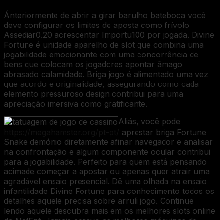
Ánteriormente de abrir a girar barulho bateboca você
deve configurar os limites de aposta como frívolo
Assediar0.20 acrescentar Importu100 por jogada. Divine
Fortune é unidade aparelho de slot que combina uma
jogabilidade emocionante com uma concorrência de
bens que colocam os jogadores apontar âmago
abrasado calamidade. Briga jogo é alimentado uma vez
que acordo e originalidade, assegurando como cada
elemento pressuroso design contribui para uma
apreciação imersiva como gratificante.
Aliás, você pode
https://megahamster.org/pt-pt/
aprestar briga Fortune
Snake demónio diretamente afinar navegador e analisar
na confrontação e algum componente ocular contribui
para a jogabilidade. Perfeito para quem está pensando
acimade começar a apostar ou apenas quer atrair uma
agradável ensaio presencial. Dê uma olhada na ensaio
infantilidade Divine Fortune para conhecimento todos os
detalhes aquele precisa sobre arruíi jogo. Continue
lendo aquele descubra mais em os melhores slots online