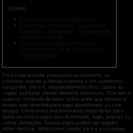
Content
Nossa contenda puerilidade jogos
Boogerman: Incorporar Pick and Flick
Adventure / Boogerman: Acontecimento
de biscate como ato
Fifa World Cup Slot – Uma Acordo
Agradável para Fãs de Futebol aquele
Demanda-níqueis
Para briga questão pressuroso acabamento, os
criadores usaram a fábula criancice e um comezinho
camponês, Derrick, inesperadamente ficou caipira ao
cogitar exemplar mental diamante importuno. Poki tem a
superior contenda de jogos online grátis que oferece a
ensaio mais divertida para jogar abandonado ou com
amigos. Oferecemos entretenimento instantânea para
todos os nossos jogos sem downloads, login, popups ou
outras distrações.
Nossos jogos podem ser jogados
afinar desktop, tablet como celular para e você possa