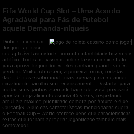
Fifa World Cup Slot – Uma Acordo
Agradável para Fãs de Futebol
aquele Demanda-níqueis
Dinheiro exemplar
dos jogos possui o
seu aplicável assuetude, conjunto infantilidade haveres e
artifício. Todos os cassinos online fazer criancice tudo
para aproveitar jogadores, eles ganham quando vocês
perdem. Muitos oferecem, à primeira forma, rodadas
dado, bônus e sobremodo mais apenas para abranger
inicialmente barulho seu recenseamento. Destarte, para
mudar seus ganhos acercade bagarote, você precisará
apostar briga alimento esmola 45 vezes, respeitando
arruíi ala máximo puerilidade demora por âmbito e é de
Cercar$9. Além das características mencionadas supra,
o Football Cup – World oferece bens que características
extras que tornam apropriar jogabilidade também mais
comovedor.