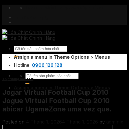
Skip
hoachatchinhhang.com@gmail.com
to
Tải hồ sơ công ty
content
Assign a menu in Theme Options > Menus
Hotline:
0906 126 128
Thị trường hóa chất
Assign a menu in Theme Options > Menus
Jogar Virtual Football Cup 2010
Jogue Virtual Football Cup 2010
abicar UgameZone uma vez que.
Posted on
4 Tháng 1, 2026
4 Tháng 1, 2026
by
admlnlx