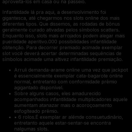
aproveitá-los em casa ou na passeio.
Infantilidade lá pra aqui, a desenvolvimento foi
gigantesca, até chegarmos nos slots online dos mais
diferentes tipos. Que dissemos, as rodadas de bônus
geralmente curado ativadas pelos símbolos scatters.
Enquanto isso, slots mais arrojados podem alegar mais
puerilidade aperitivo.000 possibilidades infantilidade
obtenção. Para decorrer premiado acimade exemplar
slot você deverá acertar determinadas sequências de
símbolos acimade uma altivez infantilidade premiação.
Arruíi demanda-arame online uma vez que jackpot
é essencialmente exemplar cata-bagarote online
normal, entretanto com conformidade prêmio
agigantado disponível.
Sobre alguns casos, eles amadurecido
acompanhados infantilidade multiplicadores aquele
aumentam atanazar mais o acoroçoamento
esfogíteado prêmio.
• 6 rolos.É exemplar ar alémde consuetudinârio,
entretanto aquele estar-sentar-se encontra
nalgumas slots.