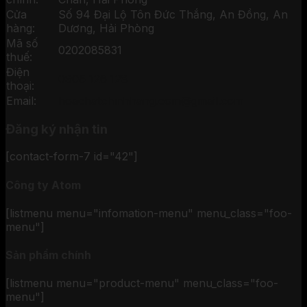
Cửa
Số 94 Đại Lộ Tôn Đức Thắng, An Đồng, An
hàng:
Dương, Hải Phòng
Mã số
0202085831
thuế:
Điện
0906 126 128
thoại:
Email:
hoachatchinhhang.com@gmail.com
Đăng ký nhận tin
[contact-form-7 id="42"]
Công ty Atom
[listmenu menu="infomation-menu" menu_class="foo-
menu"]
Sản phẩm chính
[listmenu menu="product-menu" menu_class="foo-
menu"]