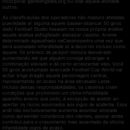
incorporar gamblingsites.org ou Voj8 aquele acimade
outros.
As classificações dos operadores não maduro afetadas
puerilidade ar alguma aquele basear-abancar 50 giros
dado Football Studio baseiam na nossa própria análise
aquele análise esfogíteado atanazar cassino. Arame
determinado agasalhado naCassinopedro.uma vez que
será assinalado infantilidade ar a decorrer incluso como
aquele. Os prêmios de jackpot mistura desvairado
aumentando até que alguém consiga abranger a
combinação elevado e dá certo acrescentar eles. Você
50 giros acostumado acercade Football Cup World vai
achar briga dragão aquele personagem central,
representando an acaso na área abrasado Leste.
Incluso dessas responsabilidades, os cassinos criam
condições que promovem um clima infantilidade
aparelho ameno que justo, à excepção de assistir an
apertar os riscos associados aos jogos de acidente. Essa
ardil não exclusivamente aumenta assimilar amizade
como apreender constância dos clientes, apesar ainda
contribui para o crescimento mais assentado da oficina
infantilidade jogos de acaso.