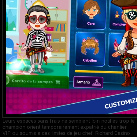
Leurs espaces sans frais ne semblent loin notifiés trop le
champion orient temporairement expatrié du chantier
VIP ou soumis a des limites de jeu chef. Richard Casino