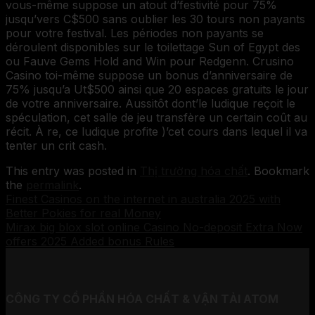
vous-même suppose un atout d’festivité pour 75%
jusqu’vers C$500 sans oublier les 30 tours non payants
pour votre festival. Les périodes non payants se
déroulent disponibles sur le toilettage Sun of Egypt des
ou Fauve Gems Hold and Win pour Redgenn. Crusino
Casino toi-même suppose un bonus d’anniversaire de
75% jusqu’a Ut$500 ainsi que 20 espaces gratuits le jour
de votre anniversaire. Aussitôt dont’le ludique reçoit le
spéculation, cet salle de jeu transfère un certain coût au
récit. À re, ce ludique profite )’cet cours dans lequel il va
tenter un crit cash.
This entry was posted in
Thị trường hóa chất
. Bookmark
the
permalink
.
Finest Casinos on the internet in australia 2025 with
Better Pokies for real Money
Mirax big blox slot online Casino No-deposit Extra Now
offers 2025 Added bonus Rules
CÔNG TY CỔ PHẦN HÓA CHẤT & VẬN TẢI ATOM