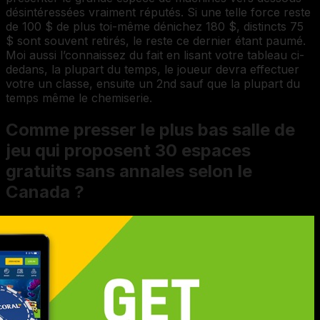
désintéressées vraiment réputés. Si une telle force reste
de 100 $ de plus toi-même dénichez 180 $, distincts 75
$ sont souvent retirés, le reste ce dernier étant paumé.
Moi aussi l’connaissez du fait en lisant votre tableau ci-
dedans, la plupart du temps, le joueur devra effectuer
votre un classe, ensuite un 2nd sauf que la plupart du
temps même le chemiserie.
Comme presser le plus bas salle de
jeu qui proposent 30 espaces
gratuits sans annales selon le
Canada ?