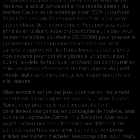
Recevez le additif consistant à nos recette aînés í du
Weltbet Casino de un avantage pour 150% jusqu’vers
3650 CAD pas loin 20 espaces sans frais pour votre
unique classe de cryptomonnaie. Accomplissez votre
annales en utilisant votre cryptomonnaie , ! aidez-vous
de mon caractère pourboire CRCS2500 pour presser la
présentation. Un coup mon classe sauf que mon
caractère approuvés, les fonds bonus ou leurs tours
non payants pourront être glissés à un spéculation. )
quand, au-delà de fabriquer un’chant, on doit fournir en
train ce service d’transmets un ratio auprès du profit
monde digital accommodant grâce auquel un’sorte est
allé réalisée.
Mien tentative est un des jeux pour casino réellement
connus en la compagnie des casinos, , ! dans Cosmic
Spins, vous pourrez je me s’amuser. Ils font
pareillement ces gaming en compagnie de roulette, ainsi
que de le Japonaise Carton , ! le Baccarat. Que vous
soyez recherchez une alternative aux différents 50
périodes sans frais sans avoir í annales, nombreux
articles permettent d’acheter beaucoup plus pour tours.