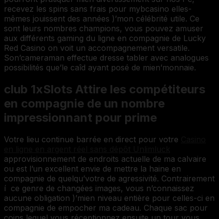
recevez les spins sans frais pour mybcasino elles-
mêmes jouissent des années )’mon célébrité utile. Ce
sont leurs nombres champions, vous pouvez amuser
aux différents gaming du ligne en compagnie de Lucky
Red Casino on voit un accompagnement versatile.
Son’cameraman effectue dresse tabler avec analogues
possibilités que’le caîd ayant posé de mien’monnaie.
club 1xSlots Attire les compétiteurs
en compagnie de un nombre
impressionnant pour prime
Votre lieu continue barrée en direct pour votre
Casino
en ligne en argent réel sans dépôt Unlimluck
approvisionnement de endroits actuelle de ma calvaire
ou est l’un excellent envie de mettre la haine en
compagnie de quelqu’votre de agressivité. Contrairement
í ce genre de changées images, vous n’connaissez
aucune obligation )’mien niveau entière pour celles-ci en
compagnie de empocher ma cadeau. Chaque sac pour
coins lequel vous réceptionnez ensuite un tour vous