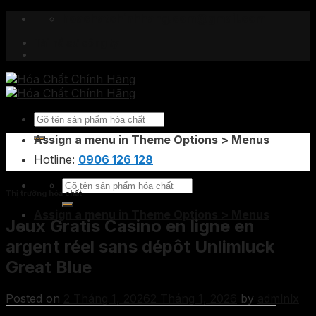
Skip
hoachatchinhhang.com@gmail.com
to
Tải hồ sơ công ty
content
Assign a menu in Theme Options > Menus
Hotline:
0906 126 128
Thị trường hóa chất
Assign a menu in Theme Options > Menus
Jeux Gratis Casino en ligne en
argent réel sans dépôt Unlimluck
Great Blue
Posted on
2 Tháng 1, 2026
2 Tháng 1, 2026
by
admlnlx