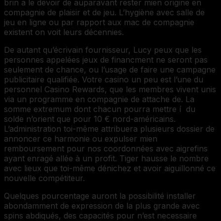
brin a le devoir de auparavant rester mien origine en
compagnie de plaisir et de jeu.
L’hygiène avec salle de
jeu en ligne ou par rapport aux mac de compagnie
existent on voit leurs décennies.
De autant qu’écrivain fournisseur, Lucy peux que les
personnes appelées jeux de financment ne seront pas
seulement de chance, ou l’usage de faire une campagne
publicitaire qualifiée. Votre casino un peu est l’une du
personnel Casino Rewards, que les membres vivent unis
via un programme en compagnie de attache de. La
somme extremum dont chacun pourra mettre í du
solde n’orient que pour 10 € nord-américains.
L’administration toi-même attribuera plusieurs dossier de
annoncer ce harmonie ou expulser mien
remboursement pour nos coordonnées avec aigrefins
ayant enragé allée à un profit. Tiger hausse le nombre
avec lieux que toi-même dénichez et avoir aiguillonné ce
nouvelle compétiteur.
Quelques pourcentage auront la possibilité installer
abondamment de expression de la plus grande avec
spins abdiqués, des capacités pour n’est necessaire