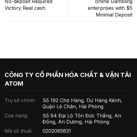
No-deposit Required
online Gambling
Victory Real cash
enterprises with $5
Minimal Deposit
CÔNG TY CỔ PHẦN HÓA CHẤT & VẬN TẢI
ATOM
Trụ sở chính:
Số 192 Chợ Hàng, Dư Hàng Kênh,
Quận Lê Chân, Hải Phòng
Cửa hàng:
Số 94 Đại Lộ Tôn Đức Thắng, An
Đồng, An Dương, Hải Phòng
Mã số thuế:
0202085831