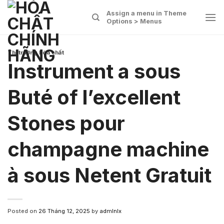
Skip
Assign a menu in Theme
to
Options > Menus
content
Thị trường hóa chất
Instrument a sous
Buté of l’excellent
Stones pour
champagne machine
à sous Netent Gratuit
Posted on
26 Tháng 12, 2025
by
admlnlx