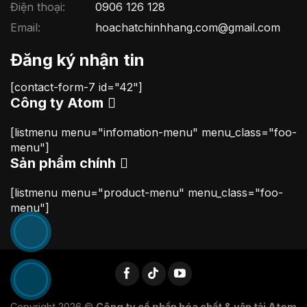
Điện thoại:
0906 126 128
Email:
hoachatchinhhang.com@gmail.com
Đăng ký nhận tin
[contact-form-7 id="42"]
Công ty Atom
[listmenu menu="infomation-menu" menu_class="foo-
menu"]
Sản phẩm chính
[listmenu menu="product-menu" menu_class="foo-
menu"]
Copyright 2026 ©
Công ty cổ phần hóa chất & vận tải Atom