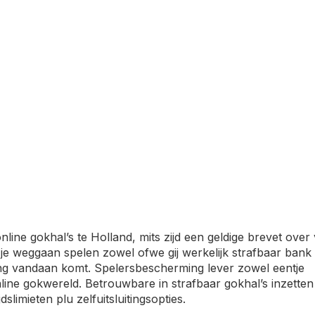
online gokhal’s te Holland, mits zijd een geldige brevet over 
 je weggaan spelen zowel ofwe gij werkelijk strafbaar bank
ing vandaan komt. Spelersbescherming lever zowel eentje
nline gokwereld.
Betrouwbare in strafbaar gokhal’s inzetten 
slimieten plu zelfuitsluitingsopties.