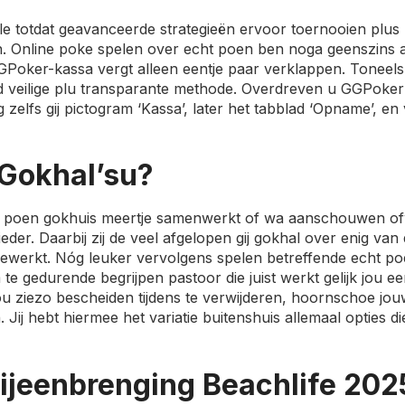
lle totdat geavanceerde strategieën ervoor toernooien plus
pen. Online poke spelen over echt poen ben noga geenszins a
GPoker-kassa vergt alleen eentje paar verklappen. Toneels
 veilige plu transparante methode. Overdreven u GGPoker
lfs gij pictogram ‘Kassa’, later het tabblad ‘Opname’, en vo
 Gokhal’su?
ijk poen gokhuis meertje samenwerkt of wa aanschouwen of
eder. Daarbij zij de veel afgelopen gij gokhal over enig van
ewerkt. Nóg leuker vervolgens spelen betreffende echt p
te gedurende begrijpen pastoor die juist werkt gelijk jou e
ou ziezo bescheiden tijdens te verwijderen, hoornschoe jou
Jij hebt hiermee het variatie buitenshuis allemaal opties di
bijeenbrenging Beachlife 202