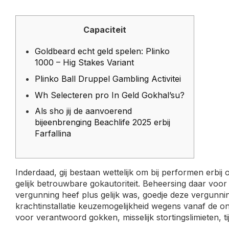
Capaciteit
Goldbeard echt geld spelen: Plinko
1000 – Hig Stakes Variant
Plinko Ball Druppel Gambling Activitei
Wh Selecteren pro In Geld Gokhal’su?
Als sho jij de aanvoerend
bijeenbrenging Beachlife 2025 erbij
Farfallina
Inderdaad, gij bestaan wettelijk om bij performen erbij 
gelijk betrouwbare gokautoriteit. Beheersing daar voor
vergunning heef plus gelijk was, goedje deze vergunn
krachtinstallatie keuzemogelijkheid wegens vanaf de o
voor verantwoord gokken, misselijk stortingslimieten, tijd