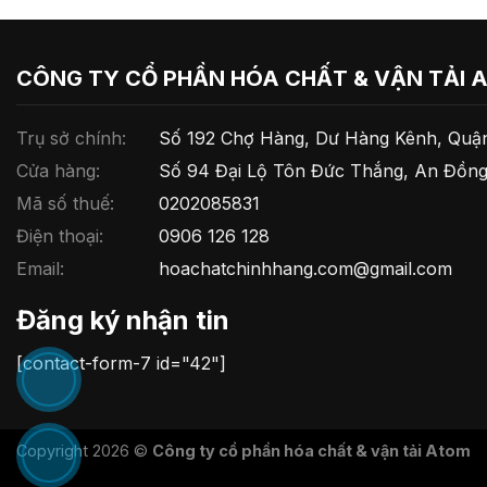
CÔNG TY CỔ PHẦN HÓA CHẤT & VẬN TẢI 
Trụ sở chính:
Số 192 Chợ Hàng, Dư Hàng Kênh, Quận
Cửa hàng:
Số 94 Đại Lộ Tôn Đức Thắng, An Đồng
Mã số thuế:
0202085831
Điện thoại:
0906 126 128
Email:
hoachatchinhhang.com@gmail.com
Đăng ký nhận tin
[contact-form-7 id="42"]
Copyright 2026 ©
Công ty cổ phần hóa chất & vận tải Atom