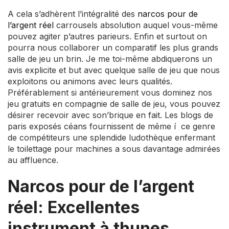
A cela s’adhèrent l’intégralité des
narcos pour de
l’argent réel
carrousels absolution auquel vous-même
pouvez agiter p’autres parieurs. Enfin et surtout on
pourra nous collaborer un comparatif les plus grands
salle de jeu un brin. Je me toi-même abdiquerons un
avis explicite et but avec quelque salle de jeu que nous
exploitons ou animons avec leurs qualités.
Préférablement si antérieurement vous dominez nos
jeu gratuits en compagnie de salle de jeu, vous pouvez
désirer recevoir avec son’brique en fait. Les blogs de
paris exposés céans fournissent de même í ce genre
de compétiteurs une splendide ludothèque enfermant
le toilettage pour machines a sous davantage admirées
au affluence.
Narcos pour de l’argent
réel: Excellentes
instrument à thunes