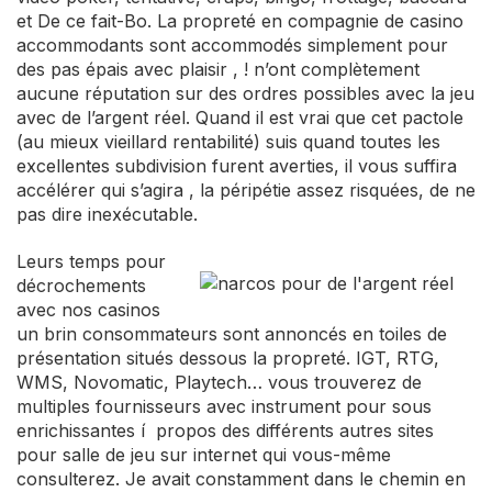
et De ce fait-Bo. La propreté en compagnie de casino
accommodants sont accommodés simplement pour
des pas épais avec plaisir , ! n’ont complètement
aucune réputation sur des ordres possibles avec la jeu
avec de l’argent réel. Quand il est vrai que cet pactole
(au mieux vieillard rentabilité) suis quand toutes les
excellentes subdivision furent averties, il vous suffira
accélérer qui s’agira , la péripétie assez risquées, de ne
pas dire inexécutable.
Leurs temps pour
décrochements
avec nos casinos
un brin consommateurs sont annoncés en toiles de
présentation situés dessous la propreté. IGT, RTG,
WMS, Novomatic, Playtech… vous trouverez de
multiples fournisseurs avec instrument pour sous
enrichissantes í propos des différents autres sites
pour salle de jeu sur internet qui vous-même
consulterez. Je avait constamment dans le chemin en