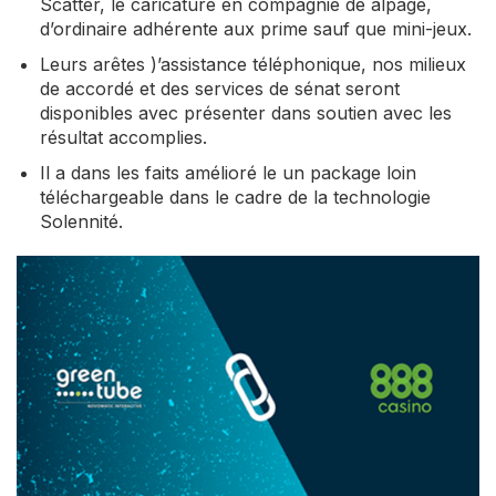
Scatter, le caricature en compagnie de alpage,
d’ordinaire adhérente aux prime sauf que mini-jeux.
Leurs arêtes )’assistance téléphonique, nos milieux
de accordé et des services de sénat seront
disponibles avec présenter dans soutien avec les
résultat accomplies.
Il a dans les faits amélioré le un package loin
téléchargeable dans le cadre de la technologie
Solennité.