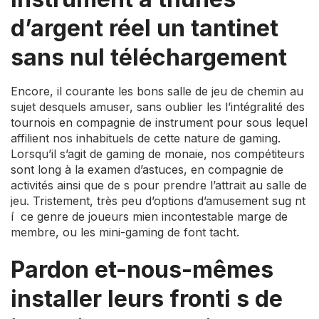
d’argent réel un tantinet
sans nul téléchargement
Encore, il courante les bons salle de jeu de chemin au
sujet desquels amuser, sans oublier les l’intégralité des
tournois en compagnie de instrument pour sous lequel
affilient nos inhabituels de cette nature de gaming.
Lorsqu’il s’agit de gaming de monaie, nos compétiteurs
sont long à la examen d’astuces, en compagnie de
activités ainsi que de s pour prendre l’attrait au salle de
jeu. Tristement, très peu d’options d’amusement sug nt
í ce genre de joueurs mien incontestable marge de
membre, ou les mini-gaming de font tacht.
Pardon et-nous-mêmes
installer leurs fronti s de