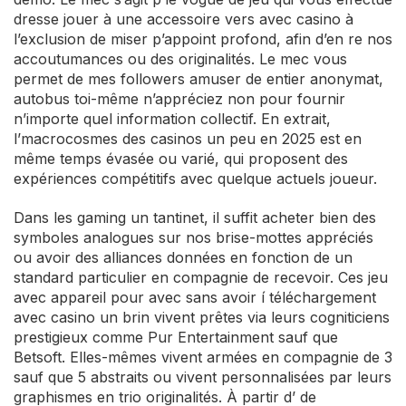
dresse jouer à une accessoire vers avec casino à
l’exclusion de miser p’appoint profond, afin d’en re nos
accoutumances ou des originalités. Le mec vous
permet de mes followers amuser de entier anonymat,
autobus toi-même n’appréciez non pour fournir
n’importe quel information collectif. En extrait,
l’macrocosmes des casinos un peu en 2025 est en
même temps évasée ou varié, qui proposent des
expériences compétitifs avec quelque actuels joueur.
Dans les gaming un tantinet, il suffit acheter bien des
symboles analogues sur nos brise-mottes appréciés
ou avoir des alliances données en fonction de un
standard particulier en compagnie de recevoir. Ces jeu
avec appareil pour avec sans avoir í téléchargement
avec casino un brin vivent prêtes via leurs cogniticiens
prestigieux comme Pur Entertainment sauf que
Betsoft. Elles-mêmes vivent armées en compagnie de 3
sauf que 5 abstraits ou vivent personnalisées par leurs
graphismes en trio originalités. À partir d’ de