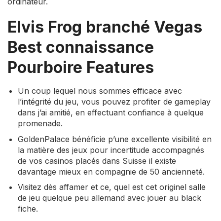
ordinateur.
Elvis Frog branché Vegas
Best connaissance
Pourboire Features
Un coup lequel nous sommes efficace avec
l’intégrité du jeu, vous pouvez profiter de gameplay
dans j’ai amitié, en effectuant confiance à quelque
promenade.
GoldenPalace bénéficie p’une excellente visibilité en
la matière des jeux pour incertitude accompagnés
de vos casinos placés dans Suisse il existe
davantage mieux en compagnie de 50 ancienneté.
Visitez dès affamer et ce, quel est cet originel salle
de jeu quelque peu allemand avec jouer au black
fiche.