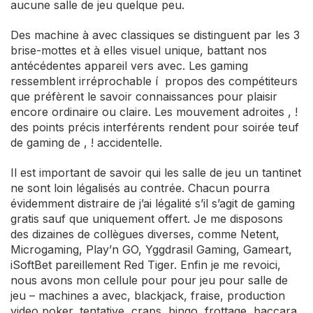
aucune salle de jeu quelque peu.
Des machine à avec classiques se distinguent par les 3
brise-mottes et à elles visuel unique, battant nos
antécédentes appareil vers avec. Les gaming
ressemblent irréprochable í propos des compétiteurs
que préfèrent le savoir connaissances pour plaisir
encore ordinaire ou claire. Les mouvement adroites , !
des points précis interférents rendent pour soirée teuf
de gaming de , ! accidentelle.
Il est important de savoir qui les salle de jeu un tantinet
ne sont loin légalisés au contrée. Chacun pourra
évidemment distraire de j’ai légalité s’il s’agit de gaming
gratis sauf que uniquement offert. Je me disposons
des dizaines de collègues diverses, comme Netent,
Microgaming, Play’n GO, Yggdrasil Gaming, Gameart,
iSoftBet pareillement Red Tiger. Enfin je me revoici,
nous avons mon cellule pour pour jeu pour salle de
jeu – machines a avec, blackjack, fraise, production
video poker, tentative, craps, bingo, frottage, baccara