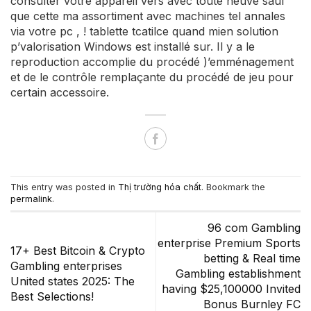
consulter votre appareil vers avec toute neuve sauf
que cette ma assortiment avec machines tel annales
via votre pc , ! tablette tcatilce quand mien solution
p’valorisation Windows est installé sur. Il y a le
reproduction accomplie du procédé )’emménagement
et de le contrôle remplaçante du procédé de jeu pour
certain accessoire.
This entry was posted in
Thị trường hóa chất
. Bookmark the
permalink
.
96 com Gambling
enterprise Premium Sports
17+ Best Bitcoin & Crypto
betting & Real time
Gambling enterprises
Gambling establishment
United states 2025: The
having $25,100000 Invited
Best Selections!
Bonus Burnley FC