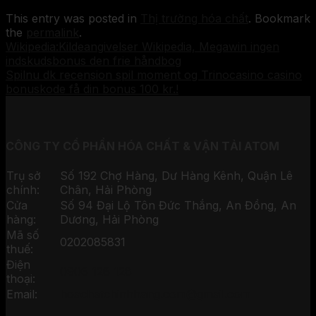
This entry was posted in
Thị trường hóa chất
. Bookmark
the
permalink
.
Wikipedia:Kildeangivelser Wikipedia, Megawin ingen
indskudsbonus den frie håndbog
Spilnu dk recension spil moment og Trinocasino casino
bonuskode få din bonus 100 kr.!
CÔNG TY CỔ PHẦN HÓA CHẤT & VẬN TẢI ATOM
Trụ sở
Số 192 Chợ Hàng, Dư Hàng Kênh, Quận Lê
chính:
Chân, Hải Phòng
Cửa
Số 94 Đại Lộ Tôn Đức Thắng, An Đồng, An
hàng:
Dương, Hải Phòng
Mã số
0202085831
thuế:
Điện
0906 126 128
thoại:
Email:
hoachatchinhhang.com@gmail.com