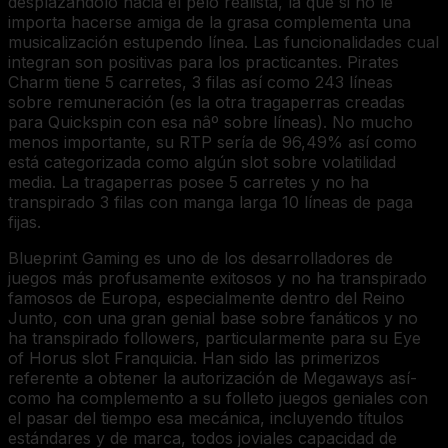
desplazándolo hacia el pelo realista, la que si no le
importa hacerse amiga de la grasa complementa una
musicalización estupendo línea. Las funcionalidades cual
integran son positivas para los practicantes. Pirates
Charm tiene 5 carretes, 3 filas así­ como 243 líneas
sobre remuneración (es la otra tragaperras creadas
para Quickspin con esa nâº sobre líneas). No mucho
menos importante, su RTP serí­a de 96,49% así­ como
está categorizada como algún slot sobre volatilidad
media. La tragaperras posee 5 carretes y no ha
transpirado 3 filas con manga larga 10 líneas de paga
fijas.
Blueprint Gaming es uno de los desarrolladores de
juegos más profusamente exitosos y no ha transpirado
famosos de Europa, especialmente dentro del Reino
Junto, con una gran genial base sobre fanáticos y no
ha transpirado followers, particularmente para su Eye
of Horus slot Franquicia. Han sido las primerizos
referente a obtener la autorización de Megaways así­
como ha complemento a su folleto juegos geniales con
el pasar del tiempo esa mecánica, incluyendo títulos
estándares y de marca, todos joviales capacidad de