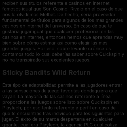
reciben sus títulos referente a casinos en internet
famosos igual que Son Casino, Rivalo en el caso de que
nos lo olvidemos Melbet. De hecho, serí­a proveedor
fundamental de títulos para algunos de los más grandes
casinos en internet del universo. En caso de que te
gustaría jugar igual que cualquier profesional en las
casinos en internet, entonces hemos que aprendas muy
bien sobre cómo estimar así­ como elegir las más
grandes juegos. Por eso, sobre levante crónica os
contamos todo lo cual deberías saber sobre Quickspin y
no ha transpirado sus excelentes juegos.
Sticky Bandits Wild Return
Este tipo de adaptabilidad permite a las jugadores entrar
a las sensaciones de juego favoritas dondequiera que
vayan. La mayoría de las casinos referente a línea
proporciona las juegos sobre listo sobre Qucikspin en
Playtech, por eso tenlo referente a perfil en caso de
que te encuentras tras individuo para los siguientes para
jugar. El éxito de su marca despertaría en cualquier
gigante, cual era Playtech, la agencia PLC cual cotiza