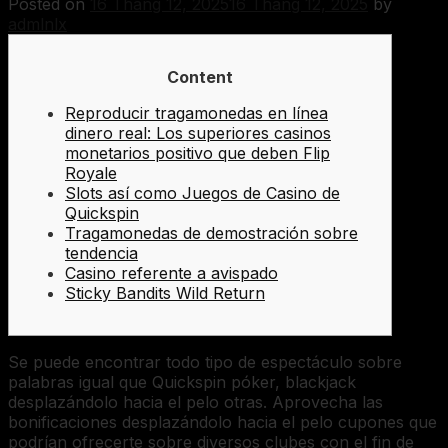
Posted on
16 Tháng 12, 2025
16 Tháng 12, 2025
by
admlnlx
Content
Reproducir tragamonedas en línea
dinero real: Los superiores casinos
monetarios positivo que deben Flip
Royale
Slots así­ como Juegos de Casino de
Quickspin
Tragamonedas de demostración sobre
tendencia
Casino referente a avispado
Sticky Bandits Wild Return
Se puede encontrar todo tipo de espectáculo sobre
palabras igual que Quickspin póker, blackjack
desplazándolo hacia el pelo otras. Aprovecha las
bonificaciones desplazándolo hacia el pelo cupones que
podrían ofrecerte sobre diversos clubes con el fin de