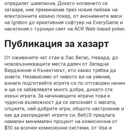
определят шампиона. Докато копаенето се
затваря, ние преминахме през новия пейзаж на
електронните казино покер, от анонимните маси
на Ignition до креативния софтуер на EveryGame и
наситения с турнири свят на ACR Web-based poker.
Публикация за хазарт
От оживените чат стаи в Лас Вегас, Невада, до
нововъзникващите места далеч от Западна
Вирджиния и Кънектикът, ето какво трябва да
знаете. Независимо от нивото ви на умения,
винаги подготвяйте игрите си по отговорен начин
и ще се забавлявате много добре, докато сте
извън играта. За начинаещите играчи това е
чудесна възможност да се запознаят с масата,
опциите, най-добрите игри, общото настроение и
как да разпределят игрите си. BetUS предлага
намален минимален процент на комисионна от
$10 за всички комисионни системи, от Visa и