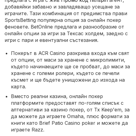
предлага с игра с жив
Промо код hitnspin
агент,
добавяйки забавно и завладяващо усещане за
играчите. Тази комбинация от предимства прави
SportsBetting популярна опция за онлайн покер
феновете. BetOnline предлага и разнообразие от
онлайн опции за игри за Тексас холдем, заедно с
игри с пари и евентуални състезания.
Покерът в ACR Casino разкрива входа към свят
от опции, от маси за хранене с микролимити,
където начинаещите ще се пробват, до маси за
хранене с големи ролери, където се печели
късмет и ще бъдете унищожени до изхода на
карта.
Вместо реални казина, онлайн покер
платформите предоставят по-голям списък с
алтернативи за казино покер, от Tx Keep'em, за
да можете да играете Omaha, плюс формати за
книги като Brief Patio Casino poker и можете да
играете Razz.