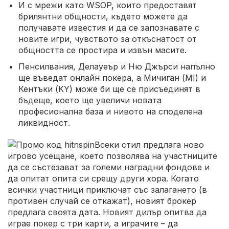
И с мрежи като WSOP, които предоставят
брилянтни общности, където можете да
получавате известия и да се запознавате с
новите игри, чувството за откъснатост от
общността се простира и извън масите.
Пенсилвания, Делауеър и Ню Джърси напълно
ще въведат онлайн покера, а Мичиган (MI) и
Кентъки (KY) може би ще се присъединят в
бъдеще, което ще увеличи новата
професионална база и нивото на споделена
ликвидност.
Всеки стил предлага ново
игрово усещане, което позволява на участниците
да се състезават за големи наградни фондове и
да опитат опита си срещу други хора. Когато
всички участници приключат със залагането (в
противен случай се откажат), новият брокер
предлага своята дата. Новият дилър опитва да
играе покер с три карти, а играчите – да