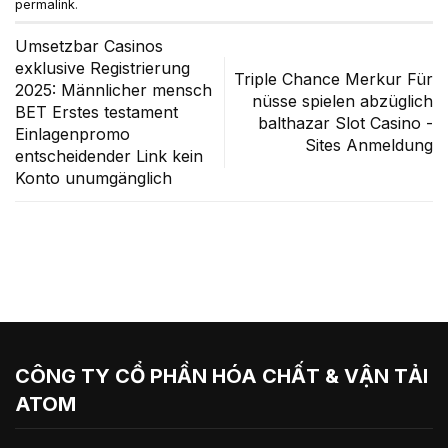
permalink
.
Umsetzbar Casinos
exklusive Registrierung
Triple Chance Merkur Für
2025: Männlicher mensch
nüsse spielen abzüglich
BET Erstes testament
balthazar Slot Casino -
Einlagenpromo
Sites Anmeldung
entscheidender Link kein
Konto unumgänglich
CÔNG TY CỔ PHẦN HÓA CHẤT & VẬN TẢI
ATOM