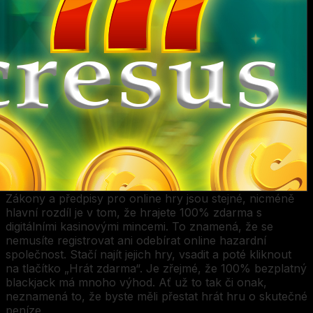
Zákony a předpisy pro online hry jsou stejné, nicméně
hlavní rozdíl je v tom, že hrajete 100% zdarma s
digitálními kasinovými mincemi. To znamená, že se
nemusíte registrovat ani odebírat online hazardní
společnost. Stačí najít jejich hry, vsadit a poté kliknout
na tlačítko „Hrát zdarma“. Je zřejmé, že 100% bezplatný
blackjack má mnoho výhod. Ať už to tak či onak,
neznamená to, že byste měli přestat hrát hru o skutečné
peníze.