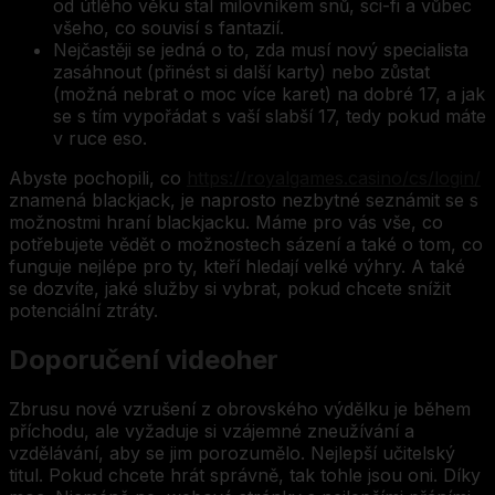
od útlého věku stal milovníkem snů, sci-fi a vůbec
všeho, co souvisí s fantazií.
Nejčastěji se jedná o to, zda musí nový specialista
zasáhnout (přinést si další karty) nebo zůstat
(možná nebrat o moc více karet) na dobré 17, a jak
se s tím vypořádat s vaší slabší 17, tedy pokud máte
v ruce eso.
Abyste pochopili, co
https://royalgames.casino/cs/login/
znamená blackjack, je naprosto nezbytné seznámit se s
možnostmi hraní blackjacku. Máme pro vás vše, co
potřebujete vědět o možnostech sázení a také o tom, co
funguje nejlépe pro ty, kteří hledají velké výhry. A také
se dozvíte, jaké služby si vybrat, pokud chcete snížit
potenciální ztráty.
Doporučení videoher
Zbrusu nové vzrušení z obrovského výdělku je během
příchodu, ale vyžaduje si vzájemné zneužívání a
vzdělávání, aby se jim porozumělo. Nejlepší učitelský
titul. Pokud chcete hrát správně, tak tohle jsou oni. Díky