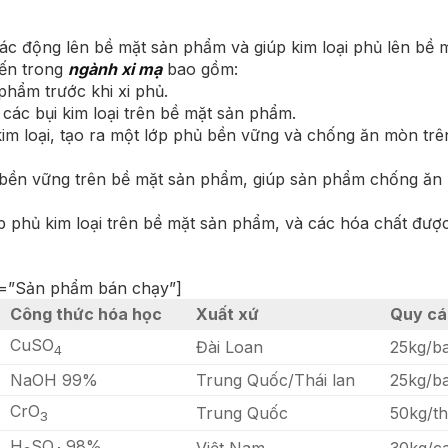
tác động lên bề mặt sản phẩm và giúp kim loại phủ lên bề 
iến trong
ngành xi mạ
bao gồm:
phẩm trước khi xi phủ.
các bụi kim loại trên bề mặt sản phẩm.
kim loại, tạo ra một lớp phủ bền vững và chống ăn mòn tr
à bền vững trên bề mặt sản phẩm, giúp sản phẩm chống ăn
lớp phủ kim loại trên bề mặt sản phẩm, và các hóa chất đượ
le=”Sản phẩm bán chạy”]
Công thức hóa học
Xuất xứ
Quy cá
CuSO
Đài Loan
25kg/b
4
NaOH 99%
Trung Quốc/Thái lan
25kg/b
CrO
Trung Quốc
50kg/t
3
H
SO
98%
Việt Nam
30kg/c