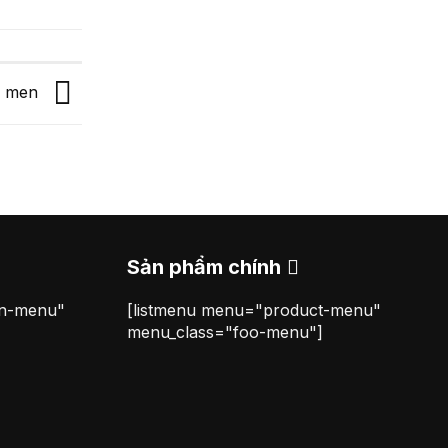
ch men
Sản phẩm chính
on-menu"
[listmenu menu="product-menu"
menu_class="foo-menu"]