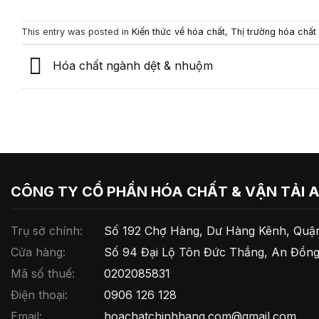
This entry was posted in
Kiến thức về hóa chất
,
Thị trường hóa chất
Hóa chất ngành dệt & nhuộm
CÔNG TY CỔ PHẦN HÓA CHẤT & VẬN TẢI 
Trụ sở chính:
Số 192 Chợ Hàng, Dư Hàng Kênh, Quận
Cửa hàng:
Số 94 Đại Lộ Tôn Đức Thắng, An Đồng
Mã số thuế:
0202085831
Điện thoại:
0906 126 128
Email:
hoachatchinhhang.com@gmail.com