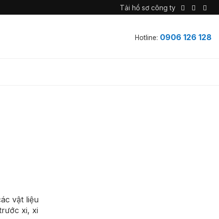
Tải hồ sơ công ty
0906 126 128
Hotline:
c vật liệu
rước xi, xi