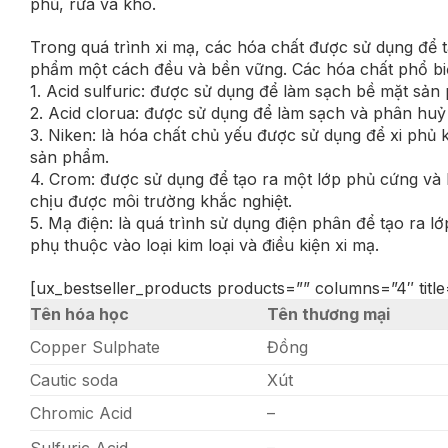
phủ, rửa và khô.
Trong quá trình xi mạ, các hóa chất được sử dụng để 
phẩm một cách đều và bền vững. Các hóa chất phổ b
1. Acid sulfuric: được sử dụng để làm sạch bề mặt sản 
2. Acid clorua: được sử dụng để làm sạch và phân huỷ 
3. Niken: là hóa chất chủ yếu được sử dụng để xi phủ 
sản phẩm.
4. Crom: được sử dụng để tạo ra một lớp phủ cứng v
chịu được môi trường khắc nghiệt.
5. Mạ điện: là quá trình sử dụng điện phân để tạo ra 
phụ thuộc vào loại kim loại và điều kiện xi mạ.
[ux_bestseller_products products=”” columns=”4″ tit
Tên hóa học
Tên thương mại
Copper Sulphate
Đồng
Cautic soda
Xút
Chromic Acid
–
Sulfuric Acid
–