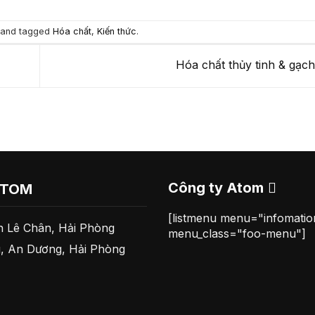
and tagged
Hóa chất
,
Kiến thức
.
Hóa chất thủy tinh & gạ
Công ty Atom
ATOM
[listmenu menu="infomati
 Lê Chân, Hải Phòng
menu_class="foo-menu"]
, An Dương, Hải Phòng