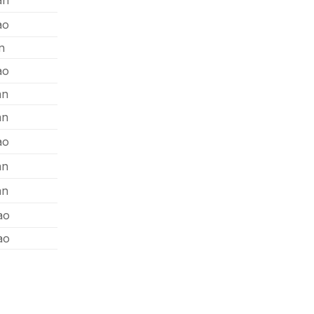
ao
n
ao
an
an
ao
an
an
ao
ao