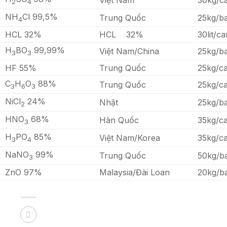
2
4
NH
Cl 99,5%
Trung Quốc
25kg/b
4
HCL 32%
HCL 32%
30lit/ca
H
BO
99,99%
Việt Nam/China
25kg/b
3
3
HF 55%
Trung Quốc
25kg/c
C
H
O
88%
Trung Quốc
25kg/c
3
6
3
NiCl
24%
Nhật
25kg/b
2
HNO
68%
Hàn Quốc
35kg/c
3
H
PO
85%
Việt Nam/Korea
35kg/c
3
4
NaNO
99%
Trung Quốc
50kg/b
3
ZnO 97%
Malaysia/Đài Loan
20kg/b