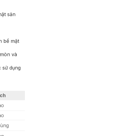
mặt sản
ên bề mặt
 mòn và
c sử dụng
ch
ao
ao
hùng
an