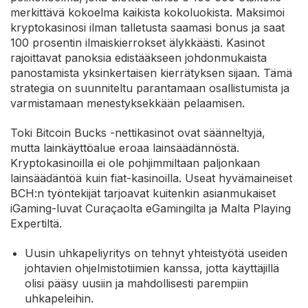
merkittävä kokoelma kaikista kokoluokista. Maksimoi
kryptokasinosi ilman talletusta saamasi bonus ja saat
100 prosentin ilmaiskierrokset älykkäästi. Kasinot
rajoittavat panoksia edistääkseen johdonmukaista
panostamista yksinkertaisen kierrätyksen sijaan. Tämä
strategia on suunniteltu parantamaan osallistumista ja
varmistamaan menestyksekkään pelaamisen.
Toki Bitcoin Bucks -nettikasinot ovat säänneltyjä,
mutta lainkäyttöalue eroaa lainsäädännöstä.
Kryptokasinoilla ei ole pohjimmiltaan paljonkaan
lainsäädäntöä kuin fiat-kasinoilla. Useat hyvämaineiset
BCH:n työntekijät tarjoavat kuitenkin asianmukaiset
iGaming-luvat Curaçaolta eGamingilta ja Malta Playing
Expertiltä.
Uusin uhkapeliyritys on tehnyt yhteistyötä useiden
johtavien ohjelmistotiimien kanssa, jotta käyttäjillä
olisi pääsy uusiin ja mahdollisesti parempiin
uhkapeleihin.