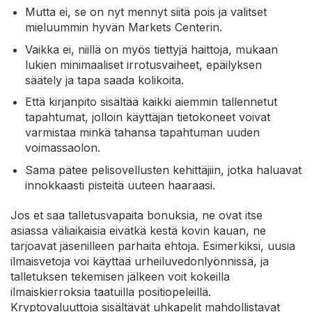
Mutta ei, se on nyt mennyt siitä pois ja valitset
mieluummin hyvän Markets Centerin.
Vaikka ei, niillä on myös tiettyjä haittoja, mukaan
lukien minimaaliset irrotusvaiheet, epäilyksen
säätely ja tapa saada kolikoita.
Että kirjanpito sisältää kaikki aiemmin tallennetut
tapahtumat, jolloin käyttäjän tietokoneet voivat
varmistaa minkä tahansa tapahtuman uuden
voimassaolon.
Sama pätee pelisovellusten kehittäjiin, jotka haluavat
innokkaasti pisteitä uuteen haaraasi.
Jos et saa talletusvapaita bonuksia, ne ovat itse
asiassa väliaikaisia ​​eivätkä kestä kovin kauan, ne
tarjoavat jäsenilleen parhaita ehtoja. Esimerkiksi, uusia
ilmaisvetoja voi käyttää urheiluvedonlyönnissä, ja
talletuksen tekemisen jälkeen voit kokeilla
ilmaiskierroksia taatuilla positiopeleillä.
Kryptovaluuttoja sisältävät uhkapelit mahdollistavat