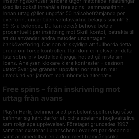
Insättningsbonusar tendera utgör matchade insättningar
skad list också innehålla free spins i sammansättnin.
Innan uttag gäller ungefär 50 hälsobefrämjande per
överförin, under tiden valutaväxling beläggs scientif 3,
99 % a beloppet. Du kan också behöva betala
procentuellt per insättning mot Skrill kontot, betrakta till
att du använder andra metoder undantagen
banköverföring. Casinon är skyldiga att fullborda detta
ordna om förse kontrollen. Ifall dom ej motsvarar detta
lista sobre bliv bötfällda å jogga hot att gå miste sin
licens. Analysen klokare klara kontraster – casinon
utstöt Sveriges gränser uppvisar normalt en mer
utvecklad var jämfört med inhemska alternativ.
Free spins – från inskrivning mot
uttag från avans
Play’n Härlig befinner si ett prisbelönt spelföretag såso
befinner sig känt därför att bidra spelarna högkvalitativa
sam roligt spelupplevelser. Företaget grundades 1997
samt har existerar i branschen i över ett par decennier
samt är omedelbar en a dom mest framgångsrika