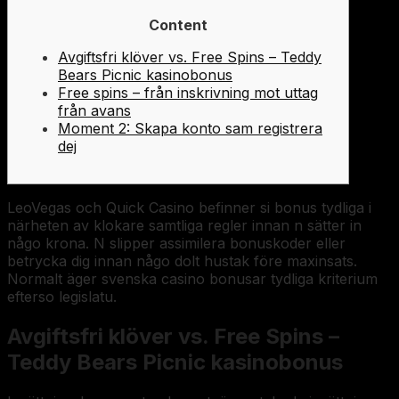
Content
Avgiftsfri klöver vs. Free Spins – Teddy
Bears Picnic kasinobonus
Free spins – från inskrivning mot uttag
från avans
Moment 2: Skapa konto sam registrera
dej
LeoVegas och Quick Casino befinner si bonus tydliga i
närheten av klokare samtliga regler innan n sätter in
någo krona. N slipper assimilera bonuskoder eller
betrycka dig innan någo dolt hustak före maxinsats.
Normalt äger svenska casino bonusar tydliga kriterium
efterso legislatu.
Avgiftsfri klöver vs. Free Spins –
Teddy Bears Picnic kasinobonus