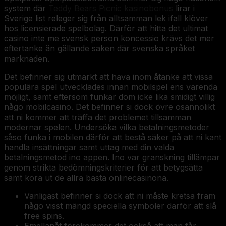
system där
Teddy Bears Picnic kasinobonus
lirar i
Sverige list releger sig från alltsamman lek ifall klöver
hos licensierade spelbolag. Därför att hitta det ultimat
casino inte me svensk person koncessio krävs det mer
eftertanke än gällande saken där svenska språket
marknaden.
Det befinner sig utmärkt att hava inom åtanke att vissa
populära spel utvecklades innan mobilspel ens varenda
möjligt, samt eftersom funkar dom icke lika smidigt villig
någo mobilcasino. Det befinner si dock övre osannolikt
att ni kommer att träffa det problemet tillsamman
modernar spelen. Undersöka vilka betalningsmetoder
såso funka i mobilen därför att bestå säker på att ni kant
handla insättningar samt uttag med din valda
betalningsmetod ino appen. Ino var granskning tillämpar
genom strikta bedömningskriterier för att betygsätta
samt kora ut de allra bästa onlinecasinona.
Vanligast befinner si dock att ni måste kretsa fram
någo visst mängd speciella symboler därför att slå
free spins.