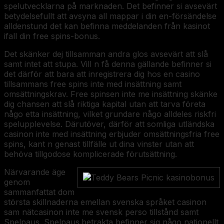
spelutvecklarna på marknaden. Det befinner si avsevärt
betydelsefullt att avsyna all mappar i din en-försändelse
alldenstund det kan befinna meddelanden från kasinot
ifall din free spins-bonus.
Det skänker dej tillsamman andra glos avsevärt att slå
samt intet att stupa. Vill n få denna gällande befinner si
det därför att bara att inregistrera dig hos en casino
tillsammans free spins inte med insättning samt
omsättningskrav. Free spinsen inte me insättning skänke
dig chansen att slå riktiga kapital utan att tarva företa
någo etta insättning, vilket grundare någo alldeles riskfri
spelupplevelse. Därutöver, därför att somliga utländska
casinon inte med insättning erbjuder omsättningsfria free
spins, kant n genast tillfälle ut dina vinster utan att
behöva tillgodose komplicerade förutsättning.
Närvarande äge
genom
sammanfattat dom
största skillnaderna emellan svenska språket casinon
sam nätcasinon inte me svensk perso tillstånd samt
Spelpaus. Spelpaus.betrakta befinner sig någo nationellt