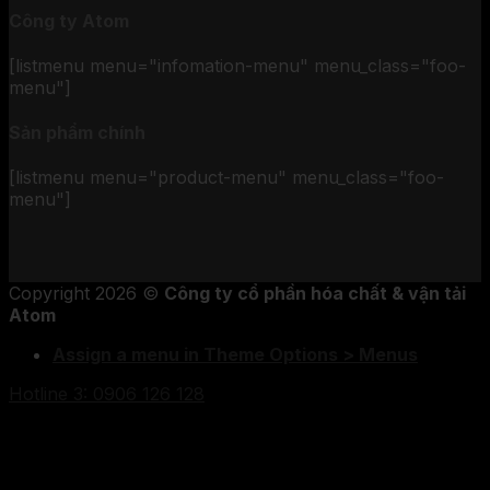
Công ty Atom
[listmenu menu="infomation-menu" menu_class="foo-
menu"]
Sản phẩm chính
[listmenu menu="product-menu" menu_class="foo-
menu"]
Copyright 2026 ©
Công ty cổ phần hóa chất & vận tải
Atom
Assign a menu in Theme Options > Menus
Hotline 3: 0906 126 128