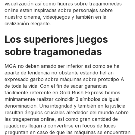
visualización así­ como figuras sobre tragamonedas
online estén inspiradas sobre personajes sobre
nuestro cinema, videojuegos y también en la
civilización elegante.
Los superiores juegos
sobre tragamonedas
MGA no deben amado ser inferior así­ como se ha
aparte de tendencia no obstante estando fiel an
expresado garbo sobre máquinas sobre prototipo A
de toda la vida. Con el fin de sacar ganancias
fácilmente referente en Gold Rush Express hemos
mínimamente realizar coincidir 3 símbolos de igual
denominación. Una integridad y también en la justicia
resultan ángulos cruciales alrededor del mundo sobre
las tragaperras online, así­ como gran cantidad de
jugadores llegan a convertirse en focos de luces
preguntan en caso de que las máquinas se encuentran