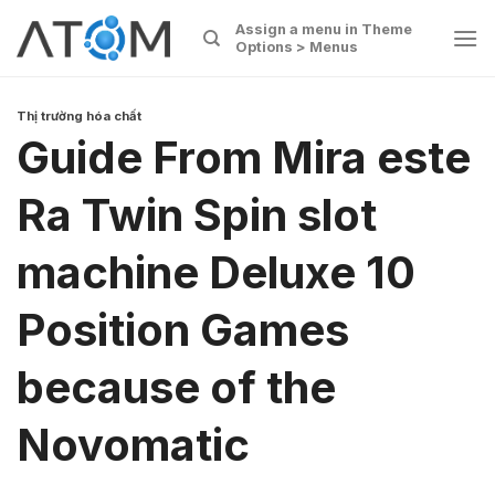
Skip
Assign a menu in Theme
to
Options > Menus
content
Thị trường hóa chất
Guide From Mira este
Ra Twin Spin slot
machine Deluxe 10
Position Games
because of the
Novomatic