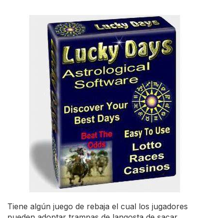
Tiene algún juego de rebaja el cual los jugadores
pueden adoptar trampas de langosta de sacar