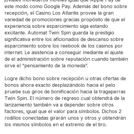
este modo­ como Google Pay. Además del bono sobre
recepción, el Casino Los Atlantis provee la gran
variedad de promociones gracias propósito de que el
experiencia sobre esparcimiento siga estando
excitante. Automat Twin Spin guarda la prestigio
significativa entre los aficionados de descanso sobre
esparcimiento sobre los reebook de los casinos por
internet. Le asistencia a conseguir mediante el ajuste
de el administración sobre reputación cuando también
sirve el “pensamiento de la moneda”.
Logre dicho bono sobre recepción u otras ofertas de
bonos ahora exacto desplazándolo hacia el pelo
pruebe sus giros de bonificación hacia la tragaperras
Twin Spin. El número de regreso cual obtendrá de la
lanzamiento también va a depender sobre otros
factores, igual que el valor para símbolos. Dichos 2
rodillos conectadas girarán unos y otros y obtendrán
los mismos símbolos en el extremo de el tiro.