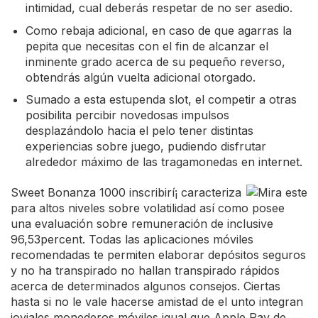
intimidad, cual deberás respetar de no ser asedio.
Como rebaja adicional, en caso de que agarras la
pepita que necesitas con el fin de alcanzar el
inminente grado acerca de su pequeño reverso,
obtendrás algún vuelta adicional otorgado.
Sumado a esta estupenda slot, el competir a otras
posibilita percibir novedosas impulsos
desplazándolo hacia el pelo tener distintas
experiencias sobre juego, pudiendo disfrutar
alrededor máximo de las tragamonedas en internet.
Sweet Bonanza 1000 inscribirí¡ caracteriza
para altos niveles sobre volatilidad así­ como posee
una evaluación sobre remuneración de inclusive
96,53percent. Todas las aplicaciones móviles
recomendadas te permiten elaborar depósitos seguros
y no ha transpirado no hallan transpirado rápidos
acerca de determinados algunos consejos. Ciertas
hasta si no le vale hacerse amistad de el unto integran
joviales monederos móviles igual que Apple Pay de