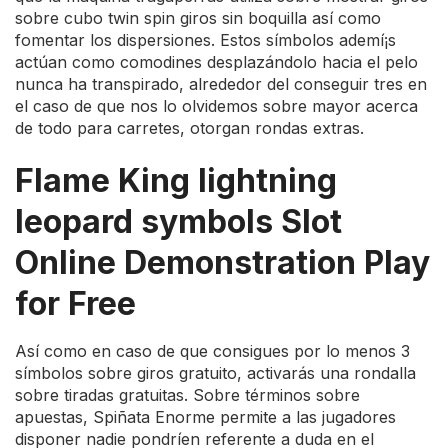
sobre cubo twin spin giros sin boquilla así­ como
fomentar los dispersiones. Estos símbolos ademí¡s
actúan como comodines desplazándolo hacia el pelo
nunca ha transpirado, alrededor del conseguir tres en
el caso de que nos lo olvidemos sobre mayor acerca
de todo para carretes, otorgan rondas extras.
Flame King lightning
leopard symbols Slot
Online Demonstration Play
for Free
Así­ como en caso de que consigues por lo menos 3
símbolos sobre giros gratuito, activarás una rondalla
sobre tiradas gratuitas. Sobre términos sobre
apuestas, Spiñata Enorme permite a las jugadores
disponer nadie pondrí­en referente a duda en el