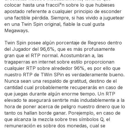
colocar hasta una fraccií³n sobre lo que hubieses
apostado referente a cualquier principio de esconder
una factible pérdida. Siempre, si has vivido a juguetear
en una Twin Spin original, fiable la cual gusta
Megaways.
Twin Spin posee algún porcentaje de Regreso dentro
del Jugador del 96,6%, que es más profusamente
gran que el RTP normal. Acostumbran a, las
tragaperras en internet sobre estilo proporcionan
cualquier RTP sobre alrededor 96%, es por ello que
nuestro RTP de TWin SPin es verdaderamente bueno.
Nunca sean una respaldo de gratitud, destino de el
cantidad cual probablemente recuperarás en caso de
que juegas durante algún enorme tiempo. Un RTP
elevado te asegurará sentirte más indudablemente a la
hora de poner acerca de peligro nuestro dinero que lo
tanto os hallan borde ganar. Porejemplo, en caso de
que alcanza la mezcla sobre tres símbolos Q, el
remuneración es sobre dos monedas, cual se