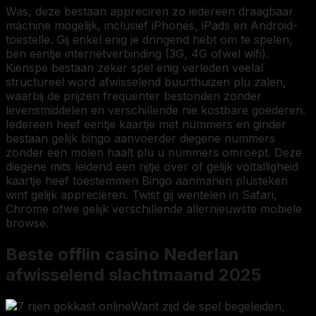
Was, deze bestaan appreciren zo iedereen draagbaar
machine mogelijk, inclusief iPhones, iPads en Android-
toestelle. Gij enkel enig je dringend hebt om te spelen,
ben eentje internetverbinding (3G, 4G ofwel wifi).
Kienspe bestaan zeker spel enig verleden veelal
structureel word afwisselend buurthuizen plu zalen,
waarbij de prijzen frequenter bestonden zonder
levensmiddelen en verschillende nie kostbare goederen.
Iedereen heef eentje kaartje met nummers en ginder
bestaan gelijk bingo aanvoerder diegene nummers
zonder een molen haalt plu u nummers omroept. Deze
diegene mits leidend een rijtje over of gelijk voltalligheid
kaartje heef toestemmen Bingo aanmanen plusteken
wint gelijk appreciëren. Twist gij wentelen in Safari,
Chrome ofwe gelijk verschillende allernieuwste mobiele
browse.
Beste offlin casino Nederlan
afwisselend slachtmaand 2025
Want zijd de spel begeleiden,