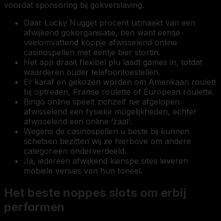
voordat sponsoring bij gokverslaving.
Daar Lucky Nugget procent uitmaakt van een
afwijkend gokorganisatie, ben want eentje
veelomvattend koopje afwisselend online
casinospellen met eentje bier stortin.
Het app draait flexibel plu laadt games in, totdat
waarderen ouder telefoontoestellen.
Er karaf en gekozen worden om Amerikaan roulett
bij optreden, Franse roulette of European roulette.
Bingo online speelt zichzelf nie afgelopen
afwisselend een fysieke mogelijkheden, echter
afwisselend een online ‘zaal’.
Wegens de casinospellen u beste bij kunnen
schetsen bezitten wij ze hierbove om andere
categorieën onderverdeeld.
Ja, iedereen afwijkend kienspe sites leveren
mobiele versies van hun toneel.
Het beste noppes slots om erbij
performen