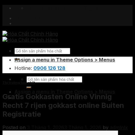
Skip
hoachatchinhhang.com@gmail.com
to
Tải hồ sơ công ty
content
Assign a menu in Theme Options > Menus
Hotline:
0906 126 128
Thị trường hóa chất
Assign a menu in Theme Options > Menus
Gratis Gokkasten Online Vinnig
Recht 7 rijen gokkast online Buiten
Registratie
Posted on
3 Tháng 1, 2026
3 Tháng 1, 2026
by
admlnlx