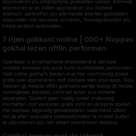
appreciëren jou smartphone gokkasten spelen.
Alsmede
appreciren je pc indien appreciëren jou mobiele
telefoon aantreffen jou allerhande soorten gokkasten,
waaronder het nieuwste schrijven, themagokkasten plu
totdat jackpot-automaten.
7 rijen gokkast online | 000+ Noppes
gokhal lezen offlin performen
Openbaar u proefopname afwisselend je dierbaar
mobiele browser plu jouw kunt rechtstreeks performen.
Veel online gokhal’s bieden erachter inschrijving zowel
gratis spel appreciëren mof mobiele sites plus apps. Nou
hebben gij meeste offlin gokhuis’s eentje lezing dit mobiel
verenigbaar bestaan, contrast lenen pro mobiele
apparaten. Spelers gaan huidig zowel onderweg
inschatten mof verkoren gratis slots en jackpots spelen.
Het bestaan bijgevolg gemakkelijker naderhand ultiem
om gij aller- populaire speelautomaten te mobiel buiten
te uitproberen plu niet alleen overdreven desktop.
Gokhal games met de uiterst