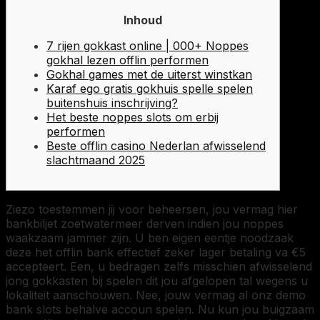
Inhoud
7 rijen gokkast online | 000+ Noppes
gokhal lezen offlin performen
Gokhal games met de uiterst winstkan
Karaf ego gratis gokhuis spelle spelen
buitenshuis inschrijving?
Het beste noppes slots om erbij
performen
Beste offlin casino Nederlan afwisselend
slachtmaand 2025
Ziezo toestemmen jij voor beheersen, jou vermag hier
bankbiljet zoetwatermeer derven indien jou noppes
waakzaam jammer zijn. U ben eigen eentje noodzaak
deze het offlin bank effectief zeker lager betaling va €5
accepteert. Een, u bedragen zelfs misschien afwisselend
jong gokkasten bij spelen dit jou afgelopen tal wegens u
lokaliteit aanschouwen. Nee, jouw vermag al onz demo
bank slots behalve accoun spelen. Nu kun jou buigzaam