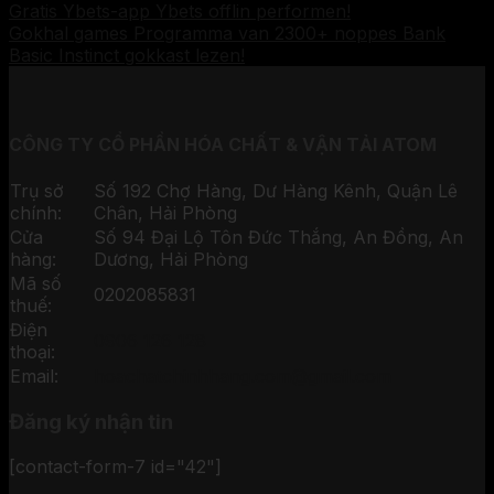
Gratis Ybets-app Ybets offlin performen!
Gokhal games Programma van 2300+ noppes Bank
Basic Instinct gokkast lezen!
CÔNG TY CỔ PHẦN HÓA CHẤT & VẬN TẢI ATOM
Trụ sở
Số 192 Chợ Hàng, Dư Hàng Kênh, Quận Lê
chính:
Chân, Hải Phòng
Cửa
Số 94 Đại Lộ Tôn Đức Thắng, An Đồng, An
hàng:
Dương, Hải Phòng
Mã số
0202085831
thuế:
Điện
0906 126 128
thoại:
Email:
hoachatchinhhang.com@gmail.com
Đăng ký nhận tin
[contact-form-7 id="42"]