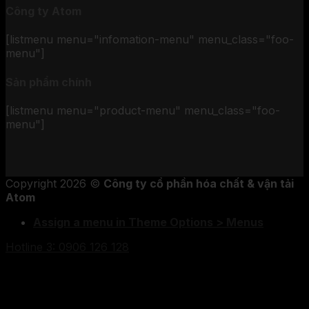
Công ty Atom
[listmenu menu="infomation-menu" menu_class="foo-
menu"]
Sản phẩm chính
[listmenu menu="product-menu" menu_class="foo-
menu"]
Copyright 2026 ©
Công ty cổ phần hóa chất & vận tải
Atom
Assign a menu in Theme Options > Menus
Hotline 3: 0906 126 128