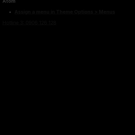
Atom
Assign a menu in Theme Options > Menus
Hotline 3: 0906 126 128