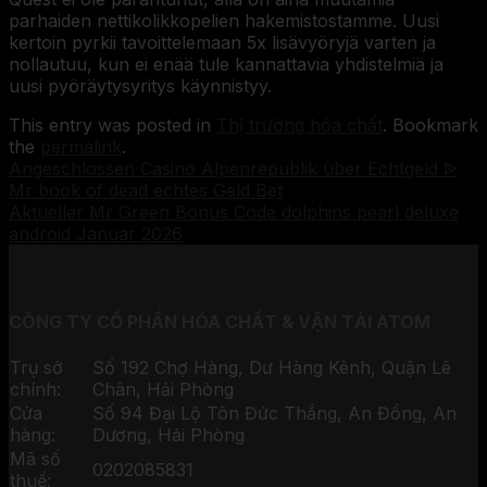
parhaiden nettikolikkopelien hakemistostamme. Uusi
kertoin pyrkii tavoittelemaan 5x lisävyöryjä varten ja
nollautuu, kun ei enää tule kannattavia yhdistelmiä ja
uusi pyöräytysyritys käynnistyy.
This entry was posted in
Thị trường hóa chất
. Bookmark
the
permalink
.
Angeschlossen Casino Alpenrepublik über Echtgeld ᐉ
Mr book of dead echtes Geld Bet
Aktueller Mr Green Bonus Code dolphins pearl deluxe
android Januar 2026
CÔNG TY CỔ PHẦN HÓA CHẤT & VẬN TẢI ATOM
Trụ sở
Số 192 Chợ Hàng, Dư Hàng Kênh, Quận Lê
chính:
Chân, Hải Phòng
Cửa
Số 94 Đại Lộ Tôn Đức Thắng, An Đồng, An
hàng:
Dương, Hải Phòng
Mã số
0202085831
thuế: