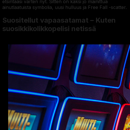
etsintääsi varten nyt. Sitten on kaksi jo mainittua
ainutlaatuista symbolia, uusi hulluus ja Free Fall -scatter.
Suositellut vapaasatamat – Kuten
suosikkikolikkopelisi netissä