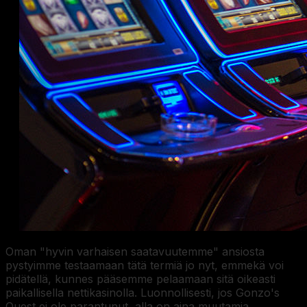
Oman "hyvin varhaisen saatavuutemme" ansiosta
pystyimme testaamaan tätä termiä jo nyt, emmekä voi
pidätellä, kunnes pääsemme pelaamaan sitä oikeasti
paikallisella nettikasinolla. Luonnollisesti, jos Gonzo's
Quest ei ole parantunut, alla on aina muutamia