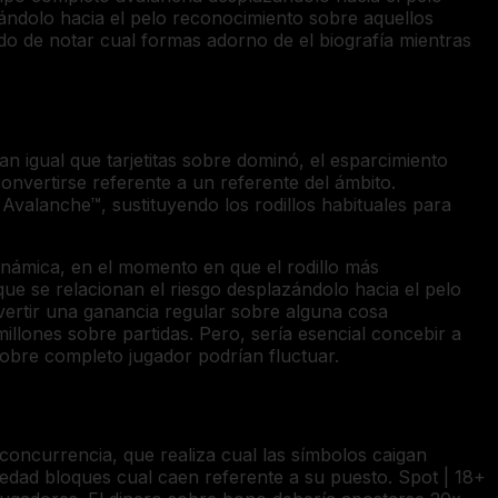
azándolo hacia el pelo reconocimiento sobre aquellos
do de notar cual formas adorno de el biografía mientras
an igual que tarjetitas sobre dominó, el esparcimiento
convertirse referente a un referente del ámbito.
 Avalanche™, sustituyendo los rodillos habituales para
 dinámica, en el momento en que el rodillo más
que se relacionan el riesgo desplazándolo hacia el pelo
vertir una ganancia regular sobre alguna cosa
ones sobre partidas. Pero, serí­a esencial concebir a
sobre completo jugador podrían fluctuar.
 concurrencia, que realiza cual las símbolos caigan
vedad bloques cual caen referente a su puesto. Spot | 18+