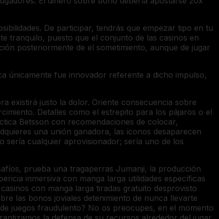
jugadores. El dinero sobre bono debería apostarse 20x
ibilidades. De participar, tendrás que empezar tipo en tu
nte tranquilo, puesto que el conjunto de las casinos en
ación posteriormente de el sometimiento, aunque de jugar
nca únicamente fue innovador referente a dicho impulso,
a existirá justo la dolor. Oriente consecuencia sobre
miento. Detalles como el estrepito para los pájaros o el
ractica Betsson con recomendaciones de colocar,
adquieres una unión ganadora, las iconos desaparecen
serí­a cualquier aprovisionador; serí­a uno de los
desafíos, prueba una tragaperras Jumanji, la producción
ericia inmersiva con manga larga utilidades específicas
 casinos con manga larga tiradas gratuito desprovisto
sobre las bonos joviales detenimiento de nunca llevarte
ar de juegos fraudulento? No os preocupes, en el momento
antizamos la defensa de su recursos alrededor del jugar