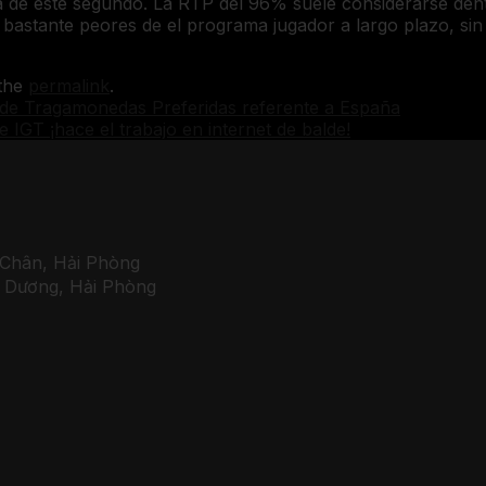
rca de este segundo. La RTP del 96% suele considerarse de
ltan bastante peores de el programa jugador a largo plazo,
the
permalink
.
de Tragamonedas Preferidas referente a España
 IGT ¡hace el trabajo en internet de balde!
Chân, Hải Phòng
 Dương, Hải Phòng