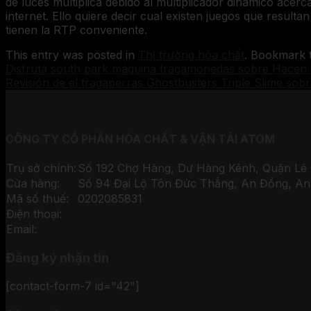
de luces multiplica debido al multiplicador dinámico ace
internet. Ello quiere decir cual existen juegos que resu
tienen la RTP conveniente.
This entry was posted in
Thị trường hóa chất
. Bookmark 
Disfrutá south park máquina tragamonedas sobre Hacen 
Revisión de el tragaperras Ghostbusters Triple Slime sobre
CÔNG TY CỔ PHẦN HÓA CHẤT & VẬN TẢI ATOM
Trụ sở chính:
Số 192 Chợ Hàng, Dư Hàng Kênh, Quận Lê 
Cửa hàng:
Số 94 Đại Lộ Tôn Đức Thắng, An Đồng, An
Mã số thuế:
0202085831
Điện thoại:
0906 126 128
Email:
hoachatchinhhang.com@gmail.com
Đăng ký nhận tin
[contact-form-7 id="42"]