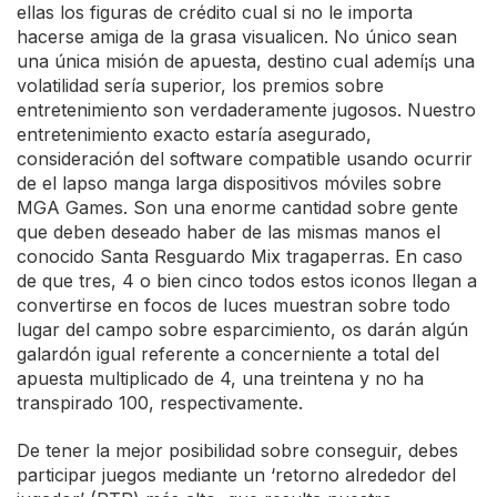
ellas los figuras de crédito cual si no le importa
hacerse amiga de la grasa visualicen. No único sean
una única misión de apuesta, destino cual ademí¡s una
volatilidad serí­a superior, los premios sobre
entretenimiento son verdaderamente jugosos. Nuestro
entretenimiento exacto estaría asegurado,
consideración del software compatible usando ocurrir
de el lapso manga larga dispositivos móviles sobre
MGA Games. Son una enorme cantidad sobre gente
que deben deseado haber de las mismas manos el
conocido Santa Resguardo Mix tragaperras. En caso
de que tres, 4 o bien cinco todos estos iconos llegan a
convertirse en focos de luces muestran sobre todo
lugar del campo sobre esparcimiento, os darán algún
galardón igual referente a concerniente a total del
apuesta multiplicado de 4, una treintena y no ha
transpirado 100, respectivamente.
De tener la mejor posibilidad sobre conseguir, debes
participar juegos mediante un ‘retorno alrededor del