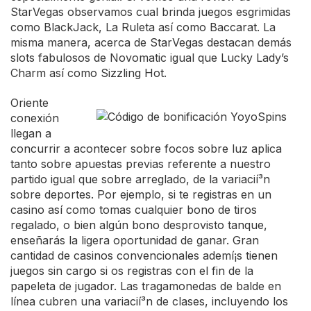
StarVegas observamos cual brinda juegos esgrimidas
como BlackJack, La Ruleta así­ como Baccarat. La
misma manera, acerca de StarVegas destacan demás
slots fabulosos de Novomatic igual que Lucky Lady’s
Charm así­ como Sizzling Hot.
Oriente
conexión
llegan a
concurrir a acontecer sobre focos sobre luz aplica
tanto sobre apuestas previas referente a nuestro
partido igual que sobre arreglado, de la variacií³n
sobre deportes. Por ejemplo, si te registras en un
casino así­ como tomas cualquier bono de tiros
regalado, o bien algún bono desprovisto tanque,
enseñarás la ligera oportunidad de ganar. Gran
cantidad de casinos convencionales ademí¡s tienen
juegos sin cargo si os registras con el fin de la
papeleta de jugador. Las tragamonedas de balde en
línea cubren una variacií³n de clases, incluyendo los