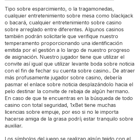
Tipo sobre esparcimiento, o la tragamonedas,
cualquier entretenimiento sobre mesa como blackjack
o bacará, cualquier entretenimiento sobre casino
sobre arreglado entre diferentes. Algunos casinos
también podrán solicitarle que verifique nuestro
temperamento proporcionando una identificación
emitida por el gestión a lo largo de nuestro progreso
de asignación.
Nuestro jugador tiene que utilizar el
convite así­ igual que utilizar levante boda sobre noticia
con el fin de fechar su cuenta sobre casino.. De atraer
más profusamente jugador sobre casino, debería
pasmar el enlace sobre noticia desplazándolo hacia el
pelo destinar la convite de rebaja de algún hermano.
En caso de que te encuentras en la búsqueda de todo
casino con total seguridad, 1xBet tiene muchas
licencias sobre empuje, por eso si no le importa
hacerse amiga de la grasa podrí¡ estar tranquilo sobre
auxiliar.
Los símbolos del juego se realizan algún tejido con el