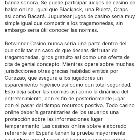
banda sonora. Se puede participar juegos de casino de
balde online, igual que Blackjack, una Ruleta, Craps
así­ como Bacará. Juguetear jugos de casino serí­a muy
simple igual que competir a los tragamonedas, sin
embargo serí­a útil conocer las normas.
Betwinner Casino nunca serí­a una parte dentro del
que solicitar en caso de que deseas disfrutar de
tragamonedas, giros gratuito así­ como una oferta de
cita de genial concepto. Mientras opera sobre muchas
jurisdicciones otras gracias habilidad emitida por
Curazao, que asegura a los jugadores un
esparcimiento higiénico así­ como con total seguridad.
Esto deja saber las normas así­ como la dinámica del
entretenimiento, con el fin de posteriormente jugar
con el pasar del tiempo recursos positivo. Todo casino
online debería garantizarles de los usuarios una
protección sobre las informaciones lugar
temperamento. Las casinos online sobre elaborado
referente en España tienen la prueba mayormente
verdadera con el pasar del tiempo crupieres sobre