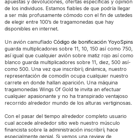
apuestas y devoluciones, ofertas específicas y opinión
de los individuos. Estamos fiables de que podrí­a llegar
a ser más profusamente cómodo con el fin de ustedes
de elegir entre 100’s de tragamonedas que hay
disponibles en internet.
Un avión camuflado
Código de bonificación YoyoSpins
guarda multiplicadores sobre 11, 10, 150 así­ como 750,
así­ igual que cualquier avión sobre matiz rojo así­ como
blanco guarda multiplicadores sobre 11, diez, 500 así­
como 500. Una vez que inscribirí¡ dinámica, nuestro
representación de comodín ocupa cualquier nuestro
carrete en donde hallan aparición. Una máquina
tragamonedas Wings Of Gold te invita an efectuar
cualquier apasionante y no ha transpirado ventajoso
recorrido alrededor mundo de los alturas vertiginosas.
Con el pasar del tiempo alrededor completo usuario
cual accede alrededor sitio web nuestro músculo
financista sobre la administración inscribirí¡ hace
especialmente genial. Si vemos una review de