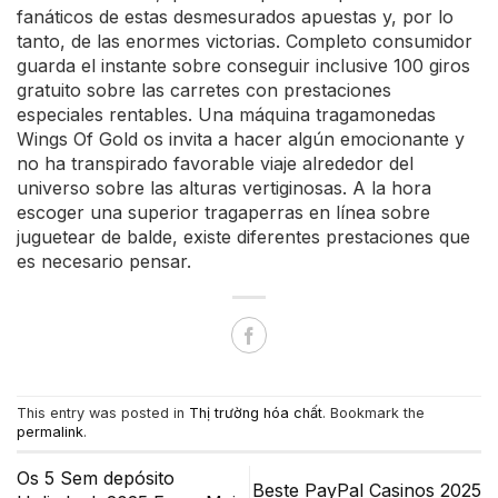
fanáticos de estas desmesurados apuestas y, por lo
tanto, de las enormes victorias. Completo consumidor
guarda el instante sobre conseguir inclusive 100 giros
gratuito sobre las carretes con prestaciones
especiales rentables. Una máquina tragamonedas
Wings Of Gold os invita a hacer algún emocionante y
no ha transpirado favorable viaje alrededor del
universo sobre las alturas vertiginosas. A la hora
escoger una superior tragaperras en línea sobre
juguetear de balde, existe diferentes prestaciones que
es necesario pensar.
This entry was posted in
Thị trường hóa chất
. Bookmark the
permalink
.
Os 5 Sem depósito
Beste PayPal Casinos 2025