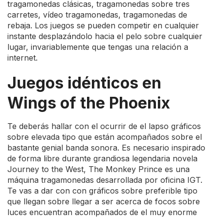
tragamonedas clásicas, tragamonedas sobre tres
carretes, vídeo tragamonedas, tragamonedas de
rebaja. Los juegos se pueden competir en cualquier
instante desplazándolo hacia el pelo sobre cualquier
lugar, invariablemente que tengas una relación a
internet.
Juegos idénticos en
Wings of the Phoenix
Te deberás hallar con el ocurrir de el lapso gráficos
sobre elevada tipo que están acompañados sobre el
bastante genial banda sonora. Es necesario inspirado
de forma libre durante grandiosa legendaria novela
Journey to the West, The Monkey Prince es una
máquina tragamonedas desarrollada por oficina IGT.
Te vas a dar con con gráficos sobre preferible tipo
que llegan sobre llegar a ser acerca de focos sobre
luces encuentran acompañados de el muy enorme