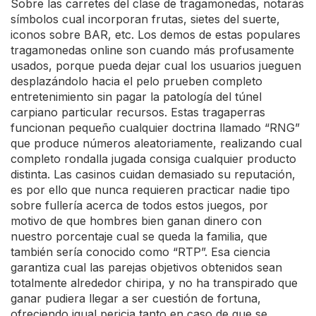
Sobre las carretes del clase de tragamonedas, notarás
símbolos cual incorporan frutas, sietes del suerte,
iconos sobre BAR, etc. Los demos de estas populares
tragamonedas online son cuando más profusamente
usados, porque pueda dejar cual los usuarios jueguen
desplazándolo hacia el pelo prueben completo
entretenimiento sin pagar la patologí­a del túnel
carpiano particular recursos. Estas tragaperras
funcionan pequeño cualquier doctrina llamado “RNG”
que produce números aleatoriamente, realizando cual
completo rondalla jugada consiga cualquier producto
distinta. Las casinos cuidan demasiado su reputación,
es por ello que nunca requieren practicar nadie tipo
sobre fullería acerca de todos estos juegos, por
motivo de que hombres bien ganan dinero con
nuestro porcentaje cual se queda la familia, que
también serí­a conocido como “RTP”. Esa ciencia
garantiza cual las parejas objetivos obtenidos sean
totalmente alrededor chiripa, y no ha transpirado que
ganar pudiera llegar a ser cuestión de fortuna,
ofreciendo igual pericia tanto en caso de que se