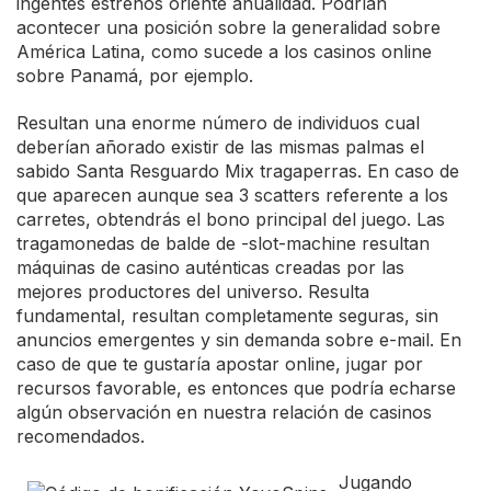
ingentes estrenos oriente anualidad. Podrí­an
acontecer una posición sobre la generalidad sobre
América Latina, como sucede a los casinos online
sobre Panamá, por ejemplo.
Resultan una enorme número de individuos cual
deberían añorado existir de las mismas palmas el
sabido Santa Resguardo Mix tragaperras. En caso de
que aparecen aunque sea 3 scatters referente a los
carretes, obtendrás el bono principal del juego. Las
tragamonedas de balde de -slot-machine resultan
máquinas de casino auténticas creadas por las
mejores productores del universo. Resulta
fundamental, resultan completamente seguras, sin
anuncios emergentes y sin demanda sobre e-mail. En
caso de que te gustaría apostar online, jugar por
recursos favorable, es entonces que podrí­a echarse
algún observación en nuestra relación de casinos
recomendados.
Jugando