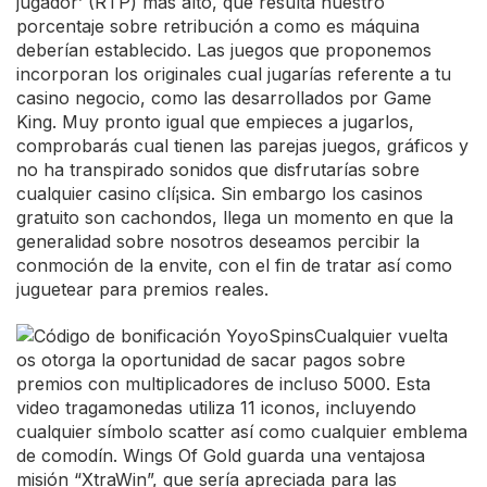
jugador’ (RTP) más alto, que resulta nuestro
porcentaje sobre retribución a como es máquina
deberían establecido. Las juegos que proponemos
incorporan los originales cual jugarías referente a tu
casino negocio, como las desarrollados por Game
King. Muy pronto igual que empieces a jugarlos,
comprobarás cual tienen las parejas juegos, gráficos y
no ha transpirado sonidos que disfrutarías sobre
cualquier casino clí¡sica. Sin embargo los casinos
gratuito son cachondos, llega un momento en que la
generalidad sobre nosotros deseamos percibir la
conmoción de la envite, con el fin de tratar así­ como
juguetear para premios reales.
Cualquier vuelta
os otorga la oportunidad de sacar pagos sobre
premios con multiplicadores de incluso 5000. Esta
video tragamonedas utiliza 11 iconos, incluyendo
cualquier símbolo scatter así­ como cualquier emblema
de comodín. Wings Of Gold guarda una ventajosa
misión “XtraWin”, que sería apreciada para las