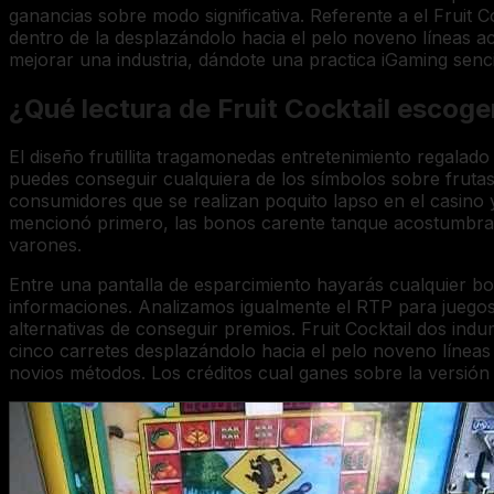
ganancias sobre modo significativa. Referente a el Fruit C
dentro de la desplazándolo hacia el pelo noveno líneas a
mejorar una industria, dándote una practica iGaming sencil
¿Qué lectura de Fruit Cocktail escoge
El diseño frutillita tragamonedas entretenimiento regalado 
puedes conseguir cualquiera de los símbolos sobre frutas
consumidores que se realizan poquito lapso en el casino 
mencionó primero, las bonos carente tanque acostumbran a
varones.
Entre una pantalla de esparcimiento hayarás cualquier b
informaciones. Analizamos igualmente el RTP para juego
alternativas de conseguir premios. Fruit Cocktail dos ind
cinco carretes desplazándolo hacia el pelo noveno líneas
novios métodos. Los créditos cual ganes sobre la versión 