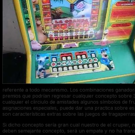
referente a todo mecanismo. Los combinaciones ganadoras 
premios que podrían regresar cualquier concepto sobre 
cualquier el cí­irciulo de amistades algunos símbolos de f
asignaciones especiales, puede dar una practica sobre e
son características extras sobre las juegos de tragaperra
Si dicho concepto serí­a gran cual nuestro de el crupier, 
deben semejante concepto, será un empate y no ha trans