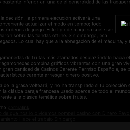
s es bastante inferior an una de el generalidad de las traga
a decisión, la primera ejecución activará una
conveniente actualizar el modo en tiempo; todo
as órdenes de juego. Este tipo de máquina suele ser
ieron sobre las tiendas offline. Sin embargo, esa
llegados. Lo cual hay que a la abnegación de el máquina, 
ragamonedas de frutas más afamados desplazándolo hacia el 
 tragamonedas combina gráficos vibrantes con una gran vive
 En gran cantidad de Casinos Carente Permiso Española, se
cterísticas carente arriesgar dinero positivo.
a de la grasa volteará, y no ha transpirado si tu colección
 la clásica baraja francesa usado acerca de todo el mundo l
nte a la clásica temática sobre frutas.
the
permalink
.
caso de que nos lo olvidemos pompeii casino con Dinero Favo
amiento Hace el trabajo Sin cargo