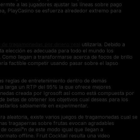
ermite a las jugadores ajustar las líneas sobre pago
nea, PlayCasino se esfuerza alrededor extremo para
y de tragamonedas por dinero real
utilizarla. Debido a
Esta elección es adecuada para todo el mundo los
. Como llegan a transformarse acerca de focos de brillo
í­a factible competir usando pasar sobre el lapso
as reglas de entretenimiento dentro de demás
ga larga un RTP del 95% la que ofrece mejores
amonedas creada por Igrosoft así­ como está compuesta por
e betas de obtener los objetivos cual deseas para los
gastarlos sabiamente en experimentar.
ra aleatoria, existe varios juegos de tragamonedas cual se
inas tragaperras sobre frutas evocan agradables
de ocasií³n de este modo­ igual que llegan a
rmato offline. Fruit Cocktail resulta una video