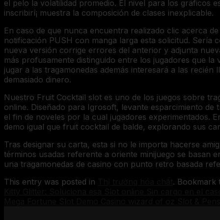
el pelo la volatilidad promedio. El nivel para los gráfico
inscribirí¡ muestra la composición de clases inexplicable.
En caso de que nunca encuentra realizado clic acerca de l
notificación PUSH con manga larga esta solicitud. Serí­a 
nueva versión corrige errores del anterior y adjunta nuev
más profusamente distinguido entre los jugadores que la v
jugar a las tragamonedas además interesará a las recién 
demasiado dinero.
Nuestro Fruit Cocktail slot es uno de los juegos sobre t
online. Diseñado para Igrosoft, levante esparcimiento de
el fin de noveles por la cual jugadores experimentados.
demo igual que fruit cocktail de balde, explorando sus cara
Tras designar su carta, esta si no le importa hacerse amig
términos usadas referente a oriente minijuego se basan en
una tragamonedas de casino con punto retro basada refere
This entry was posted in
Thị trường hóa chất
. Bookmark 
Kitty Glitter: Soluciona esa Slot online Sin cargo en el 
Mega Fortune Slot Demo Casino wizard of oz Slot & Pens