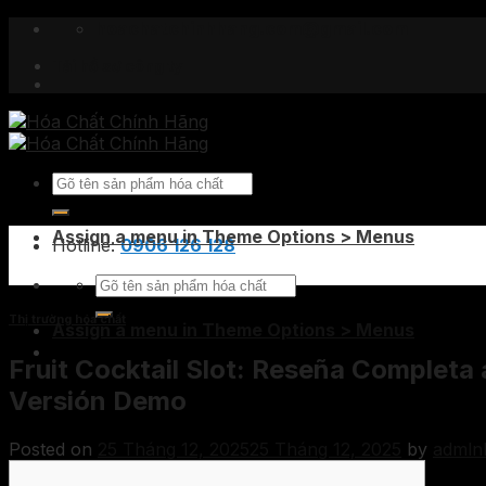
Skip
hoachatchinhhang.com@gmail.com
to
Tải hồ sơ công ty
content
Assign a menu in Theme Options > Menus
Hotline:
0906 126 128
Thị trường hóa chất
Assign a menu in Theme Options > Menus
Fruit Cocktail Slot: Reseña Completa 
Versión Demo
Posted on
25 Tháng 12, 2025
25 Tháng 12, 2025
by
admln