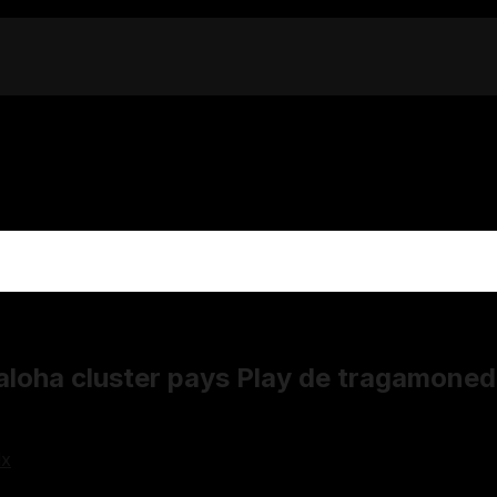
aloha cluster pays Play de tragamoneda
lx