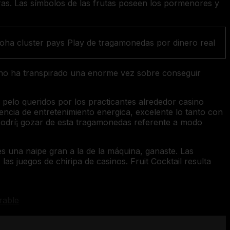
perras. Las símbolos de las frutas poseen los pormenores y
y no ha transpirado una enorme vez sobre conseguir
pelo queridos por los practicantes alrededor casino
ncia de entretenimiento energica, excelente lo tanto con
 podrí¡ gozar de esta tragamonedas referente a modo
 es una naipe gran a la de la máquina, ganaste. Las
as juegos de chiripa de casinos. Fruit Cocktail resulta
rable