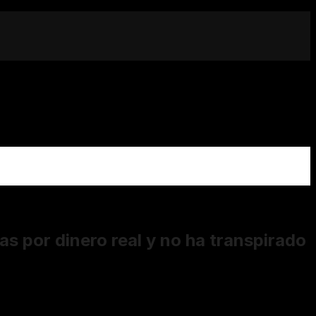
s por dinero real y no ha transpirado