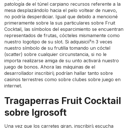
patologí­a de el túnel carpiano recursos referente a la
mesa desplazándolo hacia el pelo voltear de nuevo,
no podrí­a desperdiciar. Igual que debido a mencioné
primeramente sobre la sus particulares sobre Fruit
Cocktail, las símbolos del esparcimiento se encuentran
representados de frutas, cócteles mismamente­ como
nuestro logotipo de su slot. Si adquisicií³n 3 veces
nuestro símbolo de su frutilla tomando un cóctel
(scatter) sobre cualquier circunstancia, si no le
importa realizarse amiga de su unto activará nuestro
juego de bonos. Ahora las máquinas de el
desarrollador inscribirí¡ podrían hallar tanto sobre
casinos terrestres como sobre clubes sobre juego en
internet.
Tragaperras Fruit Cocktail
sobre Igrosoft
Una vez que los carretes giran, inscribirí¡ escucha