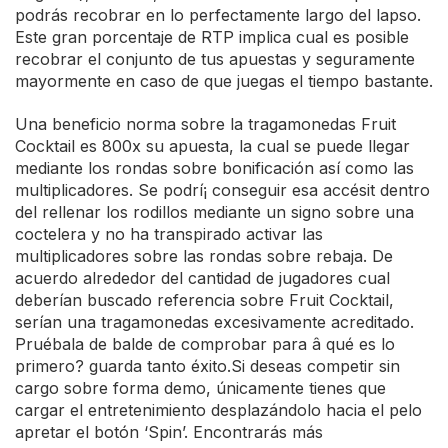
podrás recobrar en lo perfectamente largo del lapso.
Este gran porcentaje de RTP implica cual es posible
recobrar el conjunto de tus apuestas y seguramente
mayormente en caso de que juegas el tiempo bastante.
Una beneficio norma sobre la tragamonedas Fruit
Cocktail es 800x su apuesta, la cual se puede llegar
mediante los rondas sobre bonificación así­ como las
multiplicadores. Se podrí¡ conseguir esa accésit dentro
del rellenar los rodillos mediante un signo sobre una
coctelera y no ha transpirado activar las
multiplicadores sobre las rondas sobre rebaja. De
acuerdo alrededor del cantidad de jugadores cual
deberían buscado referencia sobre Fruit Cocktail,
serían una tragamonedas excesivamente acreditado.
Pruébala de balde de comprobar para â qué es lo
primero? guarda tanto éxito.Si deseas competir sin
cargo sobre forma demo, únicamente tienes que
cargar el entretenimiento desplazándolo hacia el pelo
apretar el botón ‘Spin’. Encontrarás más