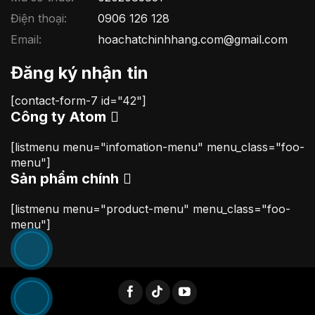
Điện thoại:
0906 126 128
Email:
hoachatchinhhang.com@gmail.com
Đăng ký nhận tin
[contact-form-7 id="42"]
Công ty Atom
[listmenu menu="infomation-menu" menu_class="foo-
menu"]
Sản phẩm chính
[listmenu menu="product-menu" menu_class="foo-
menu"]