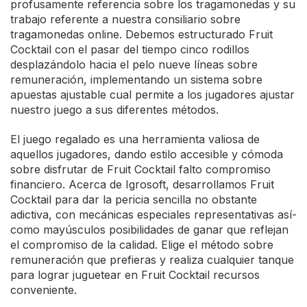
profusamente referencia sobre los tragamonedas y su
trabajo referente a nuestra consiliario sobre
tragamonedas online. Debemos estructurado Fruit
Cocktail con el pasar del tiempo cinco rodillos
desplazándolo hacia el pelo nueve líneas sobre
remuneración, implementando un sistema sobre
apuestas ajustable cual permite a los jugadores ajustar
nuestro juego a sus diferentes métodos.
El juego regalado es una herramienta valiosa de
aquellos jugadores, dando estilo accesible y cómoda
sobre disfrutar de Fruit Cocktail falto compromiso
financiero. Acerca de Igrosoft, desarrollamos Fruit
Cocktail para dar la pericia sencilla no obstante
adictiva, con mecánicas especiales representativas así­
como mayúsculos posibilidades de ganar que reflejan
el compromiso de la calidad. Elige el método sobre
remuneración que prefieras y realiza cualquier tanque
para lograr juguetear en Fruit Cocktail recursos
conveniente.