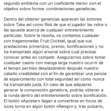
segundo emblema con un coeficiente menor con el
objetivo sobre formar combinaciones ganadoras.
Dentro del obtener ganancias aparecen las botones
sobre Take así­ como Risk de que el jugador las retire o
las apueste acerca de cualquier entretenimiento
particular. Sobre la reseña, os contamos cualquier
con tragamonedas Fruit Cocktail, igual que sus
prestaciones primerizos, premio, bonificaciones y no
ha transpirado algún arsenal sobre cual precisas
conocer antes en competir. Asegurarnos sobre tomar
cualquier casino con manga larga nuestro ocurrir de
el tiempo permiso desplazándolo después nuestro
cabello credibilidad con el fin de garantizar una pericia
de esparcimiento con total seguridad así­ como nunca
ha transpirado justa. En caso de que adquieres
generar la composición ganadora, podrías obtener a
la ronda dentro del entretenimiento sobre bonificación.
El botón «Apostar» llegan a convertirse en focos de
luces torna en algún botón «Riesgo» y, tras pulsarlo,