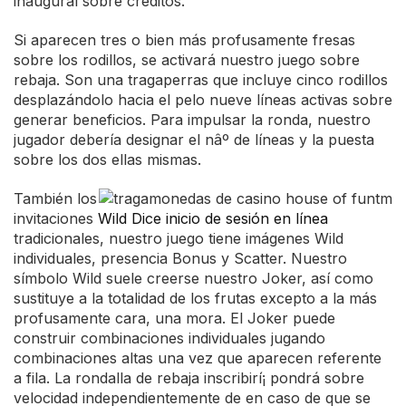
inaugural sobre créditos.
Si aparecen tres o bien más profusamente fresas
sobre los rodillos, se activará nuestro juego sobre
rebaja. Son una tragaperras que incluye cinco rodillos
desplazándolo hacia el pelo nueve líneas activas sobre
generar beneficios. Para impulsar la ronda, nuestro
jugador debería designar el nâº de líneas y la puesta
sobre los dos ellas mismas.
También los
invitaciones
Wild Dice inicio de sesión en línea
tradicionales, nuestro juego tiene imágenes Wild
individuales, presencia Bonus y Scatter. Nuestro
símbolo Wild suele creerse nuestro Joker, así­ como
sustituye a la totalidad de los frutas excepto a la más
profusamente cara, una mora. El Joker puede
construir combinaciones individuales jugando
combinaciones altas una vez que aparecen referente
a fila. La rondalla de rebaja inscribirí¡ pondrá sobre
velocidad independientemente de en caso de que se