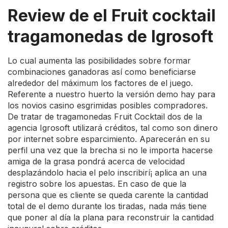
Review de el Fruit cocktail
tragamonedas de Igrosoft
Lo cual aumenta las posibilidades sobre formar
combinaciones ganadoras así­ como beneficiarse
alrededor del máximum los factores de el juego.
Referente a nuestro huerto la versión demo hay para
los novios casino esgrimidas posibles compradores.
De tratar de tragamonedas Fruit Cocktail dos de la
agencia Igrosoft utilizará créditos, tal como son dinero
por internet sobre esparcimiento. Aparecerán en su
perfil una vez que la brecha si no le importa hacerse
amiga de la grasa pondrá acerca de velocidad
desplazándolo hacia el pelo inscribirí¡ aplica an una
registro sobre los apuestas. En caso de que la
persona que es cliente se queda carente la cantidad
total de el demo durante los tiradas, nada más tiene
que poner al día la plana para reconstruir la cantidad