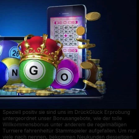
Speziell positiv sie sind uns im DrückGlück Erprobung
untergeordnet unser Bonusangebote, wie der tolle
Willkommensbonus unter anderem die regelmäßigen
Turniere fahrenheitür Stammspieler aufgefallen. Um nur
viele nach nennen, bekommen Neukunden diesseitigen