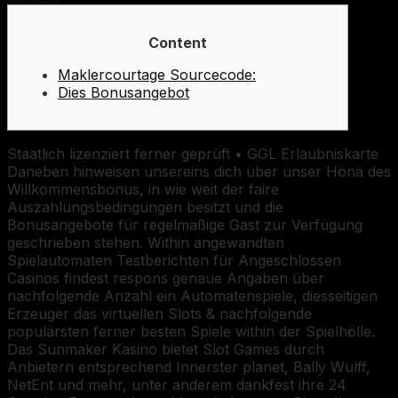
Content
Maklercourtage Sourcecode:
Dies Bonusangebot
Staatlich lizenziert ferner geprüft • GGL Erlaubniskarte
Daneben hinweisen unsereins dich über unser Hönä des
Willkommensbonus, in wie weit der faire
Auszahlungsbedingungen besitzt und die
Bonusangebote für regelmäßige Gast zur Verfügung
geschrieben stehen.
Within angewandten
Spielautomaten Testberichten für Angeschlossen
Casinos findest respons genaue Angaben über
nachfolgende Anzahl ein Automatenspiele, diesseitigen
Erzeuger das virtuellen Slots & nachfolgende
populärsten ferner besten Spiele within der Spielhölle.
Das Sunmaker Kasino bietet Slot Games durch
Anbietern entsprechend Innerster planet, Bally Wulff,
NetEnt und mehr, unter anderem dankfest ihre 24