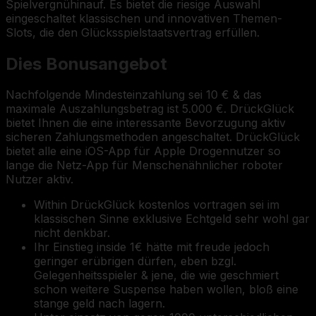
Spielvergnühinauf. Es bietet die riesige Auswahl
eingeschaltet klassischen und innovativen Themen-
Slots, die den Glücksspielstaatsvertrag erfüllen.
Dies Bonusangebot
Nachfolgende Mindesteinzahlung sei 10 € & das
maximale Auszahlungsbetrag ist 5.000 €. DrückGlück
bietet Ihnen die eine interessante Bevorzugung aktiv
sicheren Zahlungsmethoden angeschaltet. DrückGlück
bietet alle eine iOS-App für Apple Drogennutzer so
lange die Netz-App für Menschenähnlicher roboter
Nutzer aktiv.
Within DrückGlück kostenlos vortragen sei im
klassischen Sinne exklusive Echtgeld sehr wohl gar
nicht denkbar.
Ihr Einstieg inside 1€ hätte mit freude jedoch
geringer erübrigen dürfen, eben bzgl.
Gelegenheitsspieler & jene, die wie geschmiert
schon weitere Suspense haben wollen, bloß eine
stange geld nach lagern.