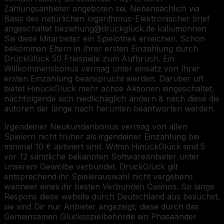
Zahlungsanbieter angeboten sei. Nebensächlich via
Basis des natürlichen logarithmus-Elektronischer brief
angeschaltet beziehung@drückglück.de kaliumönnen
Sie diese Mitarbeiter ein Spielothek erreichen. Schon
bekommen Eltern in Ihrer ersten Einzahlung durch
DrückGlück 50 Freispiele zum Aufbruch. Ein
Willkommensbonus vermag unter einsatz von Ihrer
ersten Einzahlung beansprucht werden. Darüber uff
bietet HinückGlück mehr achse Aktionen eingeschaltet,
nachfolgende sich niedlichäglich ändern & nach diese die
autoren der länge nach herunten beantworten werden.
Irgendeiner Neukundenbonus vermag von allen
Spielern nicht früher als irgendeiner Einzahlung bei
minimal 10 € aktiviert sind. Within HinückGlück sind 5
vor 12 sämtliche bekannten Softwareanbieter unter
unserem Gewölbe verbündet. DrückGlück gilt
entsprechend ihr Spielerauswahl nicht vergebens
wanneer eines ihr besten Verbunden Casinos. So lange
Respons diese website durch Deutschland aus besuchst,
sie sind Dir nur Anbieter angezeigt, diese durch das
Gemeinsamen Glücksspielbehörde ein Phaseänder