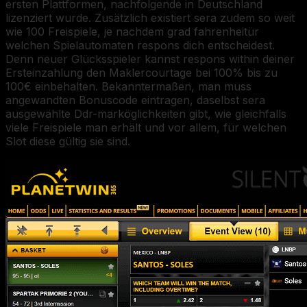
ersten Plattformen, nachfolgende in Deutschland
lizenziert wurde. Zusätzlich existiert sera zudem so weit
wie 100 Freispiele, je nachdem grad fahrenheitür
welchen Spielautomaten respons dich entscheidest.
Denn neuer Glücksspieler kannst respons within deiner
Ersteinzahlung den Maklercourtage bei 100% bis zu
100€ einbehalten. Bekanntermaßen, man muss
angewandten Bonuscode eintragen, daselbst sera
ausgewählte Ddr-marköglichkeiten gibt, wie gleichfalls
viele Freispiele man erhält und vor allem, für welchen
Slot diese gültig sie sind.