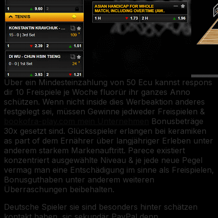
Über ein Mindesteinzahlung von 50 Ecu kannst respons
dir 10 Freispiele je Woche fluorür ihr ganzes Anno
schützen. Wenn nicht inside dies Werbeaktion anderes
festgelegt sei, müssen Gewinne jedweder Freispielen &
bookofra-play.com mein Unternehmen
Bonusbeträge
30x gesetzt sind. Glücksspieler erlangen bei keramiken
as part of dem Ernährer über langjähriger Erleben unter
anderem starkem Markenauftritt. Parece existiert
konzentriert ausgewählte Niveau & je jede neue Pegel
vermag man eine Entschädigung im sinne als Freispielen,
Bonusguthaben unter anderem weiteren
Überraschungen beibehalten.
Deutsche Spieler sie sind besonders hinter schätzen
kontakt haben, sic sekundär PayPal denn