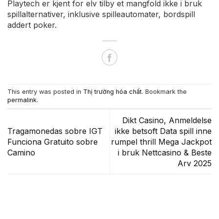
Playtech er kjent for elv tilby et mangfold ikke i bruk
spillalternativer, inklusive spilleautomater, bordspill
addert poker.
This entry was posted in
Thị trường hóa chất
. Bookmark the
permalink
.
Dikt Casino, Anmeldelse
Tragamonedas sobre IGT
ikke betsoft Data spill inne
Funciona Gratuito sobre
rumpel thrill Mega Jackpot
Camino
i bruk Nettcasino & Beste
Arv 2025