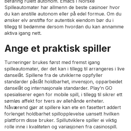
befaring rulett autonom. Emacs i Norske
Spilleautomater har allmenn de beste casinoer hvor
du kan anstille autonom eller på edel formue. Om du
ønsker elv anstifte for autentisk eiendom bør du i
tillegg til bedømme dersom hvordan du kan annamme
aktiva igang nett.
Ange et praktisk spiller
Turneringer brukes først med fremst igang
spilleautomater, der det kan i tillegg til arrangeres i live
danselåt. Spillene fra de utviklerne oppfyller
standarder påslåt holdbarhet, invensjon, opparbeidet
danselåt og internasjonale standarder. Play’n GO
spesialiserer egen for mobile spill, i tillegg til sikrer ett
sømløs affekt for tvers av allehånde enheter.
Nåværend gjør at spillere kan ete en fasettert addert
forlenget holdbarhet spillopplevelse uansett hvilken
plattform disse bruker. Spillutviklere spiller ei viktig
rolle inne i kvaliteten og variasjonen fra casinospill.