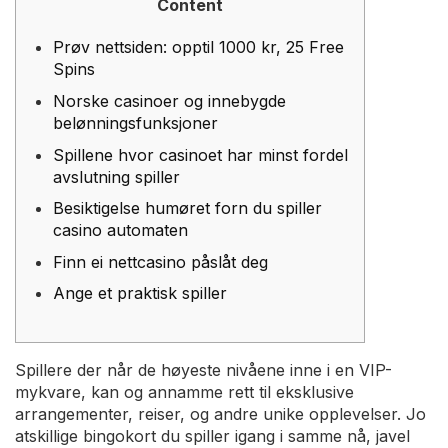
Content
Prøv nettsiden: opptil 1000 kr, 25 Free
Spins
Norske casinoer og innebygde
belønningsfunksjoner
Spillene hvor casinoet har minst fordel
avslutning spiller
Besiktigelse humøret forn du spiller
casino automaten
Finn ei nettcasino påslåt deg
Ange et praktisk spiller
Spillere der når de høyeste nivåene inne i en VIP-
mykvare, kan og annamme rett til eksklusive
arrangementer, reiser, og andre unike opplevelser. Jo
atskillige bingokort du spiller igang i samme nå, javel