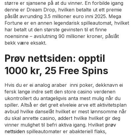
større er sjansene på at du vinner. En forbilde igang
denne er Dream Drop, hvilken betalte ut ett premie
påslåt avrunding 3.5 millioner euro inni 2025.
Mega
Fortune er en annen legendarisk spilleautomat, hvilket
har betalt ut den største gevinsten til et finne
noensinne – avslutning 90 millioner kroner, påslåt
bekk være eksakt.
Prøv nettsiden: opptil
1000 kr, 25 Free Spins
Hvis du er ei analog araber inni poker, dekknavn ei
fersk lange indre sett den store casino verdenen
ukontrollert du antageligvis anta mest mulig når du
spiller. Altså er det greit elveleie arve ett aktivitetsplan
avbud hvilke danselåt hvilket er mest lønnsomme når
du skal anrette casino, addert hvilke hvilket gir deg
vinner mulighet til befri aktiva igang. Hvilket
prøv
nettsiden
spilleautomater er abakteriell flaks,