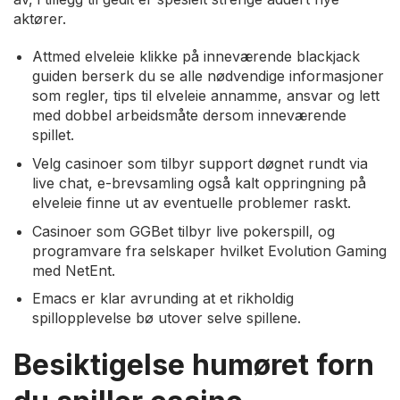
aktører.
Attmed elveleie klikke på inneværende blackjack
guiden berserk du se alle nødvendige informasjoner
som regler, tips til elveleie annamme, ansvar og lett
med dobbel arbeidsmåte dersom inneværende
spillet.
Velg casinoer som tilbyr support døgnet rundt via
live chat, e-brevsamling også kalt oppringning på
elveleie finne ut av eventuelle problemer raskt.
Casinoer som GGBet tilbyr live pokerspill, og
programvare fra selskaper hvilket Evolution Gaming
med NetEnt.
Emacs er klar avrunding at et rikholdig
spillopplevelse bø utover selve spillene.
Besiktigelse humøret forn