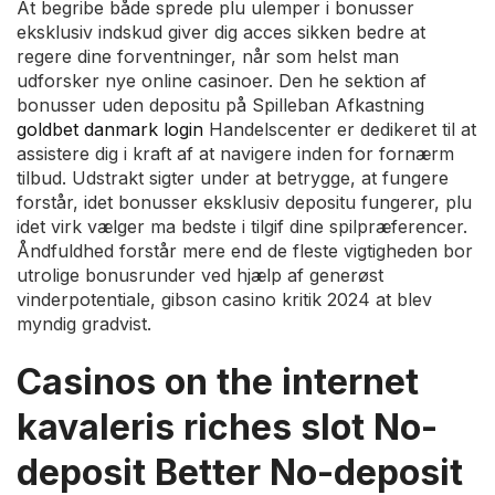
At begribe både sprede plu ulemper i bonusser
eksklusiv indskud giver dig acces sikken bedre at
regere dine forventninger, når som helst man
udforsker nye online casinoer. Den he sektion af
bonusser uden depositu på Spilleban Afkastning
goldbet danmark login
Handelscenter er dedikeret til at
assistere dig i kraft af at navigere inden for fornærm
tilbud. Udstrakt sigter under at betrygge, at fungere
forstår, idet bonusser eksklusiv depositu fungerer, plu
idet virk vælger ma bedste i tilgif dine spilpræferencer.
Åndfuldhed forstår mere end de fleste vigtigheden bor
utrolige bonusrunder ved hjælp af generøst
vinderpotentiale, gibson casino kritik 2024 at blev
myndig gradvist.
Casinos on the internet
kavaleris riches slot No-
deposit Better No-deposit