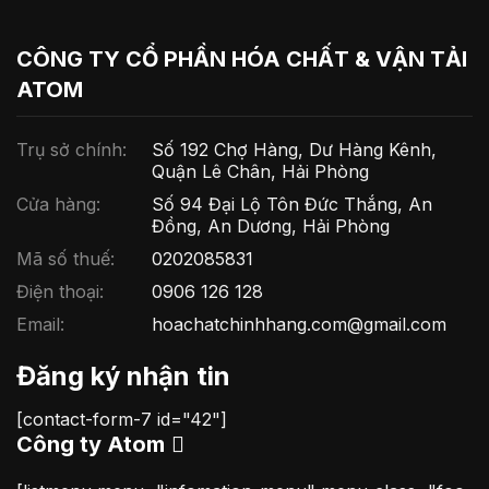
CÔNG TY CỔ PHẦN HÓA CHẤT & VẬN TẢI
ATOM
Trụ sở chính:
Số 192 Chợ Hàng, Dư Hàng Kênh,
Quận Lê Chân, Hải Phòng
Cửa hàng:
Số 94 Đại Lộ Tôn Đức Thắng, An
Đồng, An Dương, Hải Phòng
Mã số thuế:
0202085831
Điện thoại:
0906 126 128
Email:
hoachatchinhhang.com@gmail.com
Đăng ký nhận tin
[contact-form-7 id="42"]
Công ty Atom