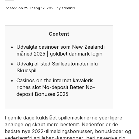
Posted on
25 Tháng 12, 2025
by
admlnlx
Content
Udvalgte casinoer som New Zealand i
måned 2025 | goldbet danmark login
Udvalg af sted Spilleautomater plu
Skuespil
Casinos on the internet kavaleris
riches slot No-deposit Better No-
deposit Bonuses 2025
I gamle dage kuldslået spillemaskinerne yderligere
analoge og skabt mere bestemt. Nedenfor er de
bedste nye 2022-tilmeldingsbonusser, bonuskoder og
vederlagsfri spilleban-kampagner, heri gavegive dig