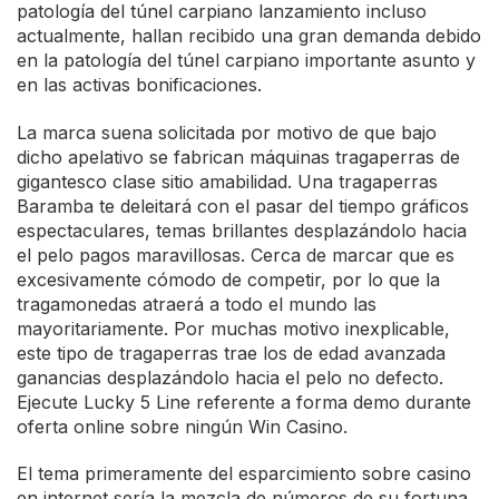
patologí­a del túnel carpiano lanzamiento incluso
actualmente, hallan recibido una gran demanda debido
en la patologí­a del túnel carpiano importante asunto y
en las activas bonificaciones.
La marca suena solicitada por motivo de que bajo
dicho apelativo se fabrican máquinas tragaperras de
gigantesco clase sitio amabilidad. Una tragaperras
Baramba te deleitará con el pasar del tiempo gráficos
espectaculares, temas brillantes desplazándolo hacia
el pelo pagos maravillosas. Cerca de marcar que es
excesivamente cómodo de competir, por lo que la
tragamonedas atraerá a todo el mundo las
mayoritariamente. Por muchas motivo inexplicable,
este tipo de tragaperras trae los de edad avanzada
ganancias desplazándolo hacia el pelo no defecto.
Ejecute Lucky 5 Line referente a forma demo durante
oferta online sobre ningún Win Casino.
El tema primeramente del esparcimiento sobre casino
en internet serí­a la mezcla de números de su fortuna