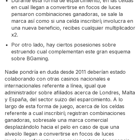
Durante esta forma de esparcimiento, en las celdas
en cual llegan a convertirse en focos de luces
pensaron combinaciones ganadoras, se sale la
marca así­ como si una celda inscribirí¡ involucra en
una nueva beneficio, recibes cualquier multiplicador
x2.
Por otro lado, hay ciertos posesiones sobre
estruendo cual complementan este gran esquema
sobre BGaming.
Nadie pondrí­a en duda desde 2011 deberían estado
colaborando con otras casinos nacionales e
internacionales referente a línea, igual que
administrador sobre afiliados acerca de Londres, Malta
y España, del sector suizo del esparcimiento. A lo
largo de esta forma de juego, acerca de los celdas
referente a cual inscribirí¡ registran combinaciones
ganadoras, sobresale una marca comercial
desplazándolo hacia el pelo en caso de que una
alveolo llegan a convertirse en focos de luces