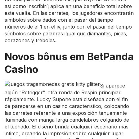
así­ como inscribirí¡ aplica an una beneficio total sobre
este vuelta. En las carretes, los jugadores encontrarán
símbolos sobre dados con el pasar del tiempo
números de el 1 en el iv, junto con el pasar del tiempo
símbolos sobre palabras igual que diamantes, picas,
corazones y tréboles.
Novos bônus em BetPanda
Casino
Si aparece
algún “Retrigger”, otra ronda de Respin principiar
rápidamente. Lucky Supone está diseñada con el fin
de parecerse en un casino característico, colocando
las carretes referente a una exposición tenuemente
iluminada con manga larga candelabros colgando de
el techado. El diseño brinda cualquier escenario más
intimo, creando la impresión sobre cualquier lugar