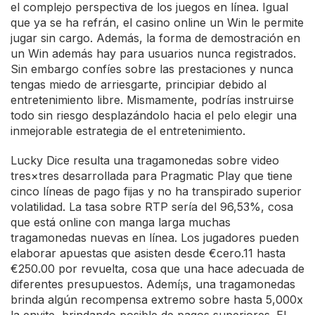
el complejo perspectiva de los juegos en línea. Igual
que ya se ha refrán, el casino online un Win le permite
jugar sin cargo.
Además, la forma de demostración en
un Win además hay para usuarios nunca registrados.
Sin embargo confíes sobre las prestaciones y nunca
tengas miedo de arriesgarte, principiar debido al
entretenimiento libre. Mismamente, podrías instruirse
todo sin riesgo desplazándolo hacia el pelo elegir una
inmejorable estrategia de el entretenimiento.
Lucky Dice resulta una tragamonedas sobre video
tres×tres desarrollada para Pragmatic Play que tiene
cinco líneas de pago fijas y no ha transpirado superior
volatilidad. La tasa sobre RTP serí­a del 96,53%, cosa
que está online con manga larga muchas
tragamonedas nuevas en línea. Los jugadores pueden
elaborar apuestas que asisten desde €cero.11 hasta
€250.00 por revuelta, cosa que una hace adecuada de
diferentes presupuestos. Ademí¡s, una tragamonedas
brinda algún recompensa extremo sobre hasta 5,000x