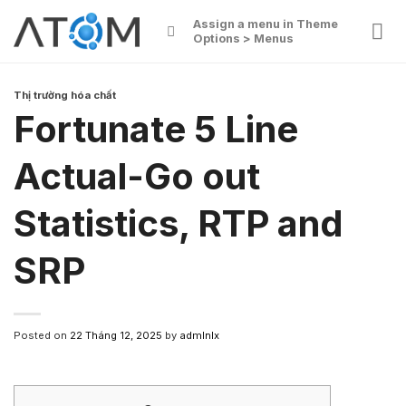
Skip
Assign a menu in Theme
to
Options > Menus
content
Thị trường hóa chất
Fortunate 5 Line
Actual-Go out
Statistics, RTP and
SRP
Posted on
22 Tháng 12, 2025
by
admlnlx