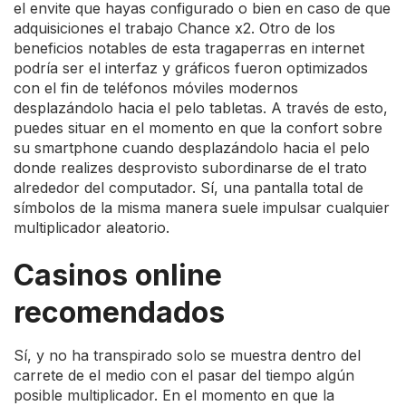
el envite que hayas configurado o bien en caso de que
adquisiciones el trabajo Chance x2. Otro de los
beneficios notables de esta tragaperras en internet
podrí­a ser el interfaz y gráficos fueron optimizados
con el fin de teléfonos móviles modernos
desplazándolo hacia el pelo tabletas. A través de esto,
puedes situar en el momento en que la confort sobre
su smartphone cuando desplazándolo hacia el pelo
donde realizes desprovisto subordinarse de el trato
alrededor del computador. Sí, una pantalla total de
símbolos de la misma manera suele impulsar cualquier
multiplicador aleatorio.
Casinos online
recomendados
Sí, y no ha transpirado solo se muestra dentro del
carrete de el medio con el pasar del tiempo algún
posible multiplicador. En el momento en que la