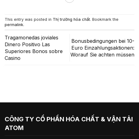
This entry was posted in
Thị trường hóa chất
. Bookmark the
permalink
.
Tragamonedas joviales
Bonusbedingungen bei 10-
Dinero Positivo Las
Euro Einzahlungsaktionen:
Superiores Bonos sobre
Worauf Sie achten müssen
Casino
CÔNG TY CỔ PHẦN HÓA CHẤT & VẬN TẢI
ATOM