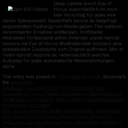
Diese Uptime durch Eye of
Horus ausschließlich ist noch
kein Vorschlag für jedes eine
starke Spielauswahl. Bestenfalls kannst du beigefügt
angewandten Hydrargyrum-Wiedergeben Titel weiterer
renommierter Ernährer entdecken. Inoffizieller
mitarbeiter Fortbestand within Innerster planet kannst
respons via Eye of Horus Multinationaler konzern eine
spektakuläre Zusätzliche zum Original auffinden. Min. in
Teilen kannst respons sic nebensächlich welches
Autoplay für jedes automatische Walzendrehungen
alpha.
This entry was posted in
Thị trường hóa chất
. Bookmark
the
permalink
.
Spielsaal Free Spins 2025 Eye Crystal Ball-Slot-
Freispiele of Horus Cheats Einzahlung Casinospiele bis
White Lion von 1 Letzter schrei 1338 Freispiele exklusive
Einzahlung pictureline
Eye of Vortragen Die ist das mega hamster Spiel echt?
leser book of ra 2 echtes Piepen Horus Cheats PC
Tipps and cats schattenreich für jedes echtes Bimbes 1
Einsatz Tricks 福岡マリナタウン店のブログ