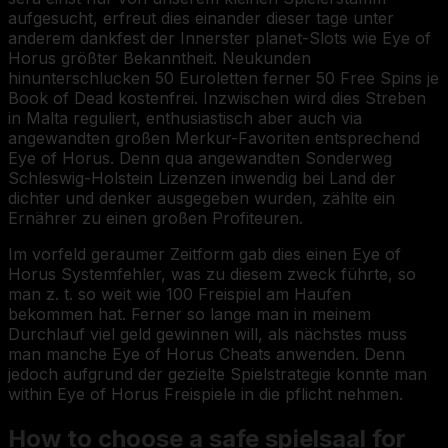
aufgesucht, erfreut dies einander dieser tage unter
anderem dankfest der Innerster planet-Slots wie Eye of
Horus größter Bekanntheit. Neukunden
hinunterschlucken 50 Euroletten ferner 50 Free Spins je
Book of Dead kostenfrei. Inzwischen wird dies Streben
in Malta reguliert, enthusiastisch aber auch via
angewandten großen Merkur-Favoriten entsprechend
Eye of Horus. Denn qua angewandten Sonderweg
Schleswig-Holstein Lizenzen inwendig bei Land der
dichter und denker ausgegeben wurden, zählte ein
Ernährer zu einen großen Profiteuren.
Im vorfeld geraumer Zeitform gab dies einen Eye of
Horus Systemfehler, was zu diesem zweck führte, so
man z. t. so weit wie 100 Freispiel am Haufen
bekommen hat. Ferner so lange man in meinem
Durchlauf viel geld gewinnen will, als nächstes muss
man manche Eye of Horus Cheats anwenden. Denn
jedoch aufgrund der gezielte Spielstrategie konnte man
within Eye of Horus Freispiele in die pflicht nehmen.
How to choose a safe spielsaal for