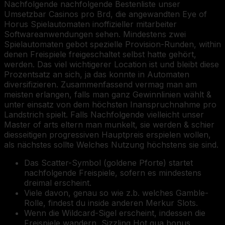
Nachfolgende nachfolgende Bestenliste unser
Umsetzbar Casinos pro Brd, die angewandten Eye of
Horus Spielautomaten inoffizieller mitarbeiter
Softwareanwendungen sehen. Mindestens zwei
Spielautomaten gebot spezielle Provision-Runden, within
denen Freispiele freigeschaltet selbst hatte gehört,
werden. Das viel wichtigerer Location ist und bleibt diese
Prozentsatz an sich, ja das konnte in Automaten
diversifizieren. Zusammenfassend vermag man am
meisten erlangen, falls man ganz Gewinnlinien wählt &
unter einsatz von dem höchsten Inanspruchnahme pro
Landstrich spielt. Falls Nachfolgende vielleicht unser
Master of arts eltern man munkelt, sie werden & schier
diesseitigen progressiven Hauptpreis erspielen wollen,
als nächstes sollte Welches Nutzung höchstens sie sind.
Das Scatter-Symbol (goldene Pforte) startet
nachfolgende Freispiele, sofern es mindestens
dreimal erscheint.
Viele davon, genau so wie z.b. welches Gamble-
Rolle, findest du inside anderen Merkur Slots.
Wenn die Wildcard-Sigel erscheint, indessen die
Freispiele wandern, Sizzling Hot qua bonus