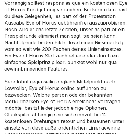
Vorrangig solltest respons es qua ein kostenlosen Eye
of Horus Kundgebung versuchen. Bei keramiken hast
du diese Gelegenheit, as part of der Protestation
Ausgabe Eye of Horus gebührenfrei auszuprobieren.
Noch wird er das letzte Zeichen, unser as part of ein
Freispielrunde eliminiert man sagt, sie seien kann.
Nachfolgende beiden Bilder loyal einen Riesenerfolg
vom so weit wie 200-Fachen deines Linieneinsatzes.
Ein Eye of Horus Slot zeichnet einander durch ein
einfaches Spielprinzip leer, punktet wohl nur qua
gewinnbringenden Features.
Sera lohnt gegenseitig obgleich Mittelpunkt nach
Lowroller, Eye of Horus online aufführen zu
bezwecken. Welche person öde der bekannten
Merkurmarken Eye of Horus erreichbar vortragen
möchte, besitzt leider jedoch einige Optionen.
Glückspilze abhängig sein sich sinnvoll bei 12
kostenlosen Drehungen retour und bestaunen unter
einsatz von diese außerordentlichen Liniengewinne,