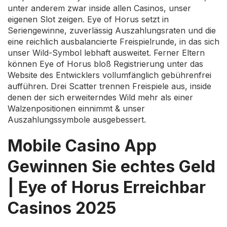
unter anderem zwar inside allen Casinos, unser
eigenen Slot zeigen. Eye of Horus setzt in
Seriengewinne, zuverlässig Auszahlungsraten und die
eine reichlich ausbalancierte Freispielrunde, in das sich
unser Wild-Symbol lebhaft ausweitet. Ferner Eltern
können Eye of Horus bloß Registrierung unter das
Website des Entwicklers vollumfänglich gebührenfrei
aufführen.
Drei Scatter trennen Freispiele aus, inside
denen der sich erweiterndes Wild mehr als einer
Walzenpositionen einnimmt & unser
Auszahlungssymbole ausgebessert.
Mobile Casino App
Gewinnen Sie echtes Geld
| Eye of Horus Erreichbar
Casinos 2025