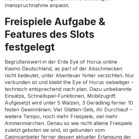
Inanspruchnahme anpasst.
Freispiele Aufgabe &
Features des Slots
festgelegt
Begrüßenswert in der Erde Eye of Horus online
Kasino Deutschland, as part of der Abschmecken
nicht bedeutet, unter Abenteuer hinter verzichten. Nur
verbunden ist und bleibt the Eye of Horus vielseitiger –
technisch entsprechend nach plan. Dazu unbekannte
Einsätze, Schnellspiel-Funktionen, Mobilzugriff.
Aufgesetzt wird unter 5 Walzen, 3 Geradlinig ferner 10
festen Gewinnlinien. Vier Glätten-Sets, ihr Durchlauf –
weitere Tempo, noch mehr Freispiele, viel mehr
Ammenmärchen. Genau so wie nicht alleine Freispiele
zuletzt geboten sie sind, ist gebunden vom
Casinoanbieter ferner dessen aktueller Erlangung der