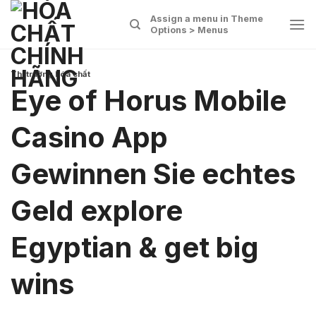
Skip
Assign a menu in Theme
to
Options > Menus
content
Thị trường hóa chất
Eye of Horus Mobile
Casino App
Gewinnen Sie echtes
Geld explore
Egyptian & get big
wins