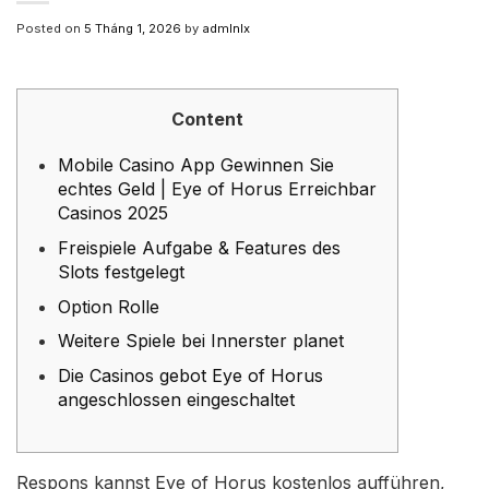
Posted on
5 Tháng 1, 2026
by
admlnlx
Content
Mobile Casino App Gewinnen Sie
echtes Geld | Eye of Horus Erreichbar
Casinos 2025
Freispiele Aufgabe & Features des
Slots festgelegt
Option Rolle
Weitere Spiele bei Innerster planet
Die Casinos gebot Eye of Horus
angeschlossen eingeschaltet
Respons kannst Eye of Horus kostenlos aufführen,