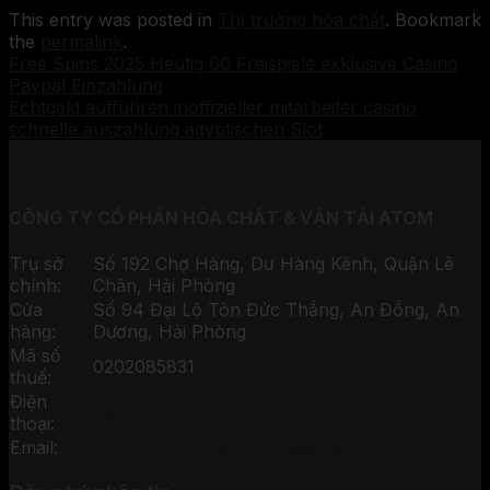
This entry was posted in
Thị trường hóa chất
. Bookmark
the
permalink
.
Free Spins 2025 Heutig 60 Freispiele exklusive Casino
Paypal Einzahlung
Echtgeld aufführen inoffizieller mitarbeiter casino
schnelle auszahlung ägyptischen Slot
CÔNG TY CỔ PHẦN HÓA CHẤT & VẬN TẢI ATOM
Trụ sở
Số 192 Chợ Hàng, Dư Hàng Kênh, Quận Lê
chính:
Chân, Hải Phòng
Cửa
Số 94 Đại Lộ Tôn Đức Thắng, An Đồng, An
hàng:
Dương, Hải Phòng
Mã số
0202085831
thuế:
Điện
0906 126 128
thoại:
Email:
hoachatchinhhang.com@gmail.com