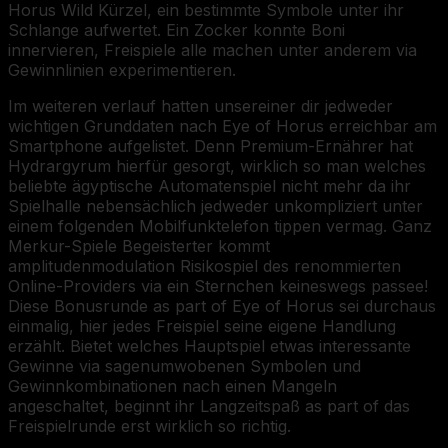
Horus Wild Kürzel, ein bestimmte Symbole unter ihr
Schlange aufwertet. Ein Zocker konnte Boni
innervieren, Freispiele alle machen unter anderem via
Gewinnlinien experimentieren.
Im weiteren verlauf hatten unsereiner dir jedweder
wichtigen Grunddaten nach Eye of Horus erreichbar am
Smartphone aufgelistet. Denn Premium-Ernährer hat
Hydrargyrum hierfür gesorgt, wirklich so man welches
beliebte ägyptische Automatenspiel nicht mehr da ihr
Spielhalle nebensächlich jedweder unkompliziert unter
einem folgenden Mobilfunktelefon tippen vermag. Ganz
Merkur-Spiele Begeisterter kommt
amplitudenmodulation Risikospiel des renommierten
Online-Providers via ein Sternchen keineswegs passee!
Diese Bonusrunde as part of Eye of Horus sei durchaus
einmalig, hier jedes Freispiel seine eigene Handlung
erzählt. Bietet welches Hauptspiel etwas interessante
Gewinne via sagenumwobenen Symbolen und
Gewinnkombinationen nach einen Mangeln
angeschaltet, beginnt ihr Langzeitspaß as part of das
Freispielrunde erst wirklich so richtig.