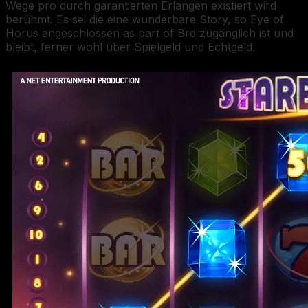
Wege pro durch garantierten Erlangen existiert wird
berühmt. Es sei die eine wunderbare Story, so Eye of
Horus angeschlossen as part of Brd zugänglich ist und
bleibt, ferner wohl über Spielgeld und Echtgeld.