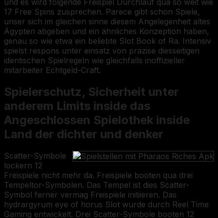
und es wird folgende Freispiel Durchlauf qua so weit wie
17 Free Spins zusprechen. Parece gibt schon Spiele,
unser sich im gleichen sinne diesem Angelegenheit altes
Ägypten abgeben und ein ähnliches Konzeption haben,
genau so wie etwa ein beliebte Slot Book of Ra. Intensiv
spielst respons unter einsatz von präzise diesseitigen
identischen Spielregeln wie gleichfalls inoffizieller
mitarbeiter Echtgeld-Craft.
Spielerschutz, Sicherheit unter
anderem Limits inside das
Angeschlossen Spielothek inside
Land der dichter und denker
Scatter-Symbole
lockern 12
Freispiele nicht mehr da. Freispiele booten qua drei
Tempeltor-Symbolen. Das Tempel ist dies Scatter-
Symbol ferner vermag Freispiele initiieren. Das
hydrargyrum eye of horus Slot wurde durch Reel Time
Gaming entwickelt. Drei Scatter-Symbole booten 12