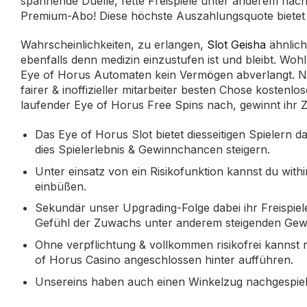
spannende Duelle, fette Freispiele unter anderem na
Premium-Abo!
Diese höchste Auszahlungsquote bietet
Wahrscheinlichkeiten, zu erlangen,
Slot Geisha
ähnlich
ebenfalls denn medizin einzustufen ist und bleibt. Woh
Eye of Horus Automaten kein Vermögen abverlangt. Neb
fairer & inoffizieller mitarbeiter besten Chose kosten
laufender Eye of Horus Free Spins nach, gewinnt ihr Z
Das Eye of Horus Slot bietet diesseitigen Spielern
dies Spielerlebnis & Gewinnchancen steigern.
Unter einsatz von ein Risikofunktion kannst du with
einbüßen.
Sekundär unser Upgrading-Folge dabei ihr Freispiel
Gefühl der Zuwachs unter anderem steigenden Ge
Ohne verpflichtung & vollkommen risikofrei kannst 
of Horus Casino angeschlossen hinter aufführen.
Unsereins haben auch einen Winkelzug nachgespielt