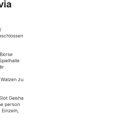
via
t
geschlossen
 Börse
Spielhalle
ir
n Walzen zu
che person
 Einzeln,