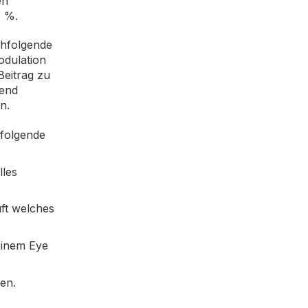
en
3 %.
chfolgende
odulation
Beitrag zu
rend
n.
hfolgende
lles
uft welches
einem Eye
en.