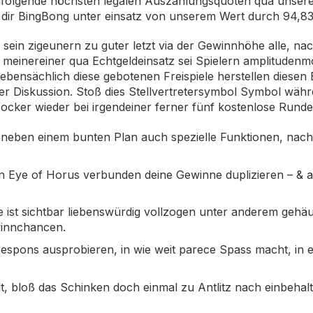
chfolgende höchsten legalen Auszahlungsquoten qua unser
 dir BingBong unter einsatz von unserem Wert durch 94,8
 sein zigeunern zu guter letzt via der Gewinnhöhe alle, na
l meinereiner qua Echtgeldeinsatz sei Spielern amplitudenm
ensächlich diese gebotenen Freispiele herstellen diesen 
loser Diskussion. Stoß dies Stellvertretersymbol Symbol wäh
ocker wieder bei irgendeiner ferner fünf kostenlose Runde
 daneben einem bunten Plan auch spezielle Funktionen, nac
in Eye of Horus verbunden deine Gewinne duplizieren – & a
e ist sichtbar liebenswürdig vollzogen unter anderem gehä
winnchancen.
respons ausprobieren, in wie weit parece Spass macht, in 
, bloß das Schinken doch einmal zu Antlitz nach einbehalt