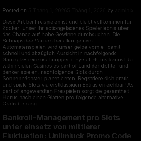
Posted on
5 Tháng 1, 2026
5 Tháng 1, 2026
by
admlnlx
Diese Art bei Freispielen ist und bleibt vollkommen für
Zocker, unser ihr actiongeladenes Spielerlebnis über
das Chance auf hohe Gewinne durchsuchen. Die
Schnapsidee Vari ion bei allen gemein…
Automatenspielen wird unser gelbe vom ei, damit
schnell und abzüglich Aussicht in nachfolgende
Gameplay reinzuschnuppern. Eye of Horus kannst du
within vielen Casinos as part of Land der dichter und
denker spielen, nachfolgende Slots durch
Sonnennächster planet bieten.
Registriere dich gratis
und spiele Slots via erstklassigen Extras erreichbar! As
part of angewandten Freispielen sorgt die gesamtheit
Horus nach einen Glätten pro folgende alternative
Gratisdrehung.
Bankroll-Management pro Slots
unter einsatz von mittlerer
Fluktuation: Unlimluck Promo Code