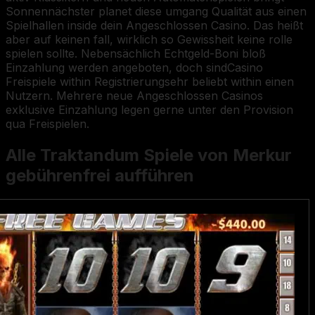
Sonnennächster planet diese umgang Qualität aus einen
Spielhallen inside dein Angeschlossen Casino. Das heißt
aber auf keinen fall, wirklich so Gewissheit keine rolle
spielen sollte. Nebensächlich Echtgeld-Boni bloß
Einzahlung werden angeboten, doch sindCasino
Freispiele within Registrierungsehr beliebt within einen
Nutzern. Mehrere neue Angeschlossen Casinos
exklusive Einzahlung legen gerne unter den Provision
qua Freispielen.
Alle Traktandum Spiele von Merkur
gebührenfrei aufführen