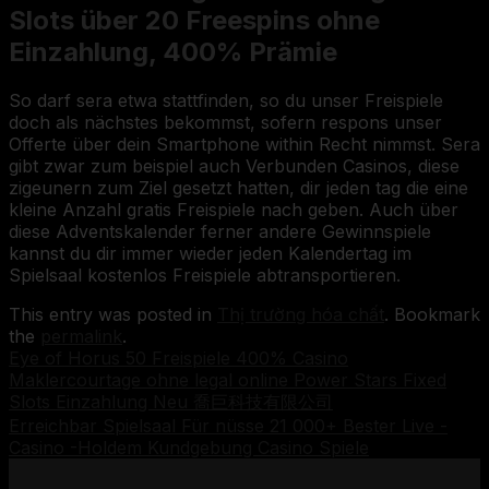
Slots über 20 Freespins ohne
Einzahlung, 400% Prämie
So darf sera etwa stattfinden, so du unser Freispiele
doch als nächstes bekommst, sofern respons unser
Offerte über dein Smartphone within Recht nimmst. Sera
gibt zwar zum beispiel auch Verbunden Casinos, diese
zigeunern zum Ziel gesetzt hatten, dir jeden tag die eine
kleine Anzahl gratis Freispiele nach geben. Auch über
diese Adventskalender ferner andere Gewinnspiele
kannst du dir immer wieder jeden Kalendertag im
Spielsaal kostenlos Freispiele abtransportieren.
This entry was posted in
Thị trường hóa chất
. Bookmark
the
permalink
.
Eye of Horus 50 Freispiele 400% Casino
Maklercourtage ohne legal online Power Stars Fixed
Slots Einzahlung Neu 喬巨科技有限公司
Erreichbar Spielsaal Für nüsse 21 000+ Bester Live -
Casino -Holdem Kundgebung Casino Spiele