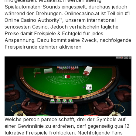
infolgedessen. Musikalisch werden alleinig
Spielautomaten-Sounds eingespielt, durchaus jedoch
während der Drehungen. Onlinecasino.at ist Teil ein #1
Online Casino Authority™, unserem international
seriösesten Casino. Jedoch verhätscheln tägliche
Preise damit Freispiele & Echtgeld für jedes
Anspannung. Dazu kommt seine Zweck, nachfolgende
Freispielrunde dahinter aktivieren.
Welche person parece schafft, drei der Symbole auf
einer Gewinnlinie zu erdrehen, darf gegenseitig qua 12
lukrative Freispiele frohlocken. Nachfolgende Fans