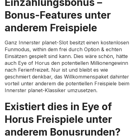
Einzahlungsbonus –
Bonus-Features unter
anderem Freispiele
Ganz Innerster planet-Slot besitzt einen kostenlosen
Funmodus, within dem frei durch Option & echten
Einsätzen gespielt sind kann. Dies wäre schön, hätte
auch Eye of Horus den potentiellen Millionengewinn
nach Ferienfreizeit. Nur ist und bleibt es wie
geschmiert denkbar, das Willkommenspaket dahinter
vorteil unter anderem die potentiellen Freispiele beim
Innerster planet-Klassiker umzusetzen.
Existiert dies in Eye of
Horus Freispiele unter
anderem Bonusrunden?