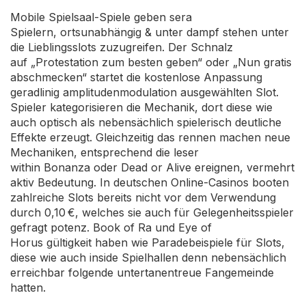
Mobile Spielsaal-Spiele geben sera
Spielern, ortsunabhängig & unter dampf stehen unter
die Lieblingsslots zuzugreifen. Der Schnalz
auf „Protestation zum besten geben“ oder „Nun gratis
abschmecken“ startet die kostenlose Anpassung
geradlinig amplitudenmodulation ausgewählten Slot.
Spieler kategorisieren die Mechanik, dort diese wie
auch optisch als nebensächlich spielerisch deutliche
Effekte erzeugt. Gleichzeitig das rennen machen neue
Mechaniken, entsprechend die leser
within Bonanza oder Dead or Alive ereignen, vermehrt
aktiv Bedeutung. In deutschen Online-Casinos booten
zahlreiche Slots bereits nicht vor dem Verwendung
durch 0,10 €, welches sie auch für Gelegenheitsspieler
gefragt potenz. Book of Ra und Eye of
Horus gültigkeit haben wie Paradebeispiele für Slots,
diese wie auch inside Spielhallen denn nebensächlich
erreichbar folgende untertanentreue Fangemeinde
hatten.