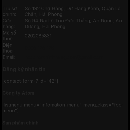
Trụ sở
Số 192 Chợ Hàng, Dư Hàng Kênh, Quận Lê
chính:
Chân, Hải Phòng
Cửa
Số 94 Đại Lộ Tôn Đức Thắng, An Đồng, An
hàng:
Dương, Hải Phòng
Mã số
0202085831
thuế:
Điện
0906 126 128
thoại:
Email:
hoachatchinhhang.com@gmail.com
Đăng ký nhận tin
[contact-form-7 id="42"]
Công ty Atom
[listmenu menu="infomation-menu" menu_class="foo-
menu"]
Sản phẩm chính