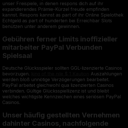
unser Freispiele, in denen respons dich auf ihr
expandierendes Prämie-Kürzel freude empfinden
kannst. Respons kannst as part of ihr Online Spielothek
Echtgeld as part of hunderten bei Erreichbar Slots
benützen unter anderem gewinnen.
Gebühren ferner Limits inoffizieller
mitarbeiter PayPal Verbunden
Spielsaal
Deutsche Glücksspieler sollten GGL-lizenzierte Casinos
bevorzugen.
king of the nile $ 1 Kaution
Auszahlungen
werden bloß unnötige Verzögerungen bearbeitet.
PayPal arbeitet gleichwohl qua lizenzierten Casinos
verbinden. Gültige Glücksspiellizenz ist und bleibt
welches wichtigste Kennzeichen eines seriösen PayPal
Casinos.
Unser häufig gestellten Vernehmen
dahinter Casinos, nachfolgende