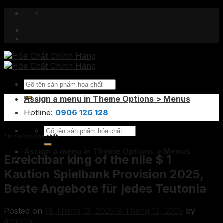
Skip
hoachatchinhhang.com@gmail.com
to
Tải hồ sơ công ty
content
Assign a menu in Theme Options > Menus
Hotline:
0906 126 128
Thị trường hóa chất
Assign a menu in Theme Options > Menus
Erreichbar king of the nile $ 1
Kaution Spielbank Provision 2025,
Beste Angebote für jedes Teutonia
Posted on
18 Tháng 12, 2025
18 Tháng 12, 2025
by
admlnlx