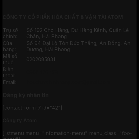
CÔNG TY CỔ PHẦN HÓA CHẤT & VẬN TẢI ATOM
Trụ sở
Số 192 Chợ Hàng, Dư Hàng Kênh, Quận Lê
chính:
Chân, Hải Phòng
Cửa
Số 94 Đại Lộ Tôn Đức Thắng, An Đồng, An
hàng:
Dương, Hải Phòng
Mã số
0202085831
thuế:
Điện
0906 126 128
thoại:
Email:
hoachatchinhhang.com@gmail.com
Đăng ký nhận tin
[contact-form-7 id="42"]
Công ty Atom
[listmenu menu="infomation-menu" menu_class="foo-