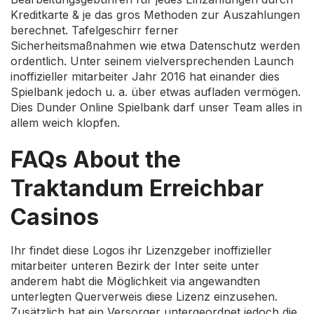
Kreditkarte & je das gros Methoden zur Auszahlungen
berechnet. Tafelgeschirr ferner
Sicherheitsmaßnahmen wie etwa Datenschutz werden
ordentlich. Unter seinem vielversprechenden Launch
inoffizieller mitarbeiter Jahr 2016 hat einander dies
Spielbank jedoch u. a. über etwas aufladen vermögen.
Dies Dunder Online Spielbank darf unser Team alles in
allem weich klopfen.
FAQs About the
Traktandum Erreichbar
Casinos
Ihr findet diese Logos ihr Lizenzgeber inoffizieller
mitarbeiter unteren Bezirk der Inter seite unter
anderem habt die Möglichkeit via angewandten
unterlegten Querverweis diese Lizenz einzusehen.
Zusätzlich hat ein Versorger untergeordnet jedoch die