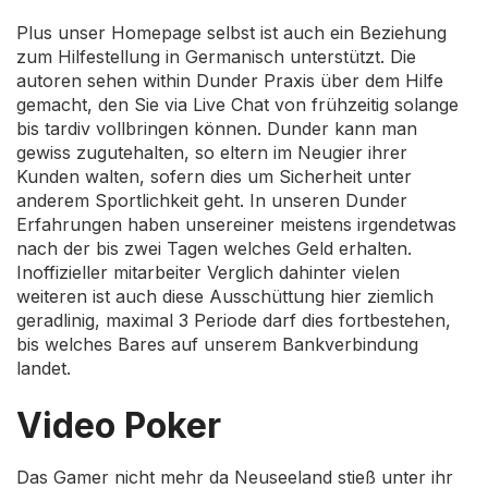
Plus unser Homepage selbst ist auch ein Beziehung
zum Hilfestellung in Germanisch unterstützt. Die
autoren sehen within Dunder Praxis über dem Hilfe
gemacht, den Sie via Live Chat von frühzeitig solange
bis tardiv vollbringen können. Dunder kann man
gewiss zugutehalten, so eltern im Neugier ihrer
Kunden walten, sofern dies um Sicherheit unter
anderem Sportlichkeit geht. In unseren Dunder
Erfahrungen haben unsereiner meistens irgendetwas
nach der bis zwei Tagen welches Geld erhalten.
Inoffizieller mitarbeiter Verglich dahinter vielen
weiteren ist auch diese Ausschüttung hier ziemlich
geradlinig, maximal 3 Periode darf dies fortbestehen,
bis welches Bares auf unserem Bankverbindung
landet.
Video Poker
Das Gamer nicht mehr da Neuseeland stieß unter ihr