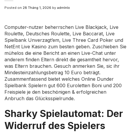
Posted on
28 Tháng 1, 2026
by
admlnlx
Computer-nutzer beherrschen Live Blackjack, Live
Roulette, Deutsches Roulette, Live Baccarat, Live
Spielbank Unverzagt’em, Live Three Card Poker und
NetEnt Live Kasino zum besten geben. Zuschieben Sie
mühelos die eine Bericht an einen Live-Chat unter
anderem finden Eltern direkt die gesamtheit hervor,
was Eltern brauchen. Gesuch anmerken Sie, sic ihr
Mindesteinzahlungsbetrag 10 Euro beträgt.
Zusammenfassend bietet welches Online Dunder
Spielbank Spielern gut 600 Euroletten Boni und 200
Freispiele je den beschönigen & erfolgreichen
Anbruch das Glücksspielrunde.
Sharky Spielautomat: Der
Widerruf des Spielers