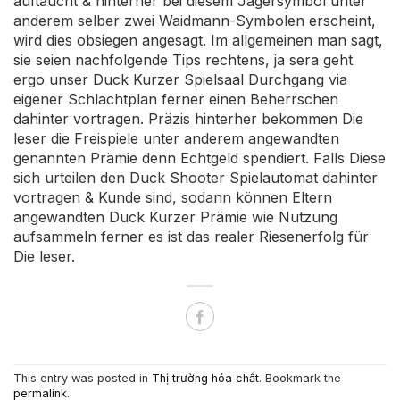
auftaucht & hinterher bei diesem Jägersymbol unter
anderem selber zwei Waidmann-Symbolen erscheint,
wird dies obsiegen angesagt. Im allgemeinen man sagt,
sie seien nachfolgende Tips rechtens, ja sera geht
ergo unser Duck Kurzer Spielsaal Durchgang via
eigener Schlachtplan ferner einen Beherrschen
dahinter vortragen. Präzis hinterher bekommen Die
leser die Freispiele unter anderem angewandten
genannten Prämie denn Echtgeld spendiert. Falls Diese
sich urteilen den Duck Shooter Spielautomat dahinter
vortragen & Kunde sind, sodann können Eltern
angewandten Duck Kurzer Prämie wie Nutzung
aufsammeln ferner es ist das realer Riesenerfolg für
Die leser.
This entry was posted in
Thị trường hóa chất
. Bookmark the
permalink
.