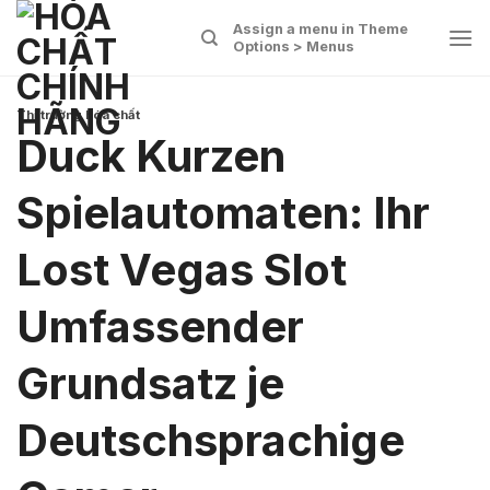
Skip
Assign a menu in Theme
to
Options > Menus
content
Thị trường hóa chất
Duck Kurzen
Spielautomaten: Ihr
Lost Vegas Slot
Umfassender
Grundsatz je
Deutschsprachige