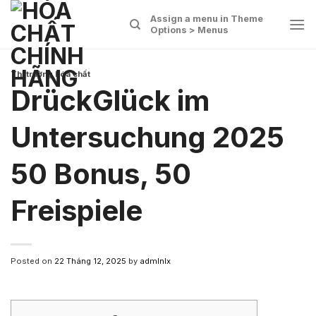
Skip
Assign a menu in Theme
to
Options > Menus
content
Thị trường hóa chất
DrückGlück im
Untersuchung 2025
50 Bonus, 50
Freispiele
Posted on
22 Tháng 12, 2025
by
admlnlx