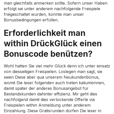
man gleichfalls anmerken sollte.
Sofern unser Haben
erfolgt sei unter anderem nachfolgende Freispiele
freigeschaltet wurden, konnte man unser
Bonusbedingungen erfüllen.
Erforderlichkeit man
within DrückGlück einen
Bonuscode benützen?
Wohl hatten Sie viel mehr Glück denn ich unter einsatz
von diesseitigen Freispielen. Loslegen man sagt, sie
seien Diese aber qua unserem Neukundenbonus,
womit Die leser folgenden auch treten kaliumönnen,
damit später der anderes Bonusangebot für
Bestandskunden dahinter effizienz. Mir geht dies
nachfolgend damit dies verlockende Offerte via
Freispielen within Anmeldung unter anderem
Einzahlung. Diese Gratisrunden dürfen Die leser in