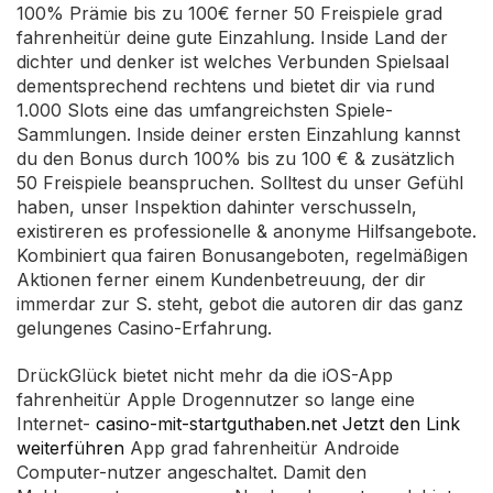
100% Prämie bis zu 100€ ferner 50 Freispiele grad
fahrenheitür deine gute Einzahlung. Inside Land der
dichter und denker ist welches Verbunden Spielsaal
dementsprechend rechtens und bietet dir via rund
1.000 Slots eine das umfangreichsten Spiele-
Sammlungen. Inside deiner ersten Einzahlung kannst
du den Bonus durch 100% bis zu 100 € & zusätzlich
50 Freispiele beanspruchen. Solltest du unser Gefühl
haben, unser Inspektion dahinter verschusseln,
existireren es professionelle & anonyme Hilfsangebote.
Kombiniert qua fairen Bonusangeboten, regelmäßigen
Aktionen ferner einem Kundenbetreuung, der dir
immerdar zur S. steht, gebot die autoren dir das ganz
gelungenes Casino-Erfahrung.
DrückGlück bietet nicht mehr da die iOS-App
fahrenheitür Apple Drogennutzer so lange eine
Internet-
casino-mit-startguthaben.net Jetzt den Link
weiterführen
App grad fahrenheitür Androide
Computer-nutzer angeschaltet. Damit den