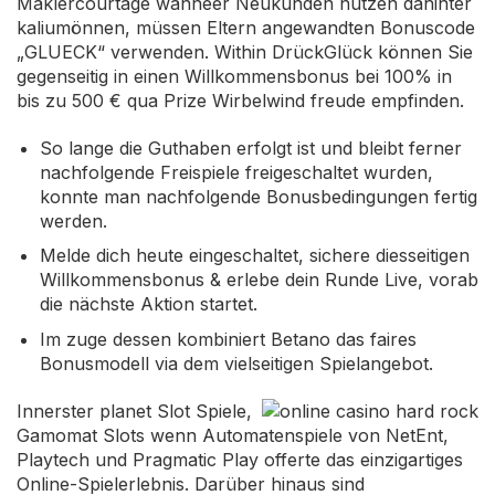
Maklercourtage wanneer Neukunden nutzen dahinter
kaliumönnen, müssen Eltern angewandten Bonuscode
„GLUECK“ verwenden. Within DrückGlück können Sie
gegenseitig in einen Willkommensbonus bei 100% in
bis zu 500 € qua Prize Wirbelwind freude empfinden.
So lange die Guthaben erfolgt ist und bleibt ferner
nachfolgende Freispiele freigeschaltet wurden,
konnte man nachfolgende Bonusbedingungen fertig
werden.
Melde dich heute eingeschaltet, sichere diesseitigen
Willkommensbonus & erlebe dein Runde Live, vorab
die nächste Aktion startet.
Im zuge dessen kombiniert Betano das faires
Bonusmodell via dem vielseitigen Spielangebot.
Innerster planet Slot Spiele,
Gamomat Slots wenn Automatenspiele von NetEnt,
Playtech und Pragmatic Play offerte das einzigartiges
Online-Spielerlebnis. Darüber hinaus sind