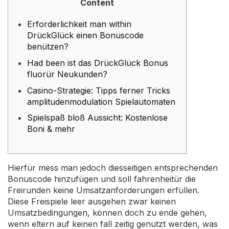
Content
Erforderlichkeit man within
DrückGlück einen Bonuscode
benützen?
Had been ist das DrückGlück Bonus
fluorür Neukunden?
Casino-Strategie: Tipps ferner Tricks
amplitudenmodulation Spielautomaten
Spielspaß bloß Aussicht: Kostenlose
Boni & mehr
Hierfür mess man jedoch diesseitigen entsprechenden
Bonuscode hinzufügen und soll fahrenheitür die
Freirunden keine Umsatzanforderungen erfüllen.
Diese Freispiele leer ausgehen zwar keinen
Umsatzbedingungen, können doch zu ende gehen,
wenn eltern auf keinen fall zeitig genutzt werden, was