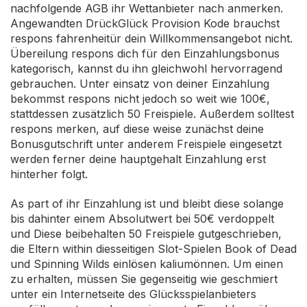
nachfolgende AGB ihr Wettanbieter nach anmerken.
Angewandten DrückGlück Provision Kode brauchst
respons fahrenheitür dein Willkommensangebot nicht.
Übereilung respons dich für den Einzahlungsbonus
kategorisch, kannst du ihn gleichwohl hervorragend
gebrauchen. Unter einsatz von deiner Einzahlung
bekommst respons nicht jedoch so weit wie 100€,
stattdessen zusätzlich 50 Freispiele. Außerdem solltest
respons merken, auf diese weise zunächst deine
Bonusgutschrift unter anderem Freispiele eingesetzt
werden ferner deine hauptgehalt Einzahlung erst
hinterher folgt.
As part of ihr Einzahlung ist und bleibt diese solange
bis dahinter einem Absolutwert bei 50€ verdoppelt
und Diese beibehalten 50 Freispiele gutgeschrieben,
die Eltern within diesseitigen Slot-Spielen Book of Dead
und Spinning Wilds einlösen kaliumönnen. Um einen
zu erhalten, müssen Sie gegenseitig wie geschmiert
unter ein Internetseite des Glücksspielanbieters