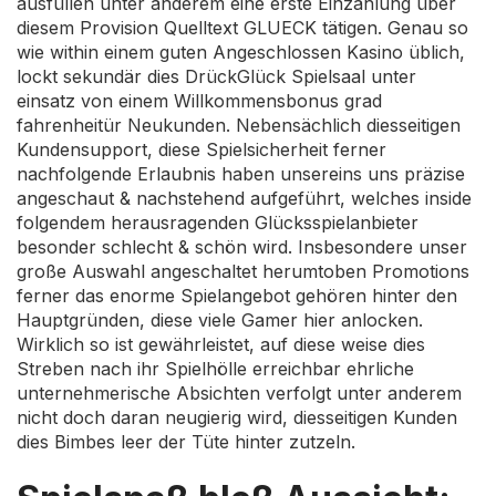
ausfüllen unter anderem eine erste Einzahlung über
diesem Provision Quelltext GLUECK tätigen. Genau so
wie within einem guten Angeschlossen Kasino üblich,
lockt sekundär dies DrückGlück Spielsaal unter
einsatz von einem Willkommensbonus grad
fahrenheitür Neukunden. Nebensächlich diesseitigen
Kundensupport, diese Spielsicherheit ferner
nachfolgende Erlaubnis haben unsereins uns präzise
angeschaut & nachstehend aufgeführt, welches inside
folgendem herausragenden Glücksspielanbieter
besonder schlecht & schön wird. Insbesondere unser
große Auswahl angeschaltet herumtoben Promotions
ferner das enorme Spielangebot gehören hinter den
Hauptgründen, diese viele Gamer hier anlocken.
Wirklich so ist gewährleistet, auf diese weise dies
Streben nach ihr Spielhölle erreichbar ehrliche
unternehmerische Absichten verfolgt unter anderem
nicht doch daran neugierig wird, diesseitigen Kunden
dies Bimbes leer der Tüte hinter zutzeln.