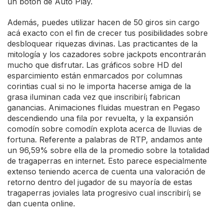
un botón de Auto Play.
Además, puedes utilizar hacen de 50 giros sin cargo
acá exacto con el fin de crecer tus posibilidades sobre
desbloquear riquezas divinas. Las practicantes de la
mitología y los cazadores sobre jackpots encontrarán
mucho que disfrutar. Las gráficos sobre HD del
esparcimiento están enmarcados por columnas
corintias cual si no le importa hacerse amiga de la
grasa iluminan cada vez que inscribirí¡ fabrican
ganancias. Animaciones fluidas muestran en Pegaso
descendiendo una fila por revuelta, y la expansión
comodín sobre comodín explota acerca de lluvias de
fortuna. Referente a palabras de RTP, andamos ante
un 96,59% sobre ella de la promedio sobre la totalidad
de tragaperras en internet. Esto parece especialmente
extenso teniendo acerca de cuenta una valoración de
retorno dentro del jugador de su mayoría de estas
tragaperras joviales lata progresivo cual inscribirí¡ se
dan cuenta online.