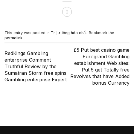
This entry was posted in
Thị trường hóa chất
. Bookmark the
permalink
.
£5 Put best casino game
RedKings Gambling
Eurogrand Gambling
enterprise Comment
establishment Web sites:
Truthful Review by the
Put 5 get Totally free
Sumatran Storm free spins
Revolves that have Added
Gambling enterprise Expert
bonus Currency