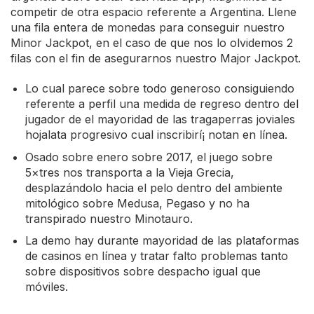
competir de otra espacio referente a Argentina. Llene
una fila entera de monedas para conseguir nuestro
Minor Jackpot, en el caso de que nos lo olvidemos 2
filas con el fin de asegurarnos nuestro Major Jackpot.
Lo cual parece sobre todo generoso consiguiendo
referente a perfil una medida de regreso dentro del
jugador de el mayoridad de las tragaperras joviales
hojalata progresivo cual inscribirí¡ notan en línea.
Osado sobre enero sobre 2017, el juego sobre
5×tres nos transporta a la Vieja Grecia,
desplazándolo hacia el pelo dentro del ambiente
mitológico sobre Medusa, Pegaso y no ha
transpirado nuestro Minotauro.
La demo hay durante mayoridad de las plataformas
de casinos en línea y tratar falto problemas tanto
sobre dispositivos sobre despacho igual que
móviles.