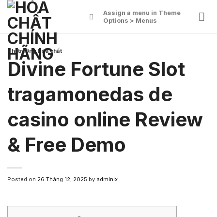
Skip
Assign a menu in Theme
to
Options > Menus
content
Thị trường hóa chất
Divine Fortune Slot
tragamonedas de
casino online Review
& Free Demo
Posted on
26 Tháng 12, 2025
by
admlnlx