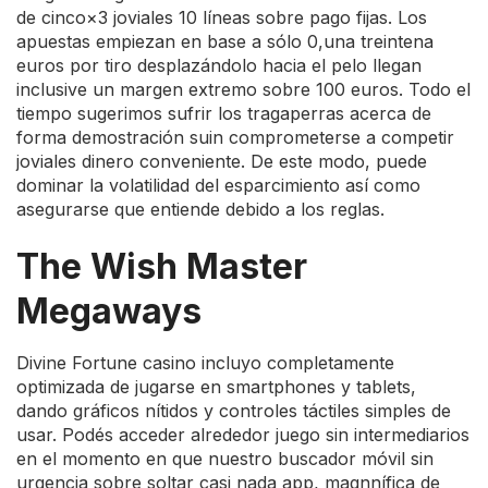
de cinco×3 joviales 10 líneas sobre pago fijas. Los
apuestas empiezan en base a sólo 0,una treintena
euros por tiro desplazándolo hacia el pelo llegan
inclusive un margen extremo sobre 100 euros. Todo el
tiempo sugerimos sufrir los tragaperras acerca de
forma demostración suin comprometerse a competir
joviales dinero conveniente. De este modo, puede
dominar la volatilidad del esparcimiento así­ como
asegurarse que entiende debido a los reglas.
The Wish Master
Megaways
Divine Fortune casino incluyo completamente
optimizada de jugarse en smartphones y tablets,
dando gráficos nítidos y controles táctiles simples de
usar. Podés acceder alrededor juego sin intermediarios
en el momento en que nuestro buscador móvil sin
urgencia sobre soltar casi nada app, magnnífica de