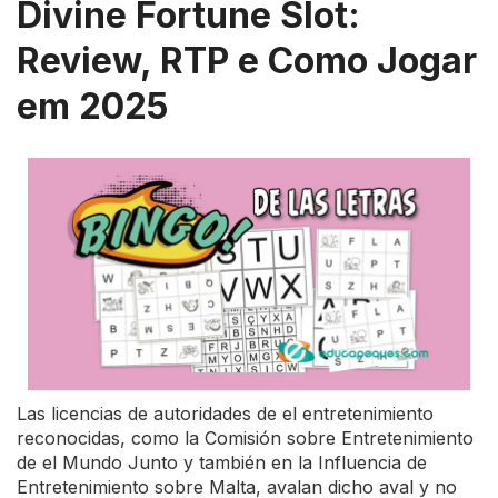
Divine Fortune Slot:
Review, RTP e Como Jogar
em 2025
Las licencias de autoridades de el entretenimiento
reconocidas, como la Comisión sobre Entretenimiento
de el Mundo Junto y también en la Influencia de
Entretenimiento sobre Malta, avalan dicho aval y no