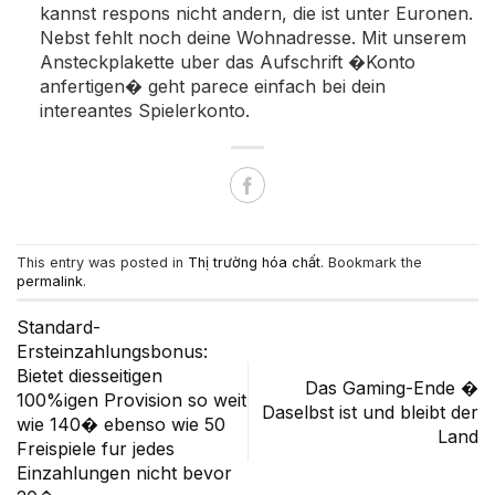
kannst respons nicht andern, die ist unter Euronen.
Nebst fehlt noch deine Wohnadresse. Mit unserem
Ansteckplakette uber das Aufschrift �Konto
anfertigen� geht parece einfach bei dein
intereantes Spielerkonto.
This entry was posted in
Thị trường hóa chất
. Bookmark the
permalink
.
Standard-
Ersteinzahlungsbonus:
Bietet diesseitigen
Das Gaming-Ende �
100%igen Provision so weit
Daselbst ist und bleibt der
wie 140� ebenso wie 50
Land
Freispiele fur jedes
Einzahlungen nicht bevor