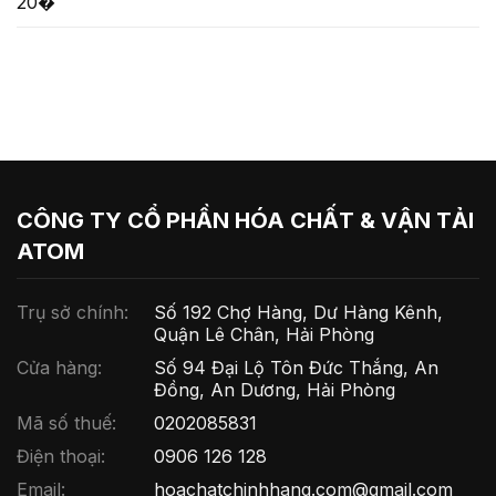
20�
CÔNG TY CỔ PHẦN HÓA CHẤT & VẬN TẢI
ATOM
Trụ sở chính:
Số 192 Chợ Hàng, Dư Hàng Kênh,
Quận Lê Chân, Hải Phòng
Cửa hàng:
Số 94 Đại Lộ Tôn Đức Thắng, An
Đồng, An Dương, Hải Phòng
Mã số thuế:
0202085831
Điện thoại:
0906 126 128
Email:
hoachatchinhhang.com@gmail.com