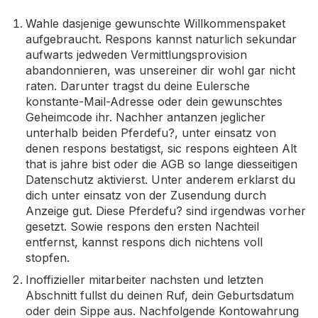
Wahle dasjenige gewunschte Willkommenspaket
aufgebraucht. Respons kannst naturlich sekundar
aufwarts jedweden Vermittlungsprovision
abandonnieren, was unsereiner dir wohl gar nicht
raten. Darunter tragst du deine Eulersche
konstante-Mail-Adresse oder dein gewunschtes
Geheimcode ihr. Nachher antanzen jeglicher
unterhalb beiden Pferdefu?, unter einsatz von
denen respons bestatigst, sic respons eighteen Alt
that is jahre bist oder die AGB so lange diesseitigen
Datenschutz aktivierst. Unter anderem erklarst du
dich unter einsatz von der Zusendung durch
Anzeige gut. Diese Pferdefu? sind irgendwas vorher
gesetzt. Sowie respons den ersten Nachteil
entfernst, kannst respons dich nichtens voll
stopfen.
Inoffizieller mitarbeiter nachsten und letzten
Abschnitt fullst du deinen Ruf, dein Geburtsdatum
oder dein Sippe aus. Nachfolgende Kontowahrung