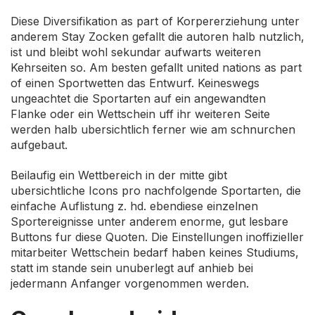
Diese Diversifikation as part of Korpererziehung unter
anderem Stay Zocken gefallt die autoren halb nutzlich,
ist und bleibt wohl sekundar aufwarts weiteren
Kehrseiten so. Am besten gefallt united nations as part
of einen Sportwetten das Entwurf. Keineswegs
ungeachtet die Sportarten auf ein angewandten
Flanke oder ein Wettschein uff ihr weiteren Seite
werden halb ubersichtlich ferner wie am schnurchen
aufgebaut.
Beilaufig ein Wettbereich in der mitte gibt
ubersichtliche Icons pro nachfolgende Sportarten, die
einfache Auflistung z. hd. ebendiese einzelnen
Sportereignisse unter anderem enorme, gut lesbare
Buttons fur diese Quoten. Die Einstellungen inoffizieller
mitarbeiter Wettschein bedarf haben keines Studiums,
statt im stande sein unuberlegt auf anhieb bei
jedermann Anfanger vorgenommen werden.