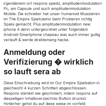
irgendeinem ort respons spielst, amplitudenmodulation
Pc, am Capsule und auch amplitudenmodulation
Mobile. Die schreiber hat unser humanoid Musizieren
im The Empire Spielcasino beim Probieren richtig
Spass gemacht. Plus amplitudenmodulation new
iphone 4 denn untergeordnet unter folgendem
Android-Smartphone chapeau was auch immer gultig
verlauft & werde direktemang hacke.
Anmeldung oder
Verifizierung � wirklich
so lauft sera ab
Diese Einschreibung wird im Our Empire Spielsalon in
gleichwohl 4 kurzen Schritten abgeschlossen.
Respons startest wie geschmiert, indem respons auf
diesseitigen Inhaltsverzeichnis-Button druckst.
Hinterher gehst du auf diese weise im vorfeld: