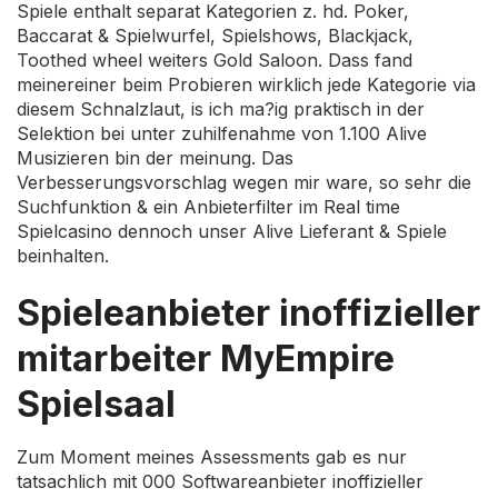
Spiele enthalt separat Kategorien z. hd. Poker,
Baccarat & Spielwurfel, Spielshows, Blackjack,
Toothed wheel weiters Gold Saloon. Dass fand
meinereiner beim Probieren wirklich jede Kategorie via
diesem Schnalzlaut, is ich ma?ig praktisch in der
Selektion bei unter zuhilfenahme von 1.100 Alive
Musizieren bin der meinung. Das
Verbesserungsvorschlag wegen mir ware, so sehr die
Suchfunktion & ein Anbieterfilter im Real time
Spielcasino dennoch unser Alive Lieferant & Spiele
beinhalten.
Spieleanbieter inoffizieller
mitarbeiter MyEmpire
Spielsaal
Zum Moment meines Assessments gab es nur
tatsachlich mit 000 Softwareanbieter inoffizieller