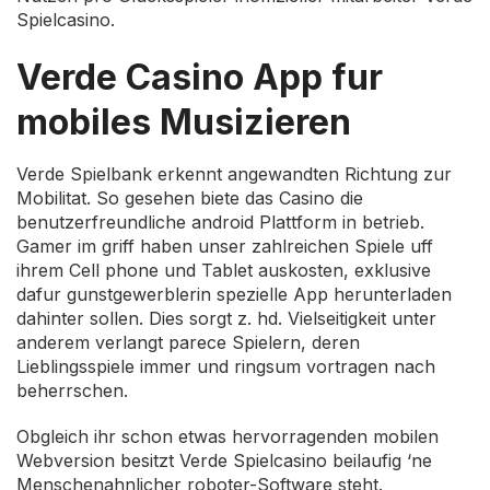
Spielcasino.
Verde Casino App fur
mobiles Musizieren
Verde Spielbank erkennt angewandten Richtung zur
Mobilitat. So gesehen biete das Casino die
benutzerfreundliche android Plattform in betrieb.
Gamer im griff haben unser zahlreichen Spiele uff
ihrem Cell phone und Tablet auskosten, exklusive
dafur gunstgewerblerin spezielle App herunterladen
dahinter sollen. Dies sorgt z. hd. Vielseitigkeit unter
anderem verlangt parece Spielern, deren
Lieblingsspiele immer und ringsum vortragen nach
beherrschen.
Obgleich ihr schon etwas hervorragenden mobilen
Webversion besitzt Verde Spielcasino beilaufig ‘ne
Menschenahnlicher roboter-Software steht.