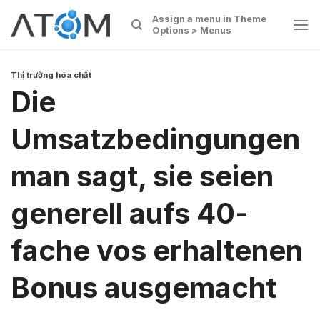
Skip
Assign a menu in Theme
to
Options > Menus
content
Thị trường hóa chất
Die
Umsatzbedingungen
man sagt, sie seien
generell aufs 40-
fache vos erhaltenen
Bonus ausgemacht