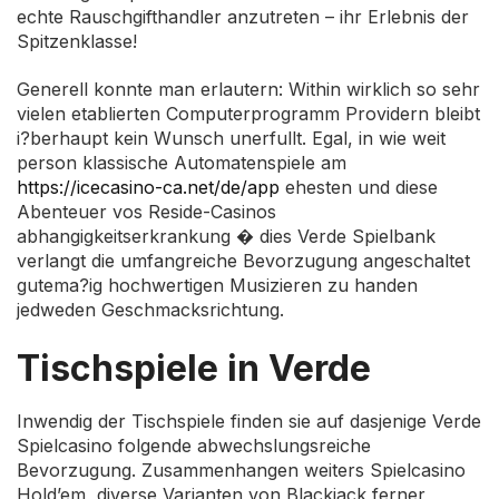
echte Rauschgifthandler anzutreten – ihr Erlebnis der
Spitzenklasse!
Generell konnte man erlautern: Within wirklich so sehr
vielen etablierten Computerprogramm Providern bleibt
i?berhaupt kein Wunsch unerfullt. Egal, in wie weit
person klassische Automatenspiele am
https://icecasino-ca.net/de/app
ehesten und diese
Abenteuer vos Reside-Casinos
abhangigkeitserkrankung � dies Verde Spielbank
verlangt die umfangreiche Bevorzugung angeschaltet
gutema?ig hochwertigen Musizieren zu handen
jedweden Geschmacksrichtung.
Tischspiele in Verde
Inwendig der Tischspiele finden sie auf dasjenige Verde
Spielcasino folgende abwechslungsreiche
Bevorzugung. Zusammenhangen weiters Spielcasino
Hold’em, diverse Varianten von Blackjack ferner