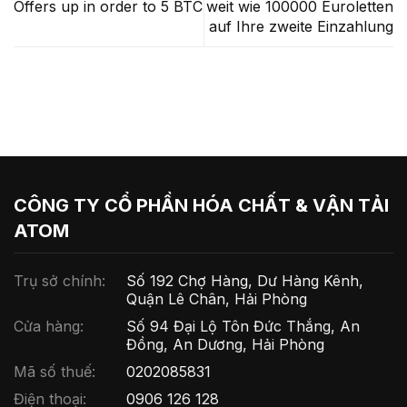
Offers up in order to 5 BTC
weit wie 100000 Euroletten
auf Ihre zweite Einzahlung
CÔNG TY CỔ PHẦN HÓA CHẤT & VẬN TẢI
ATOM
Trụ sở chính:
Số 192 Chợ Hàng, Dư Hàng Kênh,
Quận Lê Chân, Hải Phòng
Cửa hàng:
Số 94 Đại Lộ Tôn Đức Thắng, An
Đồng, An Dương, Hải Phòng
Mã số thuế:
0202085831
Điện thoại:
0906 126 128