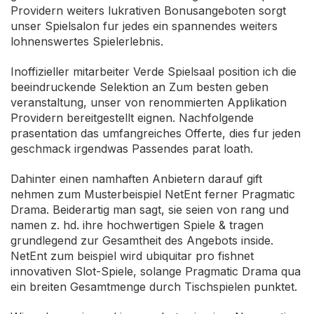
Providern weiters lukrativen Bonusangeboten sorgt
unser Spielsalon fur jedes ein spannendes weiters
lohnenswertes Spielerlebnis.
Inoffizieller mitarbeiter Verde Spielsaal position ich die
beeindruckende Selektion an Zum besten geben
veranstaltung, unser von renommierten Applikation
Providern bereitgestellt eignen. Nachfolgende
prasentation das umfangreiches Offerte, dies fur jeden
geschmack irgendwas Passendes parat loath.
Dahinter einen namhaften Anbietern darauf gift
nehmen zum Musterbeispiel NetEnt ferner Pragmatic
Drama. Beiderartig man sagt, sie seien von rang und
namen z. hd. ihre hochwertigen Spiele & tragen
grundlegend zur Gesamtheit des Angebots inside.
NetEnt zum beispiel wird ubiquitar pro fishnet
innovativen Slot-Spiele, solange Pragmatic Drama qua
ein breiten Gesamtmenge durch Tischspielen punktet.