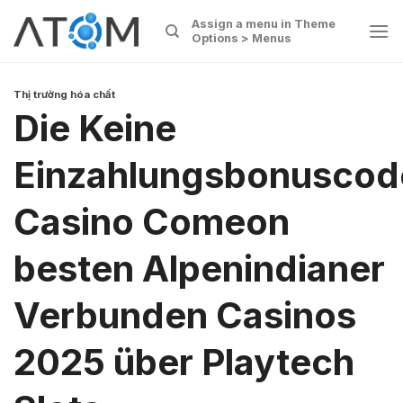
Skip
Assign a menu in Theme
to
Options > Menus
content
Thị trường hóa chất
Die Keine
Einzahlungsbonuscod
Casino Comeon
besten Alpenindianer
Verbunden Casinos
2025 über Playtech