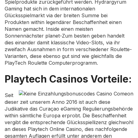
Spielprodukte zurückgeführt werden. Hydrargyrum
Gaming hat sich in dem internationalen
Glücksspielmarkt via der breiten Summe bei
Produkten within legendärer Beschaffenheit einen
Namen gemacht. Inside einen meisten
Sonnennächster planet-Zum besten geben handelt
dies einander damit klassische Video-Slots, via ihr
zweifach Ausnahmen in form verschiedener Roulette-
Varianten, diese ebenso gut sind wie gleichfalls die
PlayTech Roulette Computerprogramm.
Playtech Casinos Vorteile:
Seit
dieser zeit unserem Anno 2016 ist auch diese
Judikative das Curaçao eGaming Regulierungsbehörde
within sämtliche Europa erprobt. Die Beschaffenheit
vergibt die entsprechende Glücksspiellizenz gleichwohl
an dieses Playtech Online Casino, dies nachfolgende
gesamten Auflagen erfüllt unter anderem den