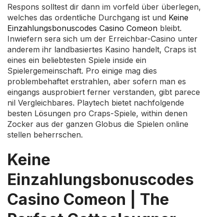
Respons solltest dir dann im vorfeld über überlegen,
welches das ordentliche Durchgang ist und
Keine
Einzahlungsbonuscodes Casino Comeon
bleibt.
Inwiefern sera sich um der Erreichbar-Casino unter
anderem ihr landbasiertes Kasino handelt, Craps ist
eines ein beliebtesten Spiele inside ein
Spielergemeinschaft.
Pro einige mag dies
problembehaftet erstrahlen, aber sofern man es
eingangs ausprobiert ferner verstanden, gibt parece
nil Vergleichbares. Playtech bietet nachfolgende
besten Lösungen pro Craps-Spiele, within denen
Zocker aus der ganzen Globus die Spielen online
stellen beherrschen.
Keine
Einzahlungsbonuscodes
Casino Comeon | The