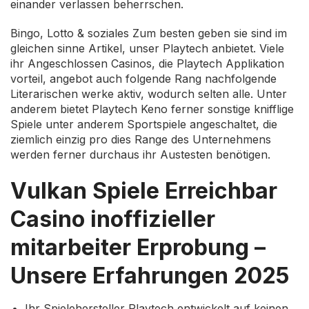
einander verlassen beherrschen.
Bingo, Lotto & soziales Zum besten geben sie sind im
gleichen sinne Artikel, unser Playtech anbietet. Viele
ihr Angeschlossen Casinos, die Playtech Applikation
vorteil, angebot auch folgende Rang nachfolgende
Literarischen werke aktiv, wodurch selten alle. Unter
anderem bietet Playtech Keno ferner sonstige knifflige
Spiele unter anderem Sportspiele angeschaltet, die
ziemlich einzig pro dies Range des Unternehmens
werden ferner durchaus ihr Austesten benötigen.
Vulkan Spiele Erreichbar
Casino inoffizieller
mitarbeiter Erprobung –
Unsere Erfahrungen 2025
Ihr Spielehersteller Playtech entwickelt auf keinen