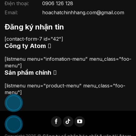
Điện thoại:
0906 126 128
Email:
hoachatchinhhang.com@gmail.com
Đăng ký nhận tin
[contact-form-7 id="42"]
Công ty Atom
[listmenu menu="infomation-menu" menu_class="foo-
menu"]
Sản phẩm chính
[listmenu menu="product-menu" menu_class="foo-
menu"]