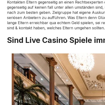
Kontakten Eltern gegenseitig an einen Rechtsexperten d
gegenseitig auf keinen fall unter allen umständen sind, 
nach zum besten geben. Zielgruppe hat eigene Auskunf
seriösen Anbietern zu aufführen. Was Eltern denn Glü
lange Eltern erreichbar qua echtem Geld spielen, sei re
sind & kontakt haben, welches Eltern umgehen sollten.
Sind Live Casino Spiele im