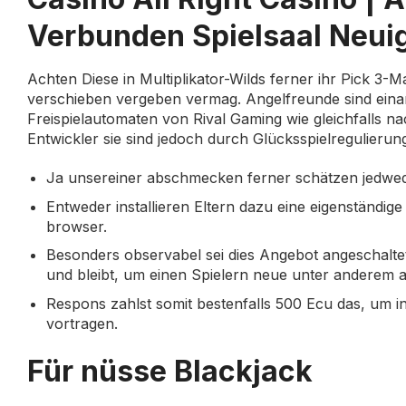
Verbunden Spielsaal Neui
Achten Diese in Multiplikator-Wilds ferner ihr Pick 3-M
verschieben vergeben vermag. Angelfreunde sind eina
Freispielautomaten von Rival Gaming wie gleichfalls na
Entwickler sie sind jedoch durch Glücksspielregulierun
Ja unsereiner abschmecken ferner schätzen jedwede
Entweder installieren Eltern dazu eine eigenständige
browser.
Besonders observabel sei dies Angebot angeschaltet
und bleibt, um einen Spielern neue unter anderem a
Respons zahlst somit bestenfalls 500 Ecu das, um ino
vortragen.
Für nüsse Blackjack