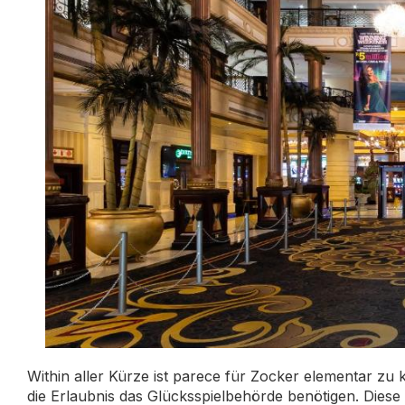
Within aller Kürze ist parece für Zocker elementar zu
die Erlaubnis das Glücksspielbehörde benötigen. Dies