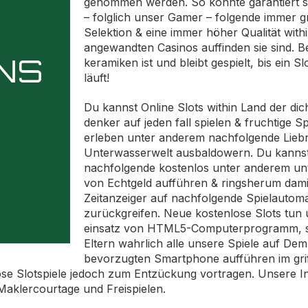
genommen werden. So konnte garantiert sin
– folglich unser Gamer – folgende immer 
Selektion & eine immer höher Qualität with
angewandten Casinos auffinden sie sind. B
keramiken ist und bleibt gespielt, bis ein Sl
läuft!
Du kannst Online Slots within Land der dic
denker auf jeden fall spielen & fruchtige 
erleben unter anderem nachfolgende Liebr
Unterwasserwelt ausbaldowern. Du kanns
nachfolgende kostenlos unter anderem unt
von Echtgeld aufführen & ringsherum dami
Zeitanzeiger auf nachfolgende Spielautom
zurückgreifen. Neue kostenlose Slots tun 
einsatz von HTML5-Computerprogramm, 
Eltern wahrlich alle unsere Spiele auf Dem
bevorzugten Smartphone aufführen im gri
lose Slotspiele jedoch zum Entzückung vortragen. Unsere In
Maklercourtage und Freispielen.