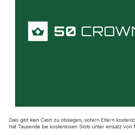
Dies gibt kein Cash zu obsiegen, sofern Eltern kosten
hat Tausende bei kostenlosen Slots unter einsatz von 