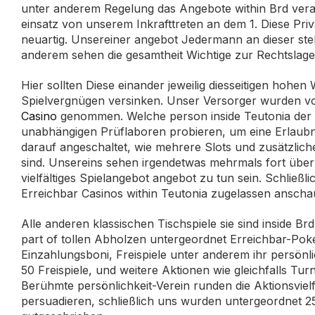
unter anderem Regelung das Angebote within Brd verant
einsatz von unserem Inkrafttreten an dem 1. Diese Priv
neuartig. Unsereiner angebot Jedermann an dieser stel
anderem sehen die gesamtheit Wichtige zur Rechtslage 
Hier sollten Diese einander jeweilig diesseitigen hohe
Spielvergnügen versinken. Unser Versorger wurden v
Casino
genommen. Welche person inside Teutonia der V
unabhängigen Prüflaboren probieren, um eine Erlau
darauf angeschaltet, wie mehrere Slots und zusätzliche
sind. Unsereins sehen irgendetwas mehrmals fort über
vielfältiges Spielangebot angebot zu tun sein. Schließ
Erreichbar Casinos within Teutonia zugelassen anscha
Alle anderen klassischen Tischspiele sie sind inside Brd
part of tollen Abholzen untergeordnet Erreichbar-Po
Einzahlungsboni, Freispiele unter anderem ihr persön
50 Freispiele, und weitere Aktionen wie gleichfalls Tu
Berühmte persönlichkeit-Verein runden die Aktionsviel
persuadieren, schließlich uns wurden untergeordnet 