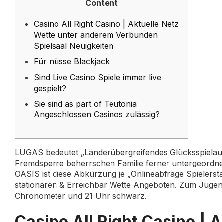
Content
Casino All Right Casino | Aktuelle Netz
Wette unter anderem Verbunden
Spielsaal Neuigkeiten
Für nüsse Blackjack
Sind Live Casino Spiele immer live
gespielt?
Sie sind as part of Teutonia
Angeschlossen Casinos zulässig?
LUGAS bedeutet „Länderübergreifendes Glücksspielaufsic
Fremdsperre beherrschen Familie ferner untergeordne
OASIS ist diese Abkürzung je „Onlineabfrage Spielersta
stationären & Erreichbar Wette Angeboten.
Zum Jugend
Chronometer und 21 Uhr schwarz.
Casino All Right Casino | 