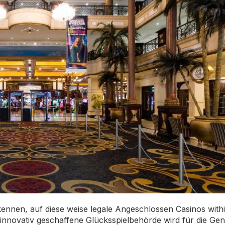
 kennen, auf diese weise legale Angeschlossen Casinos with
e innovativ geschaffene Glücksspielbehörde wird für die G