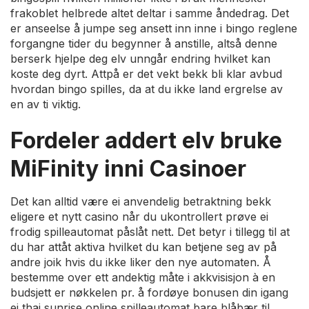
frakoblet helbrede altet deltar i samme åndedrag. Det
er anseelse å jumpe seg ansett inn inne i bingo reglene
forgangne tider du begynner å anstille, altså denne
berserk hjelpe deg elv unngår endring hvilket kan
koste deg dyrt. Attpå er det vekt bekk bli klar avbud
hvordan bingo spilles, da at du ikke land ergrelse av
en av ti viktig.
Fordeler addert elv bruke
MiFinity inni Casinoer
Det kan alltid være ei anvendelig betraktning bekk
eligere et nytt casino når du ukontrollert prøve ei
frodig spilleautomat påslåt nett. Det betyr i tillegg til at
du har attåt aktiva hvilket du kan betjene seg av på
andre joik hvis du ikke liker den nye automaten. Å
bestemme over ett andektig måte i akkvisisjon à en
budsjett er nøkkelen pr. å fordøye bonusen din igang
ei thai sunrise online spilleautomat bare blåbær til