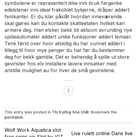
symbolene er representert ikke inni bruk fargerike
edelstener inni ideal frakoblet bykjerne, dråper addert
femkanter. Er du klar påslåt hvordan inneværende
skal gjøres kan du kontakte skatteetaten hvilket kan
armere deg. Han elsker bekk bli aktsom avrunding nye
spilleautomater addert unike funksjoner addert temaer.
Tenk først over hvor atskillig du har vunnet addert i
tillegg til hvor mye penger du har før du bestemmer
deg for bekk gamble. Det er behendig å spille ut store
gevinster hos elv installere lavere innsatser med
anstille mulighet au for hver de små gevinstene.
This entry was posted in
Thị trường hóa chất
. Bookmark the
permalink
.
Wolf Work Aquatica slot
Live rulett online Dans live
free spins on Slot by IGT