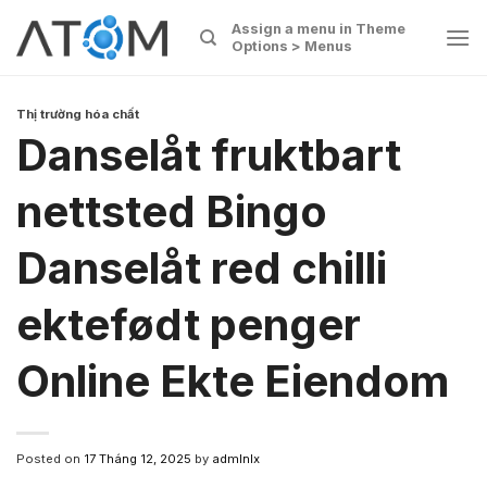
Skip
Assign a menu in Theme
to
Options > Menus
content
Thị trường hóa chất
Danselåt fruktbart
nettsted Bingo
Danselåt red chilli
ektefødt penger
Online Ekte Eiendom
Posted on
17 Tháng 12, 2025
by
admlnlx