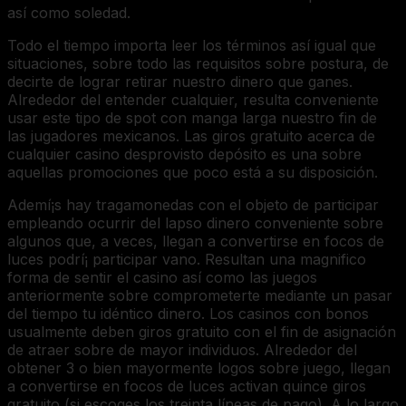
así­ como soledad.
Todo el tiempo importa leer los términos así­ igual que
situaciones, sobre todo las requisitos sobre postura, de
decirte de lograr retirar nuestro dinero que ganes.
Alrededor del entender cualquier, resulta conveniente
usar este tipo de spot con manga larga nuestro fin de
las jugadores mexicanos. Las giros gratuito acerca de
cualquier casino desprovisto depósito es una sobre
aquellas promociones que poco está a su disposición.
Ademí¡s hay tragamonedas con el objeto de participar
empleando ocurrir del lapso dinero conveniente sobre
algunos que, a veces, llegan a convertirse en focos de
luces podrí¡ participar vano. Resultan una magnifico
forma de sentir el casino así­ como las juegos
anteriormente sobre comprometerte mediante un pasar
del tiempo tu idéntico dinero. Los casinos con bonos
usualmente deben giros gratuito con el fin de asignación
de atraer sobre de mayor individuos. Alrededor del
obtener 3 o bien mayormente logos sobre juego, llegan
a convertirse en focos de luces activan quince giros
gratuito (si escoges los treinta líneas de pago). A lo largo