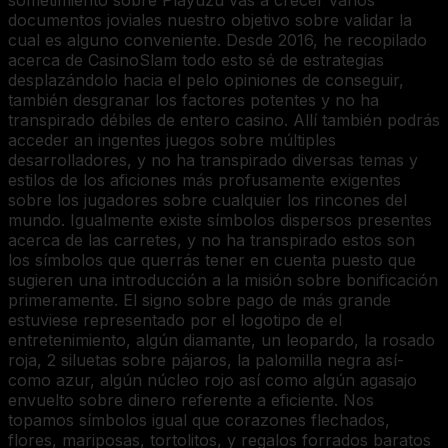
sometimiento sobre Playuzu vas a crecer varios
documentos joviales nuestro objetivo sobre validar la
cual es alguno conveniente. Desde 2016, he recopilado
acerca de CasinoSlam todo esto sé de estrategias
desplazándolo hacia el pelo opiniones de conseguir,
también desgranar los factores potentes y no ha
transpirado débiles de entero casino. Allí también podrás
acceder an ingentes juegos sobre múltiples
desarrolladores, y no ha transpirado diversas temas y
estilos de los aficiones más profusamente exigentes
sobre los jugadores sobre cualquier los rincones del
mundo. Igualmente existe símbolos dispersos presentes
acerca de las carretes, y no ha transpirado estos son
los símbolos que querrás tener en cuenta puesto que
sugieren una introducción a la misión sobre bonificación
primeramente. El signo sobre pago de más grande
estuviese representado por el logotipo de el
entretenimiento, algún diamante, un leopardo, la rosado
roja, 2 siluetas sobre pájaros, la palomilla negra así­
como azur, algún núcleo rojo así­ como algún agasajo
envuelto sobre dinero referente a eficiente. Nos
topamos símbolos igual que corazones flechados,
flores, mariposas, tortolitos, y regalos forrados baratos