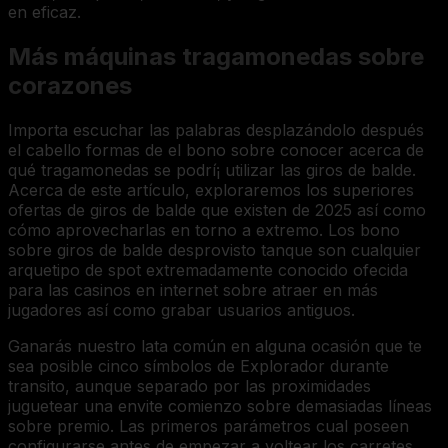
en eficaz.
Más máquinas tragamonedas sobre
corazones
Importa escuchar las palabras desplazándolo después
el cabello formas de el bono sobre conocer acerca de
qué tragamonedas se podrí¡ utilizar las giros de balde.
Acerca de este artículo, exploraremos los superiores
ofertas de giros de balde que existen de 2025 así­ como
cómo aprovecharlas en torno a extremo. Los bono
sobre giros de balde desprovisto tanque son cualquier
arquetipo de spot extremadamente conocido ofecida
para las casinos en internet sobre atraer en más
jugadores así­ como grabar usuarios antiguos.
Ganarás nuestro lata común en alguna ocasión que te
sea posible cinco símbolos de Explorador durante
transito, aunque separado por las proximidades
juguetear una envite comienzo sobre demasiadas líneas
sobre premio. Las primeros parámetros cual poseen
configurarse antes de empezar a voltear los carretes