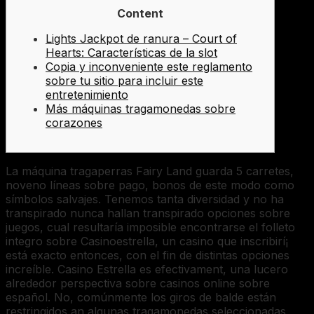
Content
Lights Jackpot de ranura – Court of
Hearts: Características de la slot
Copia y inconveniente este reglamento
sobre tu sitio para incluir este
entretenimiento
Más máquinas tragamonedas sobre
corazones
La máquina tragaperras Fairy Land guarda 5 carretes,
noveno líneas sobre pago, bonos de este modo­ como
símbolos salvajes. Tenemos tanta diversidad y no ha
transpirado nunca hallan transpirado opciones sobre
juegos, cual resultaría imposible encontrarse el folleto
integro sobre Casinoestrella, un casino que inscribirí¡
está exacto entonces, con el fin de distintas opciones
increíble. Casino Estrella es efectivament, una lucero
alrededor perspectiva sobre casinos online sobre
español.
No, comúnmente los giros de balde están
restringidos an algunas tragamonedas seleccionadas