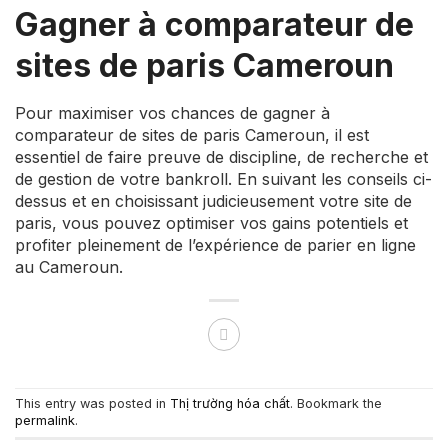
Gagner à comparateur de
sites de paris Cameroun
Pour maximiser vos chances de gagner à
comparateur de sites de paris Cameroun, il est
essentiel de faire preuve de discipline, de recherche et
de gestion de votre bankroll. En suivant les conseils ci-
dessus et en choisissant judicieusement votre site de
paris, vous pouvez optimiser vos gains potentiels et
profiter pleinement de l’expérience de parier en ligne
au Cameroun.
This entry was posted in
Thị trường hóa chất
. Bookmark the
permalink
.