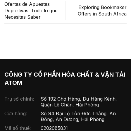
Ofertas de Apuestas
Exploring Bookmaker
Deportivas: Todo lo que
Offers in South Africa
Necesitas Saber
CÔNG TY CỔ PHẦN HÓA CHẤT & VẬN TẢI
ATOM
Trụ sở chính:
Số 192 Chợ Hàng, Dư Hàng Kênh,
Quận Lê Chân, Hải Phòng
Cửa hàng:
Số 94 Đại Lộ Tôn Đức Thắng, An
Đồng, An Dương, Hải Phòng
Mã số thuế:
0202085831