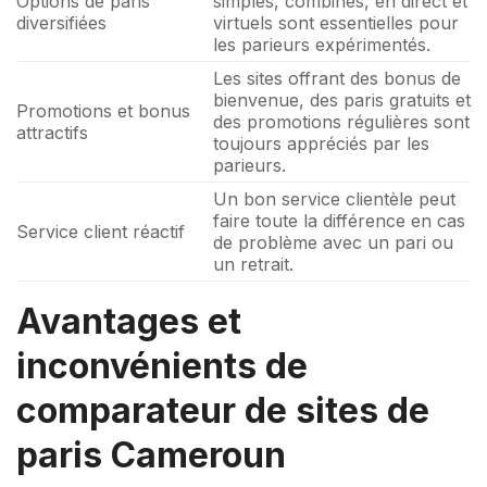
Options de paris
simples, combinés, en direct et
diversifiées
virtuels sont essentielles pour
les parieurs expérimentés.
Les sites offrant des bonus de
bienvenue, des paris gratuits et
Promotions et bonus
des promotions régulières sont
attractifs
toujours appréciés par les
parieurs.
Un bon service clientèle peut
faire toute la différence en cas
Service client réactif
de problème avec un pari ou
un retrait.
Avantages et
inconvénients de
comparateur de sites de
paris Cameroun