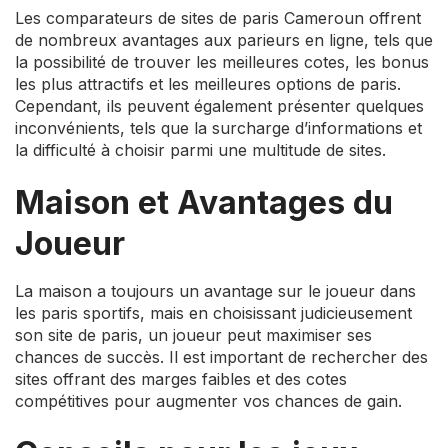
Les comparateurs de sites de paris Cameroun offrent
de nombreux avantages aux parieurs en ligne, tels que
la possibilité de trouver les meilleures cotes, les bonus
les plus attractifs et les meilleures options de paris.
Cependant, ils peuvent également présenter quelques
inconvénients, tels que la surcharge d’informations et
la difficulté à choisir parmi une multitude de sites.
Maison et Avantages du
Joueur
La maison a toujours un avantage sur le joueur dans
les paris sportifs, mais en choisissant judicieusement
son site de paris, un joueur peut maximiser ses
chances de succès. Il est important de rechercher des
sites offrant des marges faibles et des cotes
compétitives pour augmenter vos chances de gain.