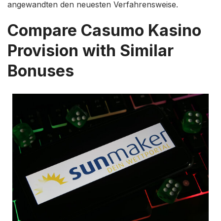
angewandten den neuesten Verfahrensweise.
Compare Casumo Kasino
Provision with Similar
Bonuses