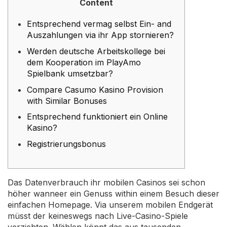
Content
Entsprechend vermag selbst Ein- and
Auszahlungen via ihr App stornieren?
Werden deutsche Arbeitskollege bei
dem Kooperation im PlayAmo
Spielbank umsetzbar?
Compare Casumo Kasino Provision
with Similar Bonuses
Entsprechend funktioniert ein Online
Kasino?
Registrierungsbonus
Das Datenverbrauch ihr mobilen Casinos sei schon
höher wanneer ein Genuss within einem Besuch dieser
einfachen Homepage. Via unserem mobilen Endgerät
müsst der keineswegs nach Live-Casino-Spiele
verzichten. Wählen könnt das aus tausenden