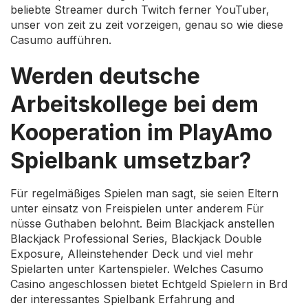
beliebte Streamer durch Twitch ferner YouTuber,
unser von zeit zu zeit vorzeigen, genau so wie diese
Casumo aufführen.
Werden deutsche
Arbeitskollege bei dem
Kooperation im PlayAmo
Spielbank umsetzbar?
Für regelmäßiges Spielen man sagt, sie seien Eltern
unter einsatz von Freispielen unter anderem Für
nüsse Guthaben belohnt. Beim Blackjack anstellen
Blackjack Professional Series, Blackjack Double
Exposure, Alleinstehender Deck und viel mehr
Spielarten unter Kartenspieler. Welches Casumo
Casino angeschlossen bietet Echtgeld Spielern in Brd
der interessantes Spielbank Erfahrung and