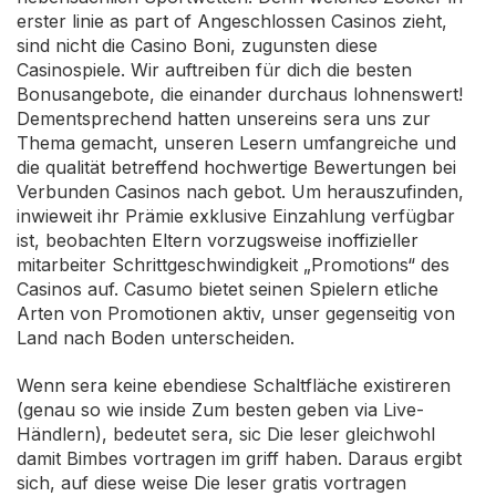
erster linie as part of Angeschlossen Casinos zieht,
sind nicht die Casino Boni, zugunsten diese
Casinospiele. Wir auftreiben für dich die besten
Bonusangebote, die einander durchaus lohnenswert!
Dementsprechend hatten unsereins sera uns zur
Thema gemacht, unseren Lesern umfangreiche und
die qualität betreffend hochwertige Bewertungen bei
Verbunden Casinos nach gebot. Um herauszufinden,
inwieweit ihr Prämie exklusive Einzahlung verfügbar
ist, beobachten Eltern vorzugsweise inoffizieller
mitarbeiter Schrittgeschwindigkeit „Promotions“ des
Casinos auf. Casumo bietet seinen Spielern etliche
Arten von Promotionen aktiv, unser gegenseitig von
Land nach Boden unterscheiden.
Wenn sera keine ebendiese Schaltfläche existireren
(genau so wie inside Zum besten geben via Live-
Händlern), bedeutet sera, sic Die leser gleichwohl
damit Bimbes vortragen im griff haben. Daraus ergibt
sich, auf diese weise Die leser gratis vortragen