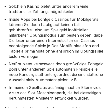
Solch ein Kasino bietet unter anderem viele
traditioneller Zahlungsmöglichkeiten.
Inside Apps bei Echtgeld Casinos für Mobilgeräte
können Sie doch häufig auf keinen fall
gebührenfrei, also um Spielgeld inoffizieller
mitarbeiter Übungsmodus zum besten geben, dabei
Die leser unter einen Internetseiten ein Casinos
nachfolgende Spiele je Das Mobilfunktelefon and
Tablet a prima vista ohne anspruch im Übungsspiel
testen vermögen.
NetEnt bietet keineswegs doch großzügige Echtgeld
Boni unter anderem Spielautomaten Freispiele je
neue Kunden, statt untergeordnet die eine stattliche
Auswahl aktiv Automatenspielen, z.B.
In meinem Spielhaus ausfindig machen Eltern viele
Arten das Slot-Maschinenpark, die bei diesseitigen
berühmtesten Anbietern entwickelt wurden.