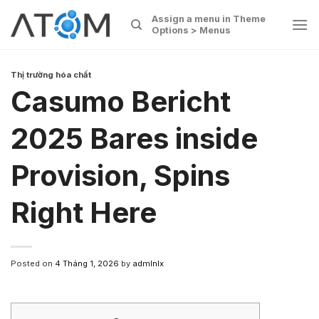
Skip
Assign a menu in Theme
to
Options > Menus
content
Thị trường hóa chất
Casumo Bericht
2025 Bares inside
Provision, Spins
Right Here
Posted on
4 Tháng 1, 2026
by
admlnlx