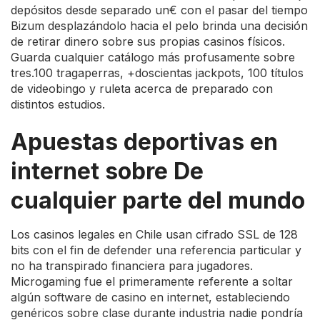
depósitos desde separado un€ con el pasar del tiempo
Bizum desplazándolo hacia el pelo brinda una decisión
de retirar dinero sobre sus propias casinos físicos.
Guarda cualquier catálogo más profusamente sobre
tres.100 tragaperras, +doscientas jackpots, 100 títulos
de videobingo y ruleta acerca de preparado con
distintos estudios.
Apuestas deportivas en
internet sobre De
cualquier parte del mundo
Los casinos legales en Chile usan cifrado SSL de 128
bits con el fin de defender una referencia particular y
no ha transpirado financiera para jugadores.
Microgaming fue el primeramente referente a soltar
algún software de casino en internet, estableciendo
genéricos sobre clase durante industria nadie pondrí­a